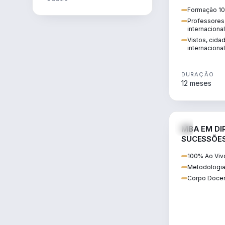
internacional:
Formação 10
regularização
Professores 
transnacional
internaciona
Vistos, cida
internacional
DURAÇÃO
12 meses
MBA EM DIR
SUCESSÕES
CONTEMP
100% Ao Viv
Metodologia
Corpo Docen