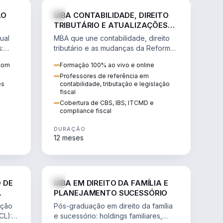
NHARIA
DIREITO
ÃO
MBA CONTABILIDADE, DIREITO
TRIBUTÁRIO E ATUALIZAÇÕES
DA REFORMA TRIBUTÁRIA
ual
MBA que une contabilidade, direito
s:
tributário e as mudanças da Reforma
ão de
Tributária (CBS, IBS) para atuação
 com
Formação 100% ao vivo e online
estratégica no novo cenário.
Professores de referência em
ês
contabilidade, tributação e legislação
fiscal
Cobertura de CBS, IBS, ITCMD e
compliance fiscal
DURAÇÃO
12 meses
NHARIA
DIREITO
 DE
MBA EM DIREITO DA FAMÍLIA E
PLANEJAMENTO SUCESSÓRIO
ação
Pós-graduação em direito da família
CL):
e sucessório: holdings familiares,