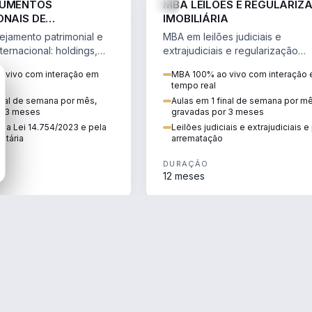
RUMENTOS
MBA LEILÕES E REGULARIZ
ONAIS DE
IMOBILIÁRIA
NTO PATRIMONIAL &
jamento patrimonial e
MBA em leilões judiciais e
IO
ternacional: holdings,
extrajudiciais e regularização
hore sob a Lei
imobiliária, com due diligence,
 vivo com interação em
MBA 100% ao vivo com interação
e a Reforma Tributária.
alienação fiduciária e pós-
tempo real
arrematação.
inal de semana por mês,
Aulas em 1 final de semana por m
r 3 meses
gravadas por 3 meses
ela Lei 14.754/2023 e pela
Leilões judiciais e extrajudiciais 
utária
arrematação
DURAÇÃO
12 meses
ENGENHARIA