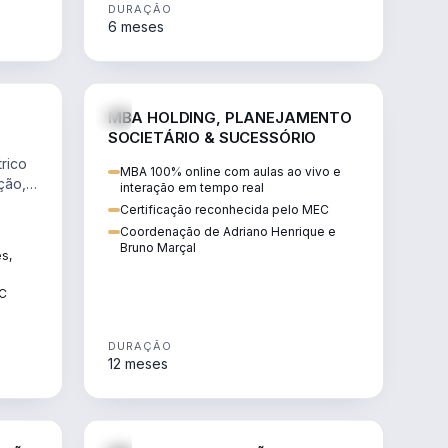
DURAÇÃO
6 meses
NHARIA
DIREITO
MBA HOLDING, PLANEJAMENTO
SOCIETÁRIO & SUCESSÓRIO
rico
MBA 100% online com aulas ao vivo e
ção,
interação em tempo real
Certificação reconhecida pelo MEC
Coordenação de Adriano Henrique e
Bruno Marçal
ês,
EC
DURAÇÃO
12 meses
IREITO
DIREITO