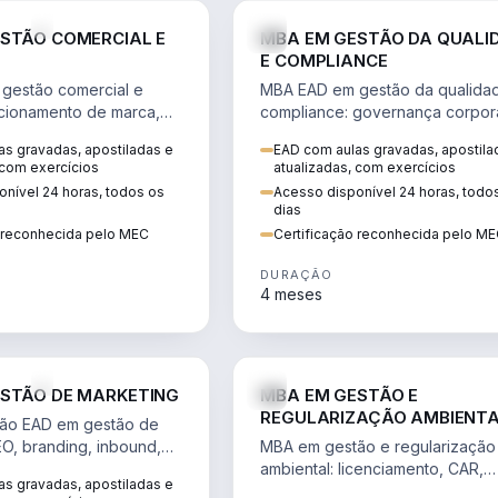
VENDA E MARKETING
STÃO COMERCIAL E
MBA EM GESTÃO DA QUALI
E COMPLIANCE
gestão comercial e
MBA EAD em gestão da qualida
cionamento de marca,
compliance: governança corpora
 marketing digital e
políticas anticorrupção, melhori
s gravadas, apostiladas e
EAD com aulas gravadas, apostila
to do consumidor na
contínua e IA aplicada a proces
 com exercícios
atualizadas, com exercícios
nível 24 horas, todos os
Acesso disponível 24 horas, todo
dias
o reconhecida pelo MEC
Certificação reconhecida pelo M
DURAÇÃO
4 meses
VENDA E MARKETING
STÃO DE MARKETING
MBA EM GESTÃO E
REGULARIZAÇÃO AMBIENT
ão EAD em gestão de
EO, branding, inbound,
MBA em gestão e regularização
ng e métricas web para
ambiental: licenciamento, CAR,
s gravadas, apostiladas e
entadas por dados.
EIA/RIMA, georreferenciamento