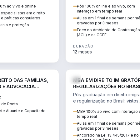
 vistos, cidadania,
CCEE, formação de PLD, gestão
0% ao vivo e online
Pós 100% online e ao vivo, com
 e consultoria
risco e migração de clientes.
interação em tempo real
especialistas em direito
.
l e práticas consulares
Aulas em 1 final de semana por m
gravadas por 3 meses
dania e proteção
Foco no Ambiente de Contratação
(ACL) e na CCEE
DURAÇÃO
12 meses
DIREITO
D
EITO DAS FAMÍLIAS,
MBA EM DIREITO IMIGRATÓR
 E ADVOCACIA
REGULARIZAÇÕES NO BRAS
ORÂNEA
Pós-graduação em direito imigra
o
e regularização no Brasil: vistos,
 de Ponta
residência, naturalização, refúg
te Atuante e Capacitado
MBA 100% ao vivo com interação
tributação do imigrante.
tempo real
Aulas em 1 final de semana por m
gravadas por 3 meses
Ancorado na Lei 13.445/2017 e no