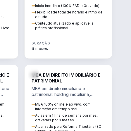
 de
proteção patrimonial, inventários e
Inicio imediato (100% EAD e Gravado)
tributação da sucessão.
Flexibilidade total de horário e ritmo de
ês,
estudo
Conteúdo atualizado e aplicável à
 Livre
prática profissional
DURAÇÃO
6 meses
IREITO
DIREITO
IO E
MBA EM DIREITO IMOBILIÁRIO E
IL
PATRIMONIAL
tório
MBA em direito imobiliário e
patrimonial: holding imobiliária,
io e
incorporações, loteamentos,
 em
MBA 100% online e ao vivo, com
contratos e impactos da Reforma
interação em tempo real
Tributária.
ês,
Aulas em 1 final de semana por mês,
gravadas por 3 meses
Atualizado pela Reforma Tributária (EC