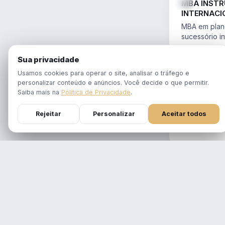
MBA INST
INTERNACI
PLANEJAME
MBA em plane
SUCESSÓR
sucessório in
trusts e offs
MBA 100% ao
14.754/2023 
Sua privacidade
tempo real
Aulas em 1 f
Usamos cookies para operar o site, analisar o tráfego e
gravadas po
personalizar conteúdo e anúncios. Você decide o que permitir.
Atualizado p
Saiba mais na
Política de Privacidade
.
Reforma Trib
Rejeitar
Personalizar
Aceitar todos
DURAÇÃO
12 meses