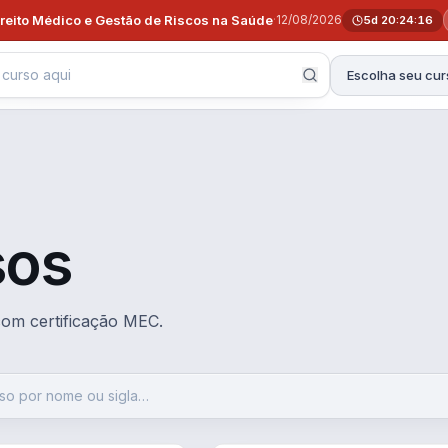
ireito Médico e Gestão de Riscos na Saúde
·
12/08/2026
5d 20:24:14
Escolha seu cur
sos
 com certificação MEC.