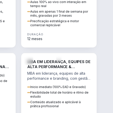
o,
Aulas 100% ao vivo com interação em
GIS e
escalável, lucrativo e bem
tempo real
precificado.
ês,
Aulas em apenas 1 final de semana por
mês, gravadas por 3 meses
IS e
Precificação estratégica e motor
comercial replicável
DURAÇÃO
12 meses
IREITO
VENDA E MARKETING
MBA EM LIDERANÇA, EQUIPES DE
 NA
ALTA PERFORMANCE &
BRANDING
MBA em liderança, equipes de alta
do)
performance e branding, com gestão
tmo de
por resultados, liderança humanizada
Inicio imediato (100% EAD e Gravado)
e comunicação persuasiva.
Flexibilidade total de horário e ritmo de
estudo
Conteúdo atualizado e aplicável à
prática profissional