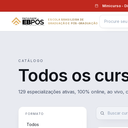
Pular para o conteúdo
Minicurso - D
ESCOLA BRASILEIRA DE
GRADUAÇÃO E PÓS-GRADUAÇÃO
CATÁLOGO
Todos os cur
129 especializações ativas, 100% online, ao vivo,
FORMATO
Todos