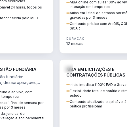
 com exercícios
MBA online com aulas 100% ao viv
perícia ambiental com ArcGIS, Q
interação em tempo real
nível 24 horas, todos os
SiCAR.
Aulas em 1 final de semana por m
gravadas por 3 meses
o reconhecida pelo MEC
Conteúdo prático com ArcGIS, QG
SiCAR
DURAÇÃO
12 meses
AGRO
D
STÃO FUNDIÁRIA
MBA EM LICITAÇÕES E
CONTRATAÇÕES PÚBLICAS
o fundiária:
ATUALIDADE
o, desapropriações,
Inicio imediato (100% EAD e Grava
 imóveis e licenciamento
Flexibilidade total de horário e ri
line e ao vivo, com
 projetos de
estudo
m tempo real
.
Conteúdo atualizado e aplicável à
nas 1 final de semana por
prática profissional
as por 3 meses
da: jurídica, de
valiação e socioambiental