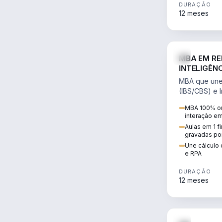
DURAÇÃO
12 meses
MBA EM RE
INTELIGÊNC
MBA que une 
(IBS/CBS) e In
cálculo de tr
MBA 100% on
RPA e automaç
interação e
Aulas em 1 f
gravadas po
Une cálculo 
e RPA
DURAÇÃO
12 meses