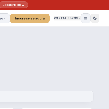
Cadastre-se →
so
Inscreva-se agora
PORTAL EBPÓS