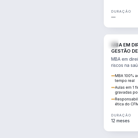
DURAÇÃO
—
MBA EM DI
GESTÃO DE
MBA em direi
riscos na sa
civil e penal
MBA 100% ao
judicializaç
tempo real
patrimonial.
Aulas em 1 f
gravadas po
Responsabili
ética do CF
DURAÇÃO
12 meses