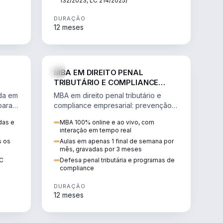
132/2023, LC 214/2025)
DURAÇÃO
12 meses
IREITO
DIREITO
MBA EM DIREITO PENAL
TRIBUTÁRIO E COMPLIANCE
EMPRESARIAL
ada em
MBA em direito penal tributário e
para a
compliance empresarial: prevenção à
lavagem de dinheiro, crimes
das e
MBA 100% online e ao vivo, com
tributários e auditoria.
interação em tempo real
s os
Aulas em apenas 1 final de semana por
mês, gravadas por 3 meses
EC
Defesa penal tributária e programas de
compliance
DURAÇÃO
12 meses