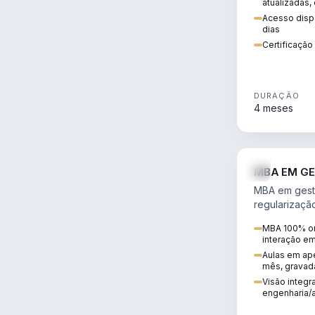
atualizadas,
Acesso dispo
dias
Certificaçã
DURAÇÃO
4 meses
MBA EM GE
MBA em gestã
regularizaçã
avaliação de
MBA 100% on
ambiental em
interação e
infraestrutura
Aulas em ape
mês, gravad
Visão integra
engenharia/a