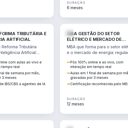
DURAÇÃO
6 meses
DIREITO
ENGE
FORMA TRIBUTÁRIA E
MBA GESTÃO DO SETOR
IA ARTIFICIAL
ELÉTRICO E MERCADO DE
ENERGIA
Reforma Tributária
MBA que forma para o setor elét
teligência Artificial:
e o mercado de energia: regula
ibutos, agentes de IA,
comercialização, geração,
line com aulas ao vivo e
Pós 100% online e ao vivo, com
ão da rotina fiscal.
transmissão e revisão tarifária.
m tempo real
interação em tempo real
inal de semana por mês,
Aulas em 1 final de semana por m
r 3 meses
gravadas por 3 meses
de IBS/CBS a agentes de IA
Certificação reconhecida pelo M
DURAÇÃO
12 meses
DIREITO
D