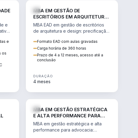
GESTÃO
ENGENHARIA
DADE
MBA EM GESTÃO DE
ESCRITÓRIOS EM ARQUITETURA
E DESIGN
de e
MBA EAD em gestão de escritórios
tiva,
de arquitetura e design: precificação,
a
marketing, branding, finanças e
das e
Formato EAD com aulas gravadas
sos.
gestão de equipes criativas.
Carga horária de 360 horas
s os
Prazo de 4 a 12 meses, acesso até a
conclusão
EC
DURAÇÃO
4 meses
AGRO
DIREITO
MBA EM GESTÃO ESTRATÉGICA
AL
E ALTA PERFORMANCE PARA
ADVOCACIA
MBA em gestão estratégica e alta
performance para advocacia:
 e
transformar o escritório num negócio