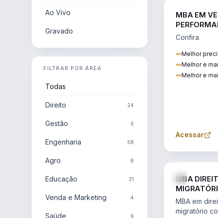
Ao Vivo
MBA EM VE
PERFORMA
Gravado
Confira
Melhor preci
Melhor e ma
FILTRAR POR ÁREA
Melhor e mai
Todas
Direito
24
Gestão
5
Acessar
Engenharia
58
Agro
8
MBA DIREI
Educação
21
MIGRATÓRI
Venda e Marketing
INTERNACI
4
MBA em direit
migratório c
Saúde
9