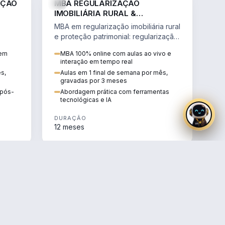
AÇÃO
MBA REGULARIZAÇÃO
IMOBILIÁRIA RURAL &
PROTEÇÃO PATRIMONIAL
MBA em regularização imobiliária rural
e proteção patrimonial: regularização
fundiária, contratos agrários e holding
 em
MBA 100% online com aulas ao vivo e
rural.
interação em tempo real
ês,
Aulas em 1 final de semana por mês,
gravadas por 3 meses
e pós-
Abordagem prática com ferramentas
tecnológicas e IA
DURAÇÃO
12 meses
AGRO
AGRO