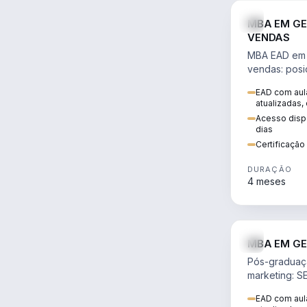
MBA EM GE
VENDAS
MBA EAD em 
vendas: posi
precificação,
EAD com aula
comportamen
atualizadas,
era digital.
Acesso dispo
dias
Certificaçã
DURAÇÃO
4 meses
MBA EM GE
Pós-graduaç
marketing: S
neuromarketi
EAD com aula
decisões ori