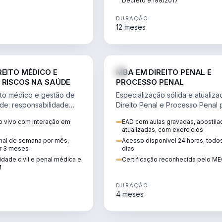
Decreto 9.199/2017
DURAÇÃO
12 meses
DIREITO
D
REITO MÉDICO E
MBA EM DIREITO PENAL E
 RISCOS NA SAÚDE
PROCESSO PENAL
to médico e gestão de
Especialização sólida e atualiz
úde: responsabilidade
Direito Penal e Processo Penal 
, ética do CFM,
advocacia criminal e concursos
 vivo com interação em
EAD com aulas gravadas, apostila
ão e planejamento
jurídicos.
atualizadas, com exercícios
inal de semana por mês,
Acesso disponível 24 horas, todo
r 3 meses
dias
dade civil e penal médica e
Certificação reconhecida pelo M
M
DURAÇÃO
4 meses