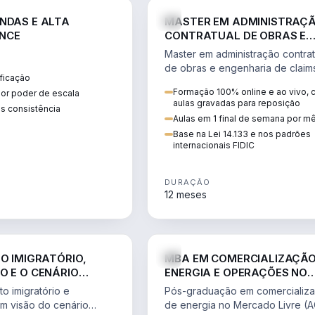
ENGE
NDAS E ALTA
MASTER EM ADMINISTRAÇ
NCE
CONTRATUAL DE OBRAS E
ENGENHARIA DE CLAIMS
Master em administração contrat
de obras e engenharia de claim
ficação
ciclo do contrato, fundamentaç
Formação 100% online e ao vivo,
ior poder de escala
pleitos, delay analysis e FIDIC.
aulas gravadas para reposição
s consistência
Aulas em 1 final de semana por m
Base na Lei 14.133 e nos padrões
internacionais FIDIC
DURAÇÃO
12 meses
DIREITO
ENGE
TO IMIGRATÓRIO,
MBA EM COMERCIALIZAÇÃO
O E O CENÁRIO
ENERGIA E OPERAÇÕES NO
ONAL
MERCADO LIVRE
o imigratório e
Pós-graduação em comercializ
om visão do cenário
de energia no Mercado Livre (A