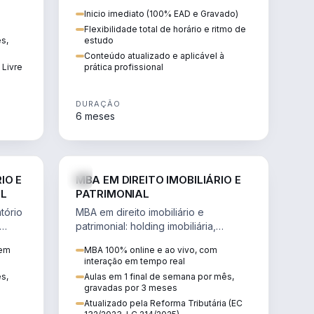
 de
proteção patrimonial, inventários e
Inicio imediato (100% EAD e Gravado)
tributação da sucessão.
Flexibilidade total de horário e ritmo de
ês,
estudo
Conteúdo atualizado e aplicável à
 Livre
prática profissional
DURAÇÃO
6 meses
IREITO
DIREITO
IO E
MBA EM DIREITO IMOBILIÁRIO E
IL
PATRIMONIAL
tório
MBA em direito imobiliário e
patrimonial: holding imobiliária,
io e
incorporações, loteamentos,
 em
MBA 100% online e ao vivo, com
contratos e impactos da Reforma
interação em tempo real
Tributária.
ês,
Aulas em 1 final de semana por mês,
gravadas por 3 meses
Atualizado pela Reforma Tributária (EC