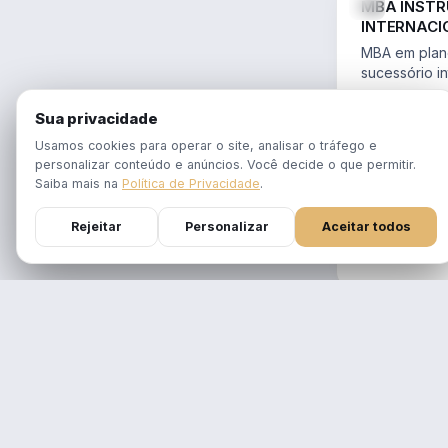
MBA INST
INTERNACI
PLANEJAME
MBA em plane
SUCESSÓR
sucessório in
trusts e offs
MBA 100% ao
14.754/2023 
Sua privacidade
tempo real
Aulas em 1 f
Usamos cookies para operar o site, analisar o tráfego e
gravadas po
personalizar conteúdo e anúncios. Você decide o que permitir.
Atualizado p
Saiba mais na
Política de Privacidade
.
Reforma Trib
Rejeitar
Personalizar
Aceitar todos
DURAÇÃO
12 meses