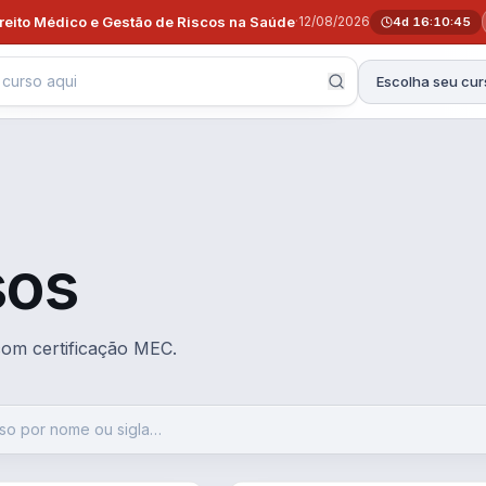
ireito Médico e Gestão de Riscos na Saúde
·
12/08/2026
4d 16:10:44
Escolha seu cur
sos
 com certificação MEC.