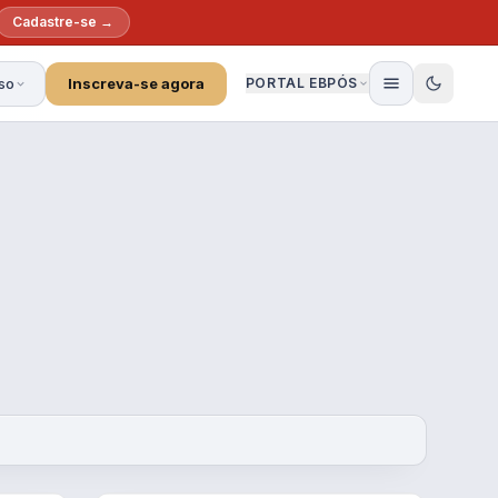
Cadastre-se →
so
Inscreva-se agora
PORTAL EBPÓS