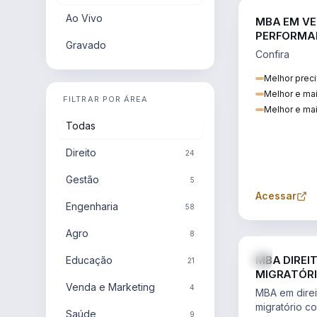
Ao Vivo
MBA EM VE
PERFORMA
Gravado
Confira
Melhor preci
Melhor e ma
FILTRAR POR ÁREA
Melhor e mai
Todas
Direito
24
Gestão
5
Acessar
Engenharia
58
Agro
8
MBA DIREI
Educação
21
MIGRATÓRI
Venda e Marketing
INTERNACI
4
MBA em direit
migratório c
Saúde
9