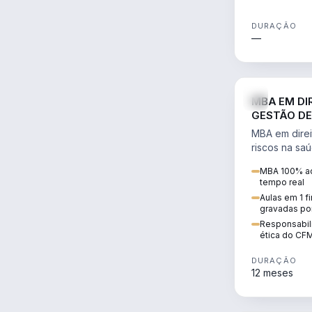
DURAÇÃO
—
MBA EM DI
GESTÃO DE
MBA em direi
riscos na sa
civil e penal
MBA 100% ao
judicializaç
tempo real
patrimonial.
Aulas em 1 f
gravadas po
Responsabili
ética do CF
DURAÇÃO
12 meses