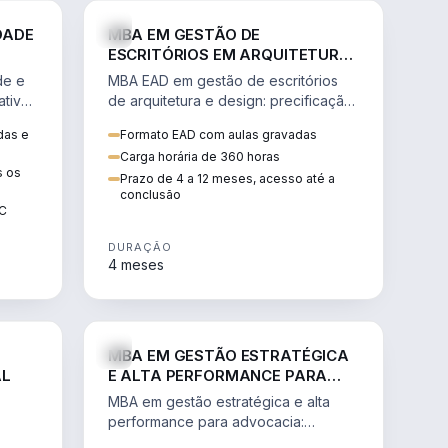
GESTÃO
ENGENHARIA
DADE
MBA EM GESTÃO DE
ESCRITÓRIOS EM ARQUITETURA
E DESIGN
de e
MBA EAD em gestão de escritórios
tiva,
de arquitetura e design: precificação,
a
marketing, branding, finanças e
das e
Formato EAD com aulas gravadas
sos.
gestão de equipes criativas.
Carga horária de 360 horas
s os
Prazo de 4 a 12 meses, acesso até a
conclusão
EC
DURAÇÃO
4 meses
AGRO
DIREITO
MBA EM GESTÃO ESTRATÉGICA
AL
E ALTA PERFORMANCE PARA
ADVOCACIA
MBA em gestão estratégica e alta
performance para advocacia:
 e
transformar o escritório num negócio