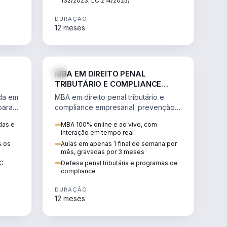
132/2023, LC 214/2025)
DURAÇÃO
12 meses
IREITO
DIREITO
MBA EM DIREITO PENAL
TRIBUTÁRIO E COMPLIANCE
EMPRESARIAL
ada em
MBA em direito penal tributário e
para a
compliance empresarial: prevenção à
lavagem de dinheiro, crimes
das e
MBA 100% online e ao vivo, com
tributários e auditoria.
interação em tempo real
s os
Aulas em apenas 1 final de semana por
mês, gravadas por 3 meses
EC
Defesa penal tributária e programas de
compliance
DURAÇÃO
12 meses