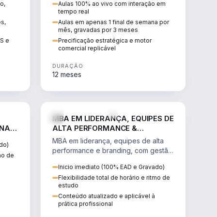
o,
Aulas 100% ao vivo com interação em
GIS e
escalável, lucrativo e bem
tempo real
precificado.
ês,
Aulas em apenas 1 final de semana por
mês, gravadas por 3 meses
IS e
Precificação estratégica e motor
comercial replicável
DURAÇÃO
12 meses
IREITO
VENDA E MARKETING
MBA EM LIDERANÇA, EQUIPES DE
 NA
ALTA PERFORMANCE &
BRANDING
MBA em liderança, equipes de alta
do)
performance e branding, com gestão
tmo de
por resultados, liderança humanizada
Inicio imediato (100% EAD e Gravado)
e comunicação persuasiva.
Flexibilidade total de horário e ritmo de
estudo
Conteúdo atualizado e aplicável à
prática profissional