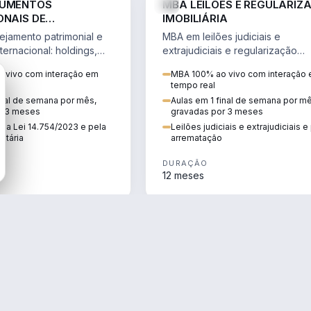
RUMENTOS
MBA LEILÕES E REGULARIZ
ONAIS DE
IMOBILIÁRIA
NTO PATRIMONIAL &
jamento patrimonial e
MBA em leilões judiciais e
IO
ternacional: holdings,
extrajudiciais e regularização
hore sob a Lei
imobiliária, com due diligence,
 vivo com interação em
MBA 100% ao vivo com interação
e a Reforma Tributária.
alienação fiduciária e pós-
tempo real
arrematação.
inal de semana por mês,
Aulas em 1 final de semana por m
r 3 meses
gravadas por 3 meses
ela Lei 14.754/2023 e pela
Leilões judiciais e extrajudiciais 
utária
arrematação
DURAÇÃO
12 meses
ENGENHARIA