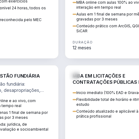
 com exercícios
MBA online com aulas 100% ao viv
perícia ambiental com ArcGIS, Q
interação em tempo real
nível 24 horas, todos os
SiCAR.
Aulas em 1 final de semana por m
gravadas por 3 meses
o reconhecida pelo MEC
Conteúdo prático com ArcGIS, QG
SiCAR
DURAÇÃO
12 meses
AGRO
D
STÃO FUNDIÁRIA
MBA EM LICITAÇÕES E
CONTRATAÇÕES PÚBLICAS
o fundiária:
ATUALIDADE
o, desapropriações,
Inicio imediato (100% EAD e Grava
 imóveis e licenciamento
Flexibilidade total de horário e ri
line e ao vivo, com
 projetos de
estudo
m tempo real
.
Conteúdo atualizado e aplicável à
nas 1 final de semana por
prática profissional
as por 3 meses
da: jurídica, de
valiação e socioambiental