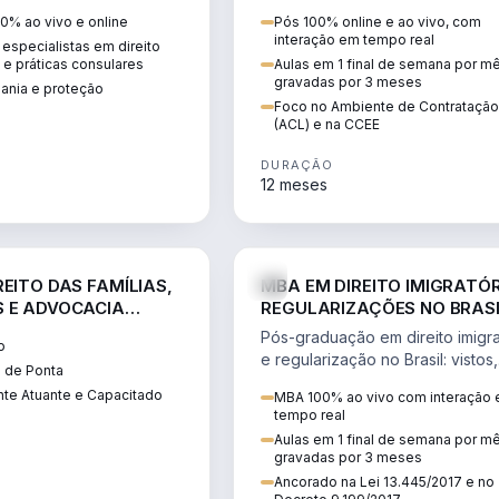
 vistos, cidadania,
CCEE, formação de PLD, gestão
0% ao vivo e online
Pós 100% online e ao vivo, com
 e consultoria
risco e migração de clientes.
interação em tempo real
especialistas em direito
.
l e práticas consulares
Aulas em 1 final de semana por m
gravadas por 3 meses
dania e proteção
Foco no Ambiente de Contratação
(ACL) e na CCEE
DURAÇÃO
12 meses
DIREITO
D
EITO DAS FAMÍLIAS,
MBA EM DIREITO IMIGRATÓR
 E ADVOCACIA
REGULARIZAÇÕES NO BRAS
ORÂNEA
Pós-graduação em direito imigra
o
e regularização no Brasil: vistos,
 de Ponta
residência, naturalização, refúg
te Atuante e Capacitado
MBA 100% ao vivo com interação
tributação do imigrante.
tempo real
Aulas em 1 final de semana por m
gravadas por 3 meses
Ancorado na Lei 13.445/2017 e no