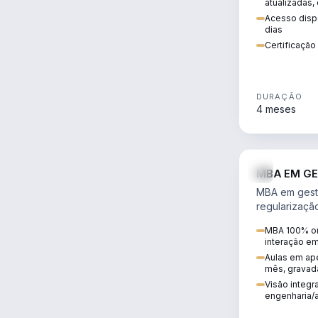
atualizadas,
Acesso dispo
dias
Certificaçã
DURAÇÃO
4 meses
MBA EM GE
MBA em gestã
regularizaçã
avaliação de
MBA 100% on
ambiental em
interação e
infraestrutura
Aulas em ape
mês, gravad
Visão integra
engenharia/a