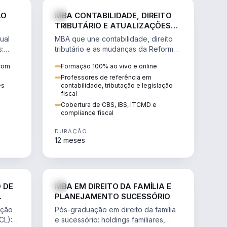
NHARIA
DIREITO
ÃO
MBA CONTABILIDADE, DIREITO
TRIBUTÁRIO E ATUALIZAÇÕES
DA REFORMA TRIBUTÁRIA
ual
MBA que une contabilidade, direito
s:
tributário e as mudanças da Reforma
ão de
Tributária (CBS, IBS) para atuação
 com
Formação 100% ao vivo e online
estratégica no novo cenário.
Professores de referência em
ês
contabilidade, tributação e legislação
fiscal
Cobertura de CBS, IBS, ITCMD e
compliance fiscal
DURAÇÃO
12 meses
NHARIA
DIREITO
 DE
MBA EM DIREITO DA FAMÍLIA E
PLANEJAMENTO SUCESSÓRIO
ação
Pós-graduação em direito da família
CL):
e sucessório: holdings familiares,