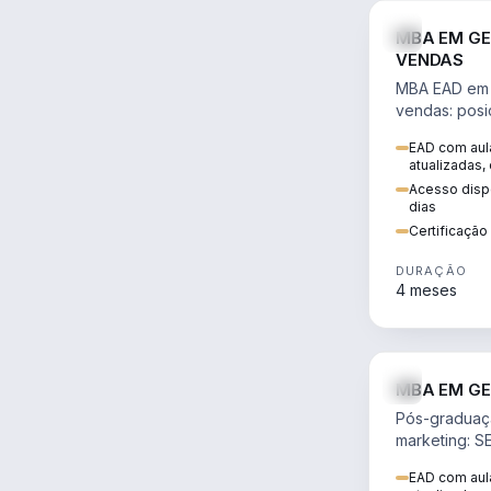
MBA EM GE
VENDAS
MBA EAD em 
vendas: posi
precificação,
EAD com aula
comportamen
atualizadas,
era digital.
Acesso dispo
dias
Certificaçã
DURAÇÃO
4 meses
MBA EM GE
Pós-graduaç
marketing: S
neuromarketi
EAD com aula
decisões ori