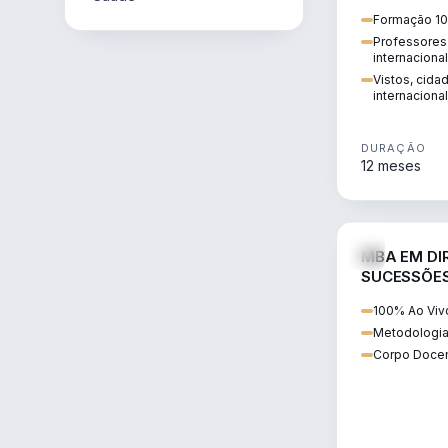
internacional:
Formação 10
regularização
Professores 
transnacional
internaciona
Vistos, cida
internacional
DURAÇÃO
12 meses
MBA EM DIR
SUCESSÕES
CONTEMP
100% Ao Viv
Metodologia
Corpo Docen