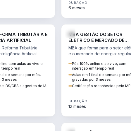
DURAÇÃO
6 meses
DIREITO
ENGE
FORMA TRIBUTÁRIA E
MBA GESTÃO DO SETOR
IA ARTIFICIAL
ELÉTRICO E MERCADO DE
ENERGIA
Reforma Tributária
MBA que forma para o setor elét
teligência Artificial:
e o mercado de energia: regula
ibutos, agentes de IA,
comercialização, geração,
line com aulas ao vivo e
Pós 100% online e ao vivo, com
ão da rotina fiscal.
transmissão e revisão tarifária.
m tempo real
interação em tempo real
inal de semana por mês,
Aulas em 1 final de semana por m
r 3 meses
gravadas por 3 meses
de IBS/CBS a agentes de IA
Certificação reconhecida pelo M
DURAÇÃO
12 meses
DIREITO
D