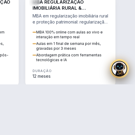
AÇÃO
MBA REGULARIZAÇÃO
IMOBILIÁRIA RURAL &
PROTEÇÃO PATRIMONIAL
MBA em regularização imobiliária rural
e proteção patrimonial: regularização
fundiária, contratos agrários e holding
 em
MBA 100% online com aulas ao vivo e
rural.
interação em tempo real
ês,
Aulas em 1 final de semana por mês,
gravadas por 3 meses
e pós-
Abordagem prática com ferramentas
tecnológicas e IA
DURAÇÃO
12 meses
AGRO
AGRO