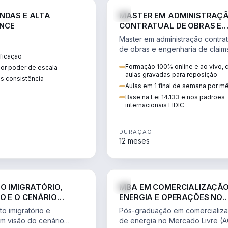
ENGE
NDAS E ALTA
MASTER EM ADMINISTRAÇ
NCE
CONTRATUAL DE OBRAS E
ENGENHARIA DE CLAIMS
Master em administração contrat
de obras e engenharia de claim
ficação
ciclo do contrato, fundamentaç
Formação 100% online e ao vivo,
ior poder de escala
pleitos, delay analysis e FIDIC.
aulas gravadas para reposição
s consistência
Aulas em 1 final de semana por m
Base na Lei 14.133 e nos padrões
internacionais FIDIC
DURAÇÃO
12 meses
DIREITO
ENGE
TO IMIGRATÓRIO,
MBA EM COMERCIALIZAÇÃO
O E O CENÁRIO
ENERGIA E OPERAÇÕES NO
ONAL
MERCADO LIVRE
o imigratório e
Pós-graduação em comercializ
om visão do cenário
de energia no Mercado Livre (A