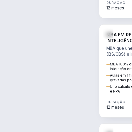
DURAÇÃO
12 meses
MBA EM RE
INTELIGÊNC
MBA que une 
(IBS/CBS) e In
cálculo de tr
MBA 100% on
RPA e automaç
interação e
Aulas em 1 f
gravadas po
Une cálculo 
e RPA
DURAÇÃO
12 meses