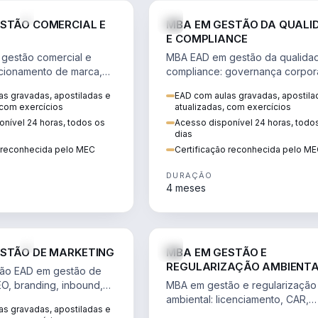
VENDA E MARKETING
STÃO COMERCIAL E
MBA EM GESTÃO DA QUALI
E COMPLIANCE
gestão comercial e
MBA EAD em gestão da qualida
cionamento de marca,
compliance: governança corpora
 marketing digital e
políticas anticorrupção, melhori
s gravadas, apostiladas e
EAD com aulas gravadas, apostila
to do consumidor na
contínua e IA aplicada a proces
 com exercícios
atualizadas, com exercícios
nível 24 horas, todos os
Acesso disponível 24 horas, todo
dias
o reconhecida pelo MEC
Certificação reconhecida pelo M
DURAÇÃO
4 meses
VENDA E MARKETING
STÃO DE MARKETING
MBA EM GESTÃO E
REGULARIZAÇÃO AMBIENT
ão EAD em gestão de
EO, branding, inbound,
MBA em gestão e regularização
ng e métricas web para
ambiental: licenciamento, CAR,
s gravadas, apostiladas e
entadas por dados.
EIA/RIMA, georreferenciamento