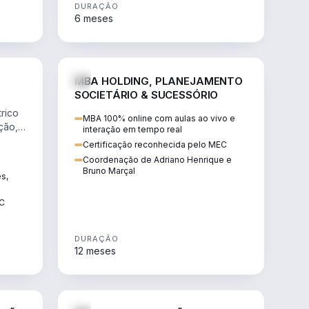
DURAÇÃO
6 meses
NHARIA
DIREITO
MBA HOLDING, PLANEJAMENTO
SOCIETÁRIO & SUCESSÓRIO
rico
MBA 100% online com aulas ao vivo e
ção,
interação em tempo real
Certificação reconhecida pelo MEC
Coordenação de Adriano Henrique e
Bruno Marçal
ês,
EC
DURAÇÃO
12 meses
IREITO
DIREITO