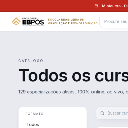
Pular para o conteúdo
Minicurso - D
ESCOLA BRASILEIRA DE
GRADUAÇÃO E PÓS-GRADUAÇÃO
CATÁLOGO
Todos os cur
129 especializações ativas, 100% online, ao vivo,
FORMATO
Todos