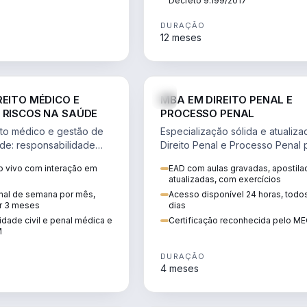
Decreto 9.199/2017
DURAÇÃO
12 meses
DIREITO
D
REITO MÉDICO E
MBA EM DIREITO PENAL E
 RISCOS NA SAÚDE
PROCESSO PENAL
to médico e gestão de
Especialização sólida e atualiz
úde: responsabilidade
Direito Penal e Processo Penal 
, ética do CFM,
advocacia criminal e concursos
 vivo com interação em
EAD com aulas gravadas, apostila
ão e planejamento
jurídicos.
atualizadas, com exercícios
inal de semana por mês,
Acesso disponível 24 horas, todo
r 3 meses
dias
dade civil e penal médica e
Certificação reconhecida pelo M
M
DURAÇÃO
4 meses