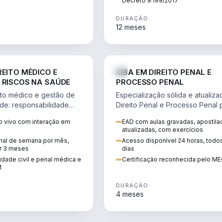
Decreto 9.199/2017
DURAÇÃO
12 meses
DIREITO
D
REITO MÉDICO E
MBA EM DIREITO PENAL E
 RISCOS NA SAÚDE
PROCESSO PENAL
to médico e gestão de
Especialização sólida e atualiz
úde: responsabilidade
Direito Penal e Processo Penal 
, ética do CFM,
advocacia criminal e concursos
 vivo com interação em
EAD com aulas gravadas, apostila
ão e planejamento
jurídicos.
atualizadas, com exercícios
inal de semana por mês,
Acesso disponível 24 horas, todo
r 3 meses
dias
dade civil e penal médica e
Certificação reconhecida pelo M
M
DURAÇÃO
4 meses