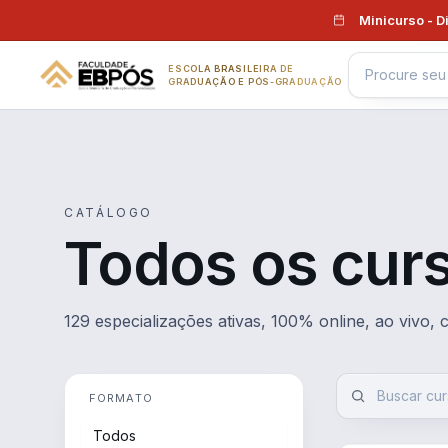
Pular para o conteúdo
Minicurso - D
ESCOLA BRASILEIRA DE
GRADUAÇÃO E PÓS-GRADUAÇÃO
CATÁLOGO
Todos os cur
129 especializações ativas, 100% online, ao vivo,
FORMATO
Todos