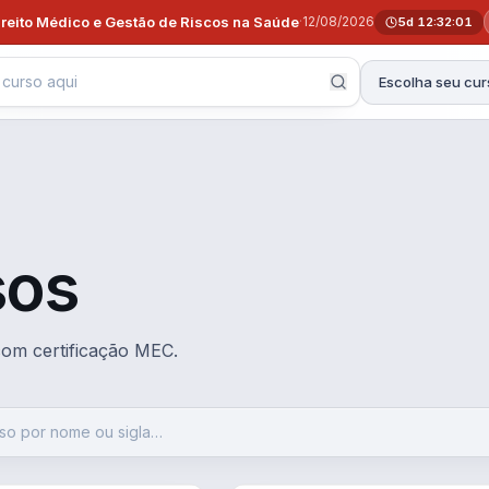
ireito Médico e Gestão de Riscos na Saúde
·
12/08/2026
5d 12:32:00
Escolha seu cur
sos
 com certificação MEC.