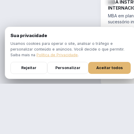
MBA INST
INTERNACI
PLANEJAME
MBA em plane
SUCESSÓR
sucessório in
trusts e offs
MBA 100% ao
14.754/2023 
Sua privacidade
tempo real
Aulas em 1 f
Usamos cookies para operar o site, analisar o tráfego e
gravadas po
personalizar conteúdo e anúncios. Você decide o que permitir.
Atualizado p
Saiba mais na
Política de Privacidade
.
Reforma Trib
Rejeitar
Personalizar
Aceitar todos
DURAÇÃO
12 meses