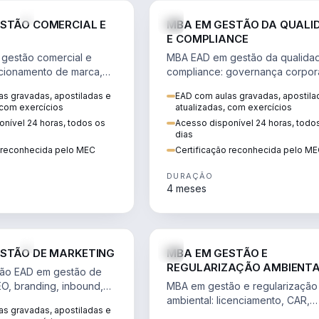
VENDA E MARKETING
STÃO COMERCIAL E
MBA EM GESTÃO DA QUALI
E COMPLIANCE
gestão comercial e
MBA EAD em gestão da qualida
cionamento de marca,
compliance: governança corpora
 marketing digital e
políticas anticorrupção, melhori
s gravadas, apostiladas e
EAD com aulas gravadas, apostila
to do consumidor na
contínua e IA aplicada a proces
 com exercícios
atualizadas, com exercícios
nível 24 horas, todos os
Acesso disponível 24 horas, todo
dias
o reconhecida pelo MEC
Certificação reconhecida pelo M
DURAÇÃO
4 meses
VENDA E MARKETING
STÃO DE MARKETING
MBA EM GESTÃO E
REGULARIZAÇÃO AMBIENT
ão EAD em gestão de
EO, branding, inbound,
MBA em gestão e regularização
ng e métricas web para
ambiental: licenciamento, CAR,
s gravadas, apostiladas e
entadas por dados.
EIA/RIMA, georreferenciamento