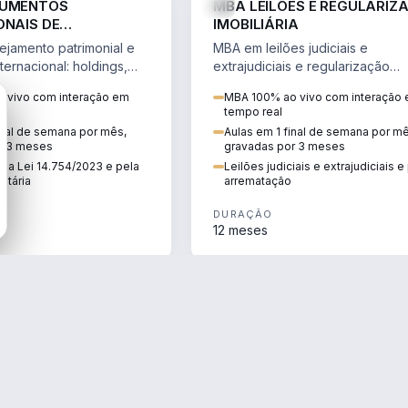
RUMENTOS
MBA LEILÕES E REGULARIZ
ONAIS DE
IMOBILIÁRIA
NTO PATRIMONIAL &
jamento patrimonial e
MBA em leilões judiciais e
IO
ternacional: holdings,
extrajudiciais e regularização
hore sob a Lei
imobiliária, com due diligence,
 vivo com interação em
MBA 100% ao vivo com interação
e a Reforma Tributária.
alienação fiduciária e pós-
tempo real
arrematação.
inal de semana por mês,
Aulas em 1 final de semana por m
r 3 meses
gravadas por 3 meses
ela Lei 14.754/2023 e pela
Leilões judiciais e extrajudiciais 
utária
arrematação
DURAÇÃO
12 meses
ENGENHARIA