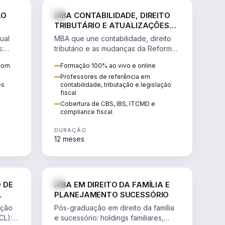
NHARIA
DIREITO
ÃO
MBA CONTABILIDADE, DIREITO
TRIBUTÁRIO E ATUALIZAÇÕES
DA REFORMA TRIBUTÁRIA
ual
MBA que une contabilidade, direito
s:
tributário e as mudanças da Reforma
ão de
Tributária (CBS, IBS) para atuação
 com
Formação 100% ao vivo e online
estratégica no novo cenário.
Professores de referência em
ês
contabilidade, tributação e legislação
fiscal
Cobertura de CBS, IBS, ITCMD e
compliance fiscal
DURAÇÃO
12 meses
NHARIA
DIREITO
 DE
MBA EM DIREITO DA FAMÍLIA E
PLANEJAMENTO SUCESSÓRIO
ação
Pós-graduação em direito da família
CL):
e sucessório: holdings familiares,