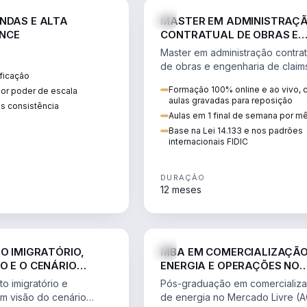
ENGE
NDAS E ALTA
MASTER EM ADMINISTRAÇ
NCE
CONTRATUAL DE OBRAS E
ENGENHARIA DE CLAIMS
Master em administração contrat
de obras e engenharia de claim
ficação
ciclo do contrato, fundamentaç
Formação 100% online e ao vivo,
ior poder de escala
pleitos, delay analysis e FIDIC.
aulas gravadas para reposição
s consistência
Aulas em 1 final de semana por m
Base na Lei 14.133 e nos padrões
internacionais FIDIC
DURAÇÃO
12 meses
DIREITO
ENGE
TO IMIGRATÓRIO,
MBA EM COMERCIALIZAÇÃO
O E O CENÁRIO
ENERGIA E OPERAÇÕES NO
ONAL
MERCADO LIVRE
o imigratório e
Pós-graduação em comercializ
om visão do cenário
de energia no Mercado Livre (A