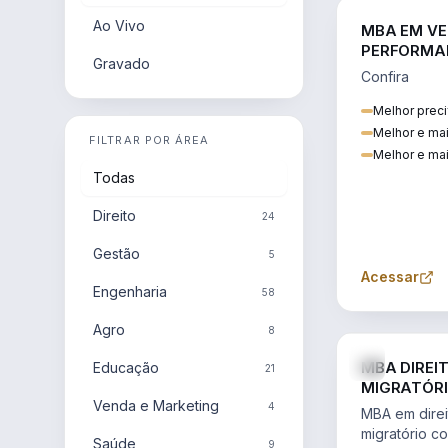
Ao Vivo
MBA EM VE
PERFORMA
Gravado
Confira
Melhor preci
Melhor e ma
FILTRAR POR ÁREA
Melhor e mai
Todas
Direito
24
Gestão
5
Acessar
Engenharia
58
Agro
8
MBA DIREI
Educação
21
MIGRATÓRI
Venda e Marketing
INTERNACI
4
MBA em direit
migratório c
Saúde
9