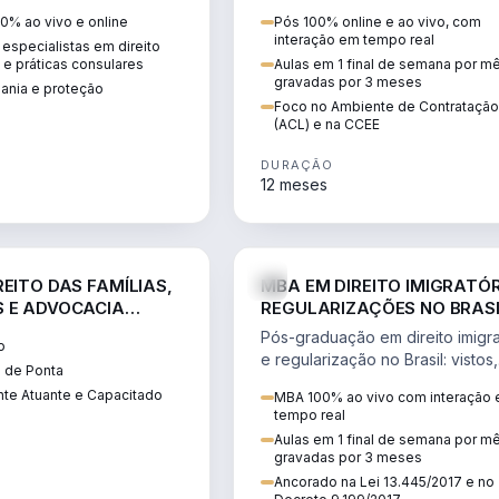
 vistos, cidadania,
CCEE, formação de PLD, gestão
0% ao vivo e online
Pós 100% online e ao vivo, com
 e consultoria
risco e migração de clientes.
interação em tempo real
especialistas em direito
.
l e práticas consulares
Aulas em 1 final de semana por m
gravadas por 3 meses
dania e proteção
Foco no Ambiente de Contratação
(ACL) e na CCEE
DURAÇÃO
12 meses
DIREITO
D
EITO DAS FAMÍLIAS,
MBA EM DIREITO IMIGRATÓR
 E ADVOCACIA
REGULARIZAÇÕES NO BRAS
ORÂNEA
Pós-graduação em direito imigra
o
e regularização no Brasil: vistos,
 de Ponta
residência, naturalização, refúg
te Atuante e Capacitado
MBA 100% ao vivo com interação
tributação do imigrante.
tempo real
Aulas em 1 final de semana por m
gravadas por 3 meses
Ancorado na Lei 13.445/2017 e no