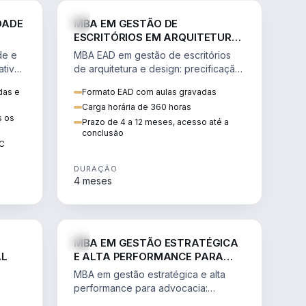
GESTÃO
ENGENHARIA
DADE
MBA EM GESTÃO DE
ESCRITÓRIOS EM ARQUITETURA
E DESIGN
de e
MBA EAD em gestão de escritórios
tiva,
de arquitetura e design: precificação,
a
marketing, branding, finanças e
das e
Formato EAD com aulas gravadas
sos.
gestão de equipes criativas.
Carga horária de 360 horas
s os
Prazo de 4 a 12 meses, acesso até a
conclusão
EC
DURAÇÃO
4 meses
AGRO
DIREITO
MBA EM GESTÃO ESTRATÉGICA
AL
E ALTA PERFORMANCE PARA
ADVOCACIA
MBA em gestão estratégica e alta
performance para advocacia:
 e
transformar o escritório num negócio