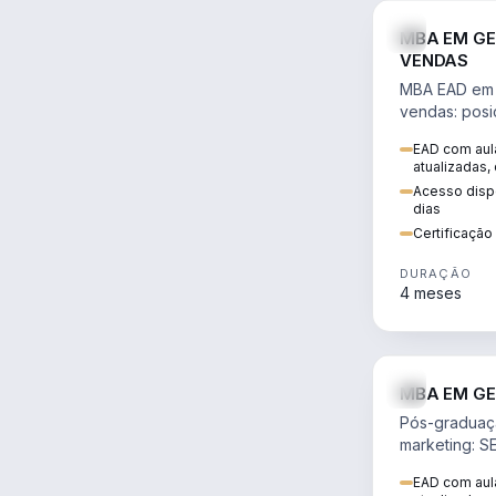
MBA EM GE
VENDAS
MBA EAD em 
vendas: posi
precificação,
EAD com aula
comportamen
atualizadas,
era digital.
Acesso dispo
dias
Certificaçã
DURAÇÃO
4 meses
MBA EM GE
Pós-graduaç
marketing: S
neuromarketi
EAD com aula
decisões ori