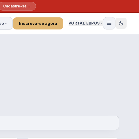
Cadastre-se →
so
Inscreva-se agora
PORTAL EBPÓS