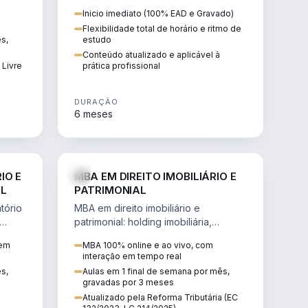
 de
proteção patrimonial, inventários e
Inicio imediato (100% EAD e Gravado)
tributação da sucessão.
Flexibilidade total de horário e ritmo de
ês,
estudo
Conteúdo atualizado e aplicável à
 Livre
prática profissional
DURAÇÃO
6 meses
IREITO
DIREITO
IO E
MBA EM DIREITO IMOBILIÁRIO E
IL
PATRIMONIAL
tório
MBA em direito imobiliário e
patrimonial: holding imobiliária,
io e
incorporações, loteamentos,
 em
MBA 100% online e ao vivo, com
contratos e impactos da Reforma
interação em tempo real
Tributária.
ês,
Aulas em 1 final de semana por mês,
gravadas por 3 meses
Atualizado pela Reforma Tributária (EC