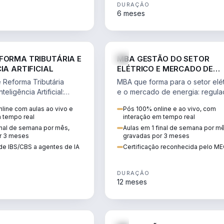
DURAÇÃO
6 meses
DIREITO
ENGE
FORMA TRIBUTÁRIA E
MBA GESTÃO DO SETOR
IA ARTIFICIAL
ELÉTRICO E MERCADO DE
ENERGIA
Reforma Tributária
MBA que forma para o setor elét
teligência Artificial:
e o mercado de energia: regula
ibutos, agentes de IA,
comercialização, geração,
line com aulas ao vivo e
Pós 100% online e ao vivo, com
ão da rotina fiscal.
transmissão e revisão tarifária.
m tempo real
interação em tempo real
inal de semana por mês,
Aulas em 1 final de semana por m
r 3 meses
gravadas por 3 meses
de IBS/CBS a agentes de IA
Certificação reconhecida pelo M
DURAÇÃO
12 meses
DIREITO
D