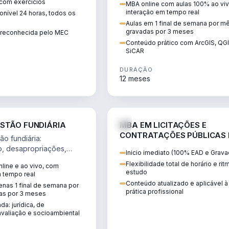
 com exercícios
MBA online com aulas 100% ao viv
perícia ambiental com ArcGIS, Q
interação em tempo real
nível 24 horas, todos os
SiCAR.
Aulas em 1 final de semana por m
gravadas por 3 meses
o reconhecida pelo MEC
Conteúdo prático com ArcGIS, QG
SiCAR
DURAÇÃO
12 meses
AGRO
D
STÃO FUNDIÁRIA
MBA EM LICITAÇÕES E
CONTRATAÇÕES PÚBLICAS
o fundiária:
ATUALIDADE
o, desapropriações,
Inicio imediato (100% EAD e Grava
 imóveis e licenciamento
Flexibilidade total de horário e ri
line e ao vivo, com
 projetos de
estudo
m tempo real
.
Conteúdo atualizado e aplicável à
nas 1 final de semana por
prática profissional
as por 3 meses
da: jurídica, de
valiação e socioambiental