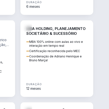
DURAÇÃO
6 meses
NHARIA
DIREITO
MBA HOLDING, PLANEJAMENTO
SOCIETÁRIO & SUCESSÓRIO
rico
MBA 100% online com aulas ao vivo e
ção,
interação em tempo real
Certificação reconhecida pelo MEC
Coordenação de Adriano Henrique e
Bruno Marçal
ês,
EC
DURAÇÃO
12 meses
IREITO
DIREITO