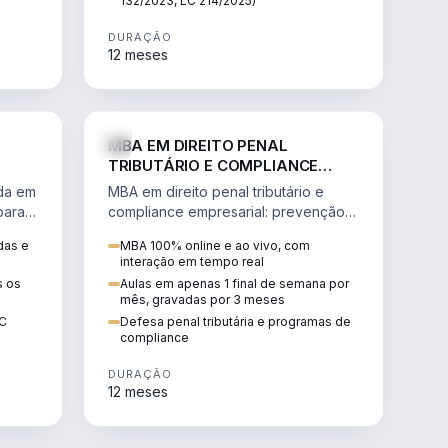
132/2023, LC 214/2025)
DURAÇÃO
12 meses
IREITO
DIREITO
MBA EM DIREITO PENAL
TRIBUTÁRIO E COMPLIANCE
EMPRESARIAL
ada em
MBA em direito penal tributário e
para a
compliance empresarial: prevenção à
lavagem de dinheiro, crimes
das e
MBA 100% online e ao vivo, com
tributários e auditoria.
interação em tempo real
s os
Aulas em apenas 1 final de semana por
mês, gravadas por 3 meses
EC
Defesa penal tributária e programas de
compliance
DURAÇÃO
12 meses