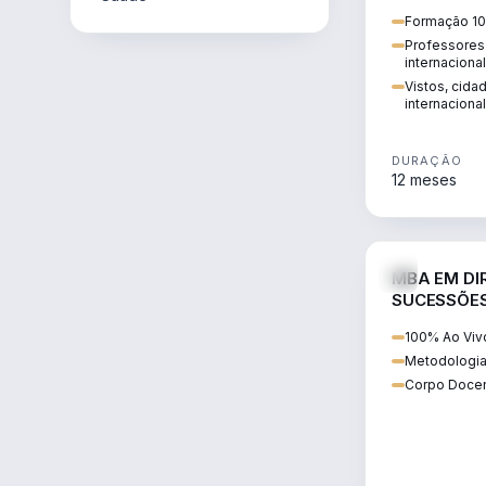
internacional:
Formação 10
regularização
Professores 
transnacional
internaciona
Vistos, cida
internacional
DURAÇÃO
12 meses
MBA EM DIR
SUCESSÕES
CONTEMP
100% Ao Viv
Metodologia
Corpo Docen