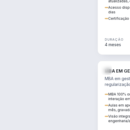
atualizadas,
Acesso dispo
dias
Certificaçã
DURAÇÃO
4 meses
MBA EM GE
MBA em gestã
regularizaçã
avaliação de
MBA 100% on
ambiental em
interação e
infraestrutura
Aulas em ape
mês, gravad
Visão integra
engenharia/a