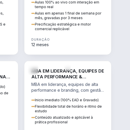
o,
Aulas 100% ao vivo com interação em
GIS e
escalável, lucrativo e bem
tempo real
precificado.
ês,
Aulas em apenas 1 final de semana por
mês, gravadas por 3 meses
IS e
Precificação estratégica e motor
comercial replicável
DURAÇÃO
12 meses
IREITO
VENDA E MARKETING
MBA EM LIDERANÇA, EQUIPES DE
 NA
ALTA PERFORMANCE &
BRANDING
MBA em liderança, equipes de alta
do)
performance e branding, com gestão
tmo de
por resultados, liderança humanizada
Inicio imediato (100% EAD e Gravado)
e comunicação persuasiva.
Flexibilidade total de horário e ritmo de
estudo
Conteúdo atualizado e aplicável à
prática profissional