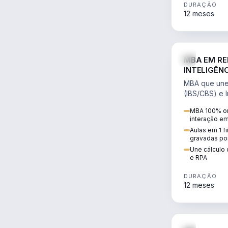
DURAÇÃO
12 meses
MBA EM RE
INTELIGÊNC
MBA que une 
(IBS/CBS) e In
cálculo de tr
MBA 100% on
RPA e automaç
interação e
Aulas em 1 f
gravadas po
Une cálculo 
e RPA
DURAÇÃO
12 meses