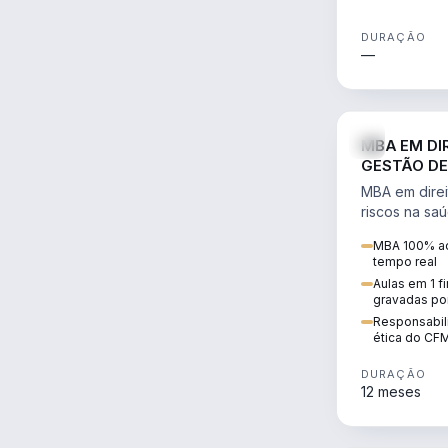
DURAÇÃO
—
MBA EM DI
GESTÃO DE
MBA em direi
riscos na sa
civil e penal
MBA 100% ao
judicializaç
tempo real
patrimonial.
Aulas em 1 f
gravadas po
Responsabili
ética do CF
DURAÇÃO
12 meses