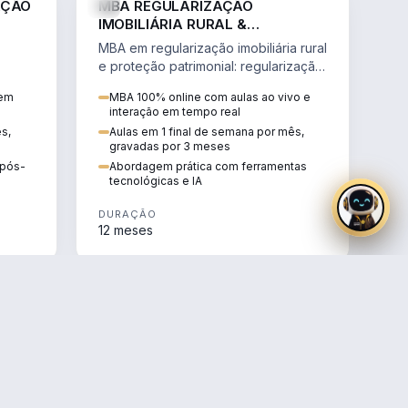
AÇÃO
MBA REGULARIZAÇÃO
IMOBILIÁRIA RURAL &
PROTEÇÃO PATRIMONIAL
MBA em regularização imobiliária rural
e proteção patrimonial: regularização
fundiária, contratos agrários e holding
 em
MBA 100% online com aulas ao vivo e
rural.
interação em tempo real
ês,
Aulas em 1 final de semana por mês,
gravadas por 3 meses
e pós-
Abordagem prática com ferramentas
tecnológicas e IA
DURAÇÃO
12 meses
AGRO
AGRO