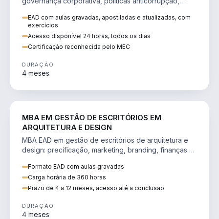
governança corporativa, políticas anticorrupção,
melhoria contínua e IA aplicada a processos.
EAD com aulas gravadas, apostiladas e atualizadas, com
exercícios
Acesso disponível 24 horas, todos os dias
Certificação reconhecida pelo MEC
DURAÇÃO
4 meses
ENGENHARIA
MBA EM GESTÃO DE ESCRITÓRIOS EM
ARQUITETURA E DESIGN
MBA EAD em gestão de escritórios de arquitetura e
design: precificação, marketing, branding, finanças e
gestão de equipes criativas.
Formato EAD com aulas gravadas
Carga horária de 360 horas
Prazo de 4 a 12 meses, acesso até a conclusão
DURAÇÃO
4 meses