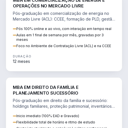
MBA EM COMERCIALIZAÇÃO DE ENERGIA E
OPERAÇÕES NO MERCADO LIVRE
Pós-graduação em comercialização de energia no
Mercado Livre (ACL): CCEE, formação de PLD, gestão
de risco e migração de clientes.
Pós 100% online e ao vivo, com interação em tempo real
Aulas em 1 final de semana por mês, gravadas por 3
meses
Foco no Ambiente de Contratação Livre (ACL) e na CCEE
DURAÇÃO
12 meses
DIREITO
MBA EM DIREITO DA FAMÍLIA E
PLANEJAMENTO SUCESSÓRIO
Pós-graduação em direito da família e sucessório:
holdings familiares, proteção patrimonial, inventários
e tributação da sucessão.
Inicio imediato (100% EAD e Gravado)
Flexibilidade total de horário e ritmo de estudo