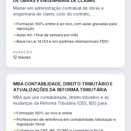
DE OBRAS E ENGENHARIA DE CLAIMS
Master em administração contratual de obras e
engenharia de claims: ciclo do contrato,
fundamentação de pleitos, delay analysis e FIDIC.
Formação 100% online e ao vivo, com aulas gravadas para
reposição
Aulas em 1 final de semana por mês
Base na Lei 14.133 e nos padrões internacionais FIDIC
DURAÇÃO
12 meses
DIREITO
MBA CONTABILIDADE, DIREITO TRIBUTÁRIO E
ATUALIZAÇÕES DA REFORMA TRIBUTÁRIA
MBA que une contabilidade, direito tributário e as
mudanças da Reforma Tributária (CBS, IBS) para
atuação estratégica no novo cenário.
Formação 100% ao vivo e online
Professores de referência em contabilidade, tributação e
legislação fiscal
Cobertura de CBS, IBS, ITCMD e compliance fiscal