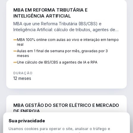
DIREITO
MBA EM REFORMA TRIBUTÁRIA E
INTELIGÊNCIA ARTIFICIAL
MBA que une Reforma Tributária (IBS/CBS) e
Inteligência Artificial: cálculo de tributos, agentes de
IA, RPA e automação da rotina fiscal.
MBA 100% online com aulas ao vivo e interação em tempo
real
Aulas em 1 final de semana por mês, gravadas por 3
meses
Une cálculo de IBS/CBS a agentes de IA e RPA
DURAÇÃO
12 meses
ENGENHARIA
MBA GESTÃO DO SETOR ELÉTRICO E MERCADO
DE ENERGIA
MBA que forma para o setor elétrico e o mercado de
Sua privacidade
energia: regulação, comercialização, geração,
Usamos cookies para operar o site, analisar o tráfego e
transmissão e revisão tarifária.