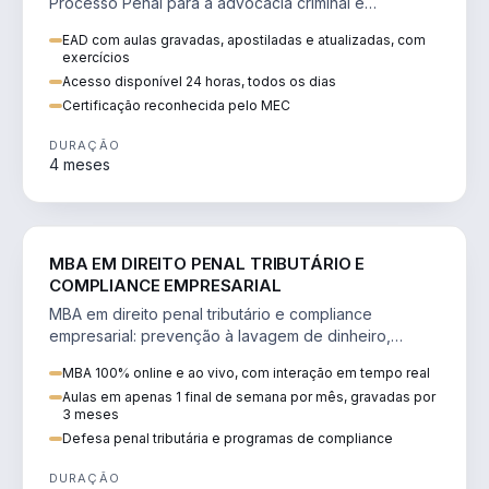
Processo Penal para a advocacia criminal e
concursos jurídicos.
EAD com aulas gravadas, apostiladas e atualizadas, com
exercícios
Acesso disponível 24 horas, todos os dias
Certificação reconhecida pelo MEC
DURAÇÃO
4 meses
DIREITO
MBA EM DIREITO PENAL TRIBUTÁRIO E
COMPLIANCE EMPRESARIAL
MBA em direito penal tributário e compliance
empresarial: prevenção à lavagem de dinheiro,
crimes tributários e auditoria.
MBA 100% online e ao vivo, com interação em tempo real
Aulas em apenas 1 final de semana por mês, gravadas por
3 meses
Defesa penal tributária e programas de compliance
DURAÇÃO