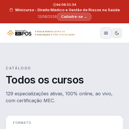
Pular para o conteúdo
4d 06:31:33
Minicurso - Direito Médico e Gestão de Riscos na Saúde
12/08/2026
Cadastre-se →
ESCOLA BRASILEIRA DE
GRADUAÇÃO E PÓS-GRADUAÇÃO
CATÁLOGO
Todos os cursos
129 especializações ativas, 100% online, ao vivo,
com certificação MEC.
FORMATO