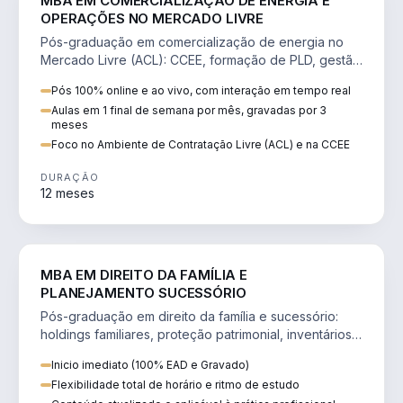
MBA EM COMERCIALIZAÇÃO DE ENERGIA E
OPERAÇÕES NO MERCADO LIVRE
Pós-graduação em comercialização de energia no
Mercado Livre (ACL): CCEE, formação de PLD, gestão
de risco e migração de clientes.
Pós 100% online e ao vivo, com interação em tempo real
Aulas em 1 final de semana por mês, gravadas por 3
meses
Foco no Ambiente de Contratação Livre (ACL) e na CCEE
DURAÇÃO
12 meses
DIREITO
MBA EM DIREITO DA FAMÍLIA E
PLANEJAMENTO SUCESSÓRIO
Pós-graduação em direito da família e sucessório:
holdings familiares, proteção patrimonial, inventários
e tributação da sucessão.
Inicio imediato (100% EAD e Gravado)
Flexibilidade total de horário e ritmo de estudo