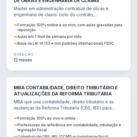
DE OBRAS E ENGENHARIA DE CLAIMS
Master em administração contratual de obras e
engenharia de claims: ciclo do contrato,
fundamentação de pleitos, delay analysis e FIDIC.
Formação 100% online e ao vivo, com aulas gravadas para
reposição
Aulas em 1 final de semana por mês
Base na Lei 14.133 e nos padrões internacionais FIDIC
DURAÇÃO
12 meses
DIREITO
MBA CONTABILIDADE, DIREITO TRIBUTÁRIO E
ATUALIZAÇÕES DA REFORMA TRIBUTÁRIA
MBA que une contabilidade, direito tributário e as
mudanças da Reforma Tributária (CBS, IBS) para
atuação estratégica no novo cenário.
Formação 100% ao vivo e online
Professores de referência em contabilidade, tributação e
legislação fiscal
Cobertura de CBS, IBS, ITCMD e compliance fiscal