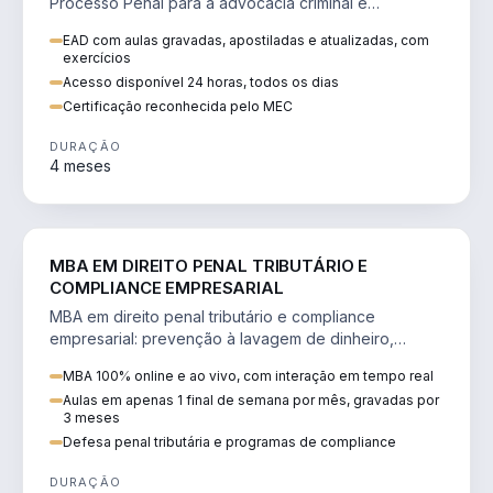
Processo Penal para a advocacia criminal e
concursos jurídicos.
EAD com aulas gravadas, apostiladas e atualizadas, com
exercícios
Acesso disponível 24 horas, todos os dias
Certificação reconhecida pelo MEC
DURAÇÃO
4 meses
DIREITO
MBA EM DIREITO PENAL TRIBUTÁRIO E
COMPLIANCE EMPRESARIAL
MBA em direito penal tributário e compliance
empresarial: prevenção à lavagem de dinheiro,
crimes tributários e auditoria.
MBA 100% online e ao vivo, com interação em tempo real
Aulas em apenas 1 final de semana por mês, gravadas por
3 meses
Defesa penal tributária e programas de compliance
DURAÇÃO