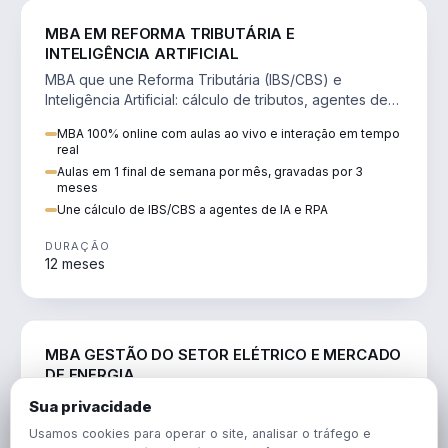
DIREITO
MBA EM REFORMA TRIBUTÁRIA E
INTELIGÊNCIA ARTIFICIAL
MBA que une Reforma Tributária (IBS/CBS) e
Inteligência Artificial: cálculo de tributos, agentes de
IA, RPA e automação da rotina fiscal.
MBA 100% online com aulas ao vivo e interação em tempo
real
Aulas em 1 final de semana por mês, gravadas por 3
meses
Une cálculo de IBS/CBS a agentes de IA e RPA
DURAÇÃO
12 meses
ENGENHARIA
MBA GESTÃO DO SETOR ELÉTRICO E MERCADO
DE ENERGIA
MBA que forma para o setor elétrico e o mercado de
Sua privacidade
energia: regulação, comercialização, geração,
Usamos cookies para operar o site, analisar o tráfego e
transmissão e revisão tarifária.