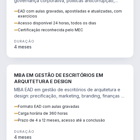
governança corporativa, políticas anticorrupção,
melhoria contínua e IA aplicada a processos.
EAD com aulas gravadas, apostiladas e atualizadas, com
exercícios
Acesso disponível 24 horas, todos os dias
Certificação reconhecida pelo MEC
DURAÇÃO
4 meses
ENGENHARIA
MBA EM GESTÃO DE ESCRITÓRIOS EM
ARQUITETURA E DESIGN
MBA EAD em gestão de escritórios de arquitetura e
design: precificação, marketing, branding, finanças e
gestão de equipes criativas.
Formato EAD com aulas gravadas
Carga horária de 360 horas
Prazo de 4 a 12 meses, acesso até a conclusão
DURAÇÃO
4 meses