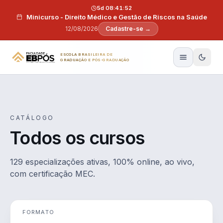
Pular para o conteúdo
5d 08:41:50
Minicurso - Direito Médico e Gestão de Riscos na Saúde
12/08/2026
Cadastre-se →
ESCOLA BRASILEIRA DE
GRADUAÇÃO E PÓS-GRADUAÇÃO
CATÁLOGO
Todos os cursos
129 especializações ativas, 100% online, ao vivo,
com certificação MEC.
FORMATO