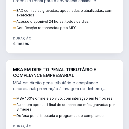
Processo Penal para a advocacia criminal e
concursos jurídicos.
EAD com aulas gravadas, apostiladas e atualizadas, com
exercícios
Acesso disponível 24 horas, todos os dias
Certificação reconhecida pelo MEC
DURAÇÃO
4 meses
DIREITO
MBA EM DIREITO PENAL TRIBUTÁRIO E
COMPLIANCE EMPRESARIAL
MBA em direito penal tributário e compliance
empresarial: prevenção à lavagem de dinheiro,
crimes tributários e auditoria.
MBA 100% online e ao vivo, com interação em tempo real
Aulas em apenas 1 final de semana por mês, gravadas por
3 meses
Defesa penal tributária e programas de compliance
DURAÇÃO