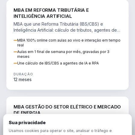
DIREITO
MBA EM REFORMA TRIBUTÁRIA E
INTELIGÊNCIA ARTIFICIAL
MBA que une Reforma Tributária (IBS/CBS) e
Inteligência Artificial: cálculo de tributos, agentes de
IA, RPA e automação da rotina fiscal.
MBA 100% online com aulas ao vivo e interação em tempo
real
Aulas em 1 final de semana por mês, gravadas por 3
meses
Une cálculo de IBS/CBS a agentes de IA e RPA
DURAÇÃO
12 meses
ENGENHARIA
MBA GESTÃO DO SETOR ELÉTRICO E MERCADO
DE ENERGIA
MBA que forma para o setor elétrico e o mercado de
Sua privacidade
energia: regulação, comercialização, geração,
Usamos cookies para operar o site, analisar o tráfego e
transmissão e revisão tarifária.