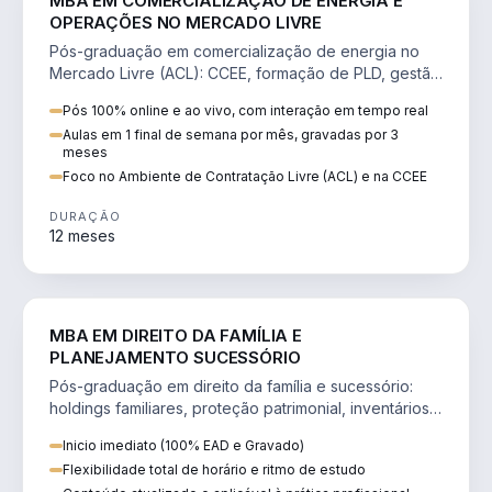
MBA EM COMERCIALIZAÇÃO DE ENERGIA E
OPERAÇÕES NO MERCADO LIVRE
Pós-graduação em comercialização de energia no
Mercado Livre (ACL): CCEE, formação de PLD, gestão
de risco e migração de clientes.
Pós 100% online e ao vivo, com interação em tempo real
Aulas em 1 final de semana por mês, gravadas por 3
meses
Foco no Ambiente de Contratação Livre (ACL) e na CCEE
DURAÇÃO
12 meses
DIREITO
MBA EM DIREITO DA FAMÍLIA E
PLANEJAMENTO SUCESSÓRIO
Pós-graduação em direito da família e sucessório:
holdings familiares, proteção patrimonial, inventários
e tributação da sucessão.
Inicio imediato (100% EAD e Gravado)
Flexibilidade total de horário e ritmo de estudo