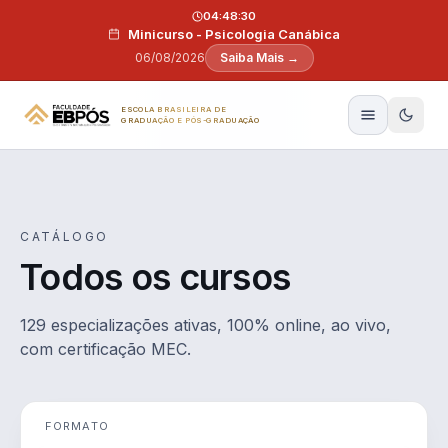
Pular para o conteúdo
04:48:29
Minicurso - Psicologia Canábica
06/08/2026
Saiba Mais →
ESCOLA BRASILEIRA DE
GRADUAÇÃO E PÓS-GRADUAÇÃO
CATÁLOGO
Todos os cursos
129 especializações ativas, 100% online, ao vivo,
com certificação MEC.
FORMATO