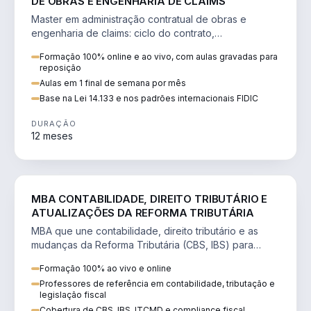
DE OBRAS E ENGENHARIA DE CLAIMS
Master em administração contratual de obras e
engenharia de claims: ciclo do contrato,
fundamentação de pleitos, delay analysis e FIDIC.
Formação 100% online e ao vivo, com aulas gravadas para
reposição
Aulas em 1 final de semana por mês
Base na Lei 14.133 e nos padrões internacionais FIDIC
DURAÇÃO
12 meses
DIREITO
MBA CONTABILIDADE, DIREITO TRIBUTÁRIO E
ATUALIZAÇÕES DA REFORMA TRIBUTÁRIA
MBA que une contabilidade, direito tributário e as
mudanças da Reforma Tributária (CBS, IBS) para
atuação estratégica no novo cenário.
Formação 100% ao vivo e online
Professores de referência em contabilidade, tributação e
legislação fiscal
Cobertura de CBS, IBS, ITCMD e compliance fiscal