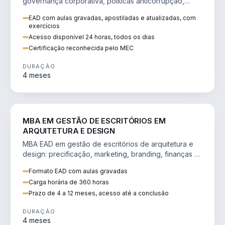
governança corporativa, políticas anticorrupção,
melhoria contínua e IA aplicada a processos.
EAD com aulas gravadas, apostiladas e atualizadas, com
exercícios
Acesso disponível 24 horas, todos os dias
Certificação reconhecida pelo MEC
DURAÇÃO
4 meses
ENGENHARIA
MBA EM GESTÃO DE ESCRITÓRIOS EM
ARQUITETURA E DESIGN
MBA EAD em gestão de escritórios de arquitetura e
design: precificação, marketing, branding, finanças e
gestão de equipes criativas.
Formato EAD com aulas gravadas
Carga horária de 360 horas
Prazo de 4 a 12 meses, acesso até a conclusão
DURAÇÃO
4 meses