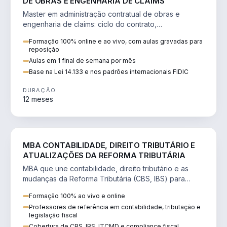
DE OBRAS E ENGENHARIA DE CLAIMS
Master em administração contratual de obras e
engenharia de claims: ciclo do contrato,
fundamentação de pleitos, delay analysis e FIDIC.
Formação 100% online e ao vivo, com aulas gravadas para
reposição
Aulas em 1 final de semana por mês
Base na Lei 14.133 e nos padrões internacionais FIDIC
DURAÇÃO
12 meses
DIREITO
MBA CONTABILIDADE, DIREITO TRIBUTÁRIO E
ATUALIZAÇÕES DA REFORMA TRIBUTÁRIA
MBA que une contabilidade, direito tributário e as
mudanças da Reforma Tributária (CBS, IBS) para
atuação estratégica no novo cenário.
Formação 100% ao vivo e online
Professores de referência em contabilidade, tributação e
legislação fiscal
Cobertura de CBS, IBS, ITCMD e compliance fiscal