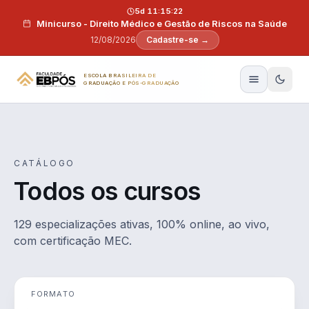
Pular para o conteúdo
5d 11:15:21
Minicurso - Direito Médico e Gestão de Riscos na Saúde
12/08/2026
Cadastre-se →
ESCOLA BRASILEIRA DE
GRADUAÇÃO E PÓS-GRADUAÇÃO
CATÁLOGO
Todos os cursos
129 especializações ativas, 100% online, ao vivo,
com certificação MEC.
FORMATO