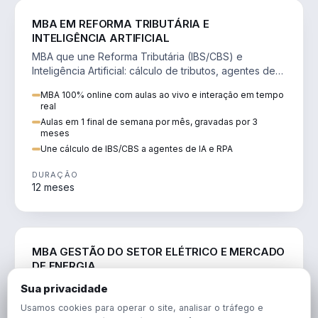
DIREITO
MBA EM REFORMA TRIBUTÁRIA E
INTELIGÊNCIA ARTIFICIAL
MBA que une Reforma Tributária (IBS/CBS) e
Inteligência Artificial: cálculo de tributos, agentes de
IA, RPA e automação da rotina fiscal.
MBA 100% online com aulas ao vivo e interação em tempo
real
Aulas em 1 final de semana por mês, gravadas por 3
meses
Une cálculo de IBS/CBS a agentes de IA e RPA
DURAÇÃO
12 meses
ENGENHARIA
MBA GESTÃO DO SETOR ELÉTRICO E MERCADO
DE ENERGIA
MBA que forma para o setor elétrico e o mercado de
Sua privacidade
energia: regulação, comercialização, geração,
Usamos cookies para operar o site, analisar o tráfego e
transmissão e revisão tarifária.