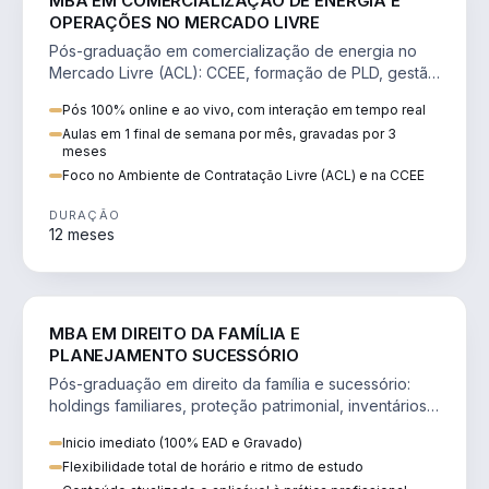
MBA EM COMERCIALIZAÇÃO DE ENERGIA E
OPERAÇÕES NO MERCADO LIVRE
Pós-graduação em comercialização de energia no
Mercado Livre (ACL): CCEE, formação de PLD, gestão
de risco e migração de clientes.
Pós 100% online e ao vivo, com interação em tempo real
Aulas em 1 final de semana por mês, gravadas por 3
meses
Foco no Ambiente de Contratação Livre (ACL) e na CCEE
DURAÇÃO
12 meses
DIREITO
MBA EM DIREITO DA FAMÍLIA E
PLANEJAMENTO SUCESSÓRIO
Pós-graduação em direito da família e sucessório:
holdings familiares, proteção patrimonial, inventários
e tributação da sucessão.
Inicio imediato (100% EAD e Gravado)
Flexibilidade total de horário e ritmo de estudo