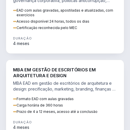
governança corporativa, políticas anticorrupção,
melhoria contínua e IA aplicada a processos.
EAD com aulas gravadas, apostiladas e atualizadas, com
exercícios
Acesso disponível 24 horas, todos os dias
Certificação reconhecida pelo MEC
DURAÇÃO
4 meses
ENGENHARIA
MBA EM GESTÃO DE ESCRITÓRIOS EM
ARQUITETURA E DESIGN
MBA EAD em gestão de escritórios de arquitetura e
design: precificação, marketing, branding, finanças e
gestão de equipes criativas.
Formato EAD com aulas gravadas
Carga horária de 360 horas
Prazo de 4 a 12 meses, acesso até a conclusão
DURAÇÃO
4 meses