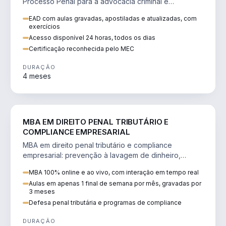
Processo Penal para a advocacia criminal e
concursos jurídicos.
EAD com aulas gravadas, apostiladas e atualizadas, com
exercícios
Acesso disponível 24 horas, todos os dias
Certificação reconhecida pelo MEC
DURAÇÃO
4 meses
DIREITO
MBA EM DIREITO PENAL TRIBUTÁRIO E
COMPLIANCE EMPRESARIAL
MBA em direito penal tributário e compliance
empresarial: prevenção à lavagem de dinheiro,
crimes tributários e auditoria.
MBA 100% online e ao vivo, com interação em tempo real
Aulas em apenas 1 final de semana por mês, gravadas por
3 meses
Defesa penal tributária e programas de compliance
DURAÇÃO