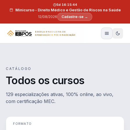
Pular para o conteúdo
5d 16:15:43
Minicurso - Direito Médico e Gestão de Riscos na Saúde
12/08/2026
Cadastre-se →
ESCOLA BRASILEIRA DE
GRADUAÇÃO E PÓS-GRADUAÇÃO
CATÁLOGO
Todos os cursos
129 especializações ativas, 100% online, ao vivo,
com certificação MEC.
FORMATO