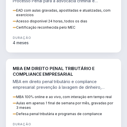
Processo Penal para a advocacia criminal e
concursos jurídicos.
EAD com aulas gravadas, apostiladas e atualizadas, com
exercícios
Acesso disponível 24 horas, todos os dias
Certificação reconhecida pelo MEC
DURAÇÃO
4 meses
DIREITO
MBA EM DIREITO PENAL TRIBUTÁRIO E
COMPLIANCE EMPRESARIAL
MBA em direito penal tributário e compliance
empresarial: prevenção à lavagem de dinheiro,
crimes tributários e auditoria.
MBA 100% online e ao vivo, com interação em tempo real
Aulas em apenas 1 final de semana por mês, gravadas por
3 meses
Defesa penal tributária e programas de compliance
DURAÇÃO