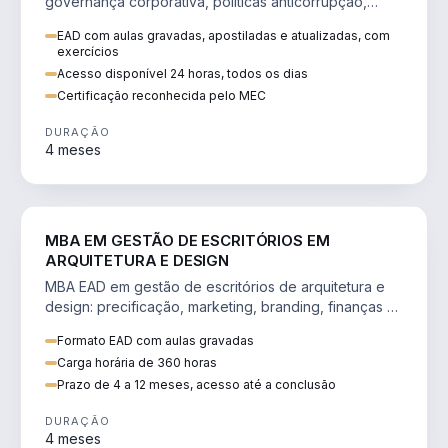
governança corporativa, políticas anticorrupção,
melhoria contínua e IA aplicada a processos.
EAD com aulas gravadas, apostiladas e atualizadas, com
exercícios
Acesso disponível 24 horas, todos os dias
Certificação reconhecida pelo MEC
DURAÇÃO
4 meses
ENGENHARIA
MBA EM GESTÃO DE ESCRITÓRIOS EM
ARQUITETURA E DESIGN
MBA EAD em gestão de escritórios de arquitetura e
design: precificação, marketing, branding, finanças e
gestão de equipes criativas.
Formato EAD com aulas gravadas
Carga horária de 360 horas
Prazo de 4 a 12 meses, acesso até a conclusão
DURAÇÃO
4 meses