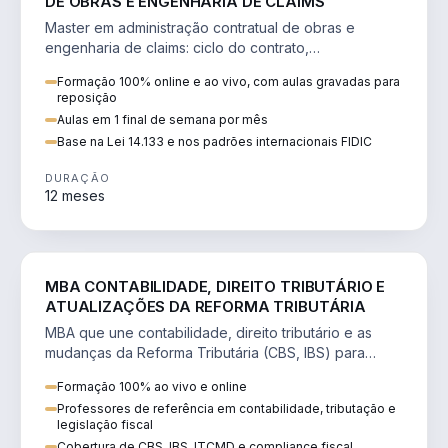
DE OBRAS E ENGENHARIA DE CLAIMS
Master em administração contratual de obras e
engenharia de claims: ciclo do contrato,
fundamentação de pleitos, delay analysis e FIDIC.
Formação 100% online e ao vivo, com aulas gravadas para
reposição
Aulas em 1 final de semana por mês
Base na Lei 14.133 e nos padrões internacionais FIDIC
DURAÇÃO
12 meses
DIREITO
MBA CONTABILIDADE, DIREITO TRIBUTÁRIO E
ATUALIZAÇÕES DA REFORMA TRIBUTÁRIA
MBA que une contabilidade, direito tributário e as
mudanças da Reforma Tributária (CBS, IBS) para
atuação estratégica no novo cenário.
Formação 100% ao vivo e online
Professores de referência em contabilidade, tributação e
legislação fiscal
Cobertura de CBS, IBS, ITCMD e compliance fiscal