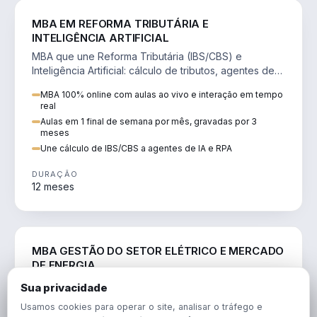
DIREITO
MBA EM REFORMA TRIBUTÁRIA E
INTELIGÊNCIA ARTIFICIAL
MBA que une Reforma Tributária (IBS/CBS) e
Inteligência Artificial: cálculo de tributos, agentes de
IA, RPA e automação da rotina fiscal.
MBA 100% online com aulas ao vivo e interação em tempo
real
Aulas em 1 final de semana por mês, gravadas por 3
meses
Une cálculo de IBS/CBS a agentes de IA e RPA
DURAÇÃO
12 meses
ENGENHARIA
MBA GESTÃO DO SETOR ELÉTRICO E MERCADO
DE ENERGIA
MBA que forma para o setor elétrico e o mercado de
Sua privacidade
energia: regulação, comercialização, geração,
Usamos cookies para operar o site, analisar o tráfego e
transmissão e revisão tarifária.