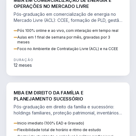
MBA EM COMERCIALIZAÇÃO DE ENERGIA E
OPERAÇÕES NO MERCADO LIVRE
Pós-graduação em comercialização de energia no
Mercado Livre (ACL): CCEE, formação de PLD, gestão
de risco e migração de clientes.
Pós 100% online e ao vivo, com interação em tempo real
Aulas em 1 final de semana por mês, gravadas por 3
meses
Foco no Ambiente de Contratação Livre (ACL) e na CCEE
DURAÇÃO
12 meses
DIREITO
MBA EM DIREITO DA FAMÍLIA E
PLANEJAMENTO SUCESSÓRIO
Pós-graduação em direito da família e sucessório:
holdings familiares, proteção patrimonial, inventários
e tributação da sucessão.
Inicio imediato (100% EAD e Gravado)
Flexibilidade total de horário e ritmo de estudo