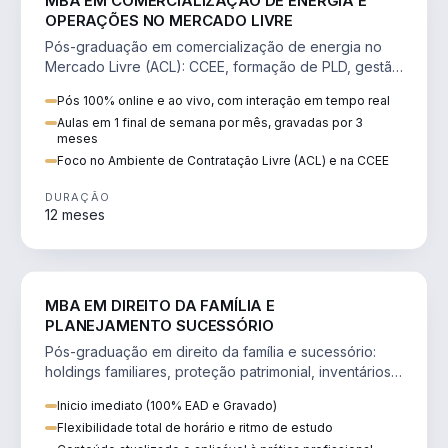
MBA EM COMERCIALIZAÇÃO DE ENERGIA E
OPERAÇÕES NO MERCADO LIVRE
Pós-graduação em comercialização de energia no
Mercado Livre (ACL): CCEE, formação de PLD, gestão
de risco e migração de clientes.
Pós 100% online e ao vivo, com interação em tempo real
Aulas em 1 final de semana por mês, gravadas por 3
meses
Foco no Ambiente de Contratação Livre (ACL) e na CCEE
DURAÇÃO
12 meses
DIREITO
MBA EM DIREITO DA FAMÍLIA E
PLANEJAMENTO SUCESSÓRIO
Pós-graduação em direito da família e sucessório:
holdings familiares, proteção patrimonial, inventários
e tributação da sucessão.
Inicio imediato (100% EAD e Gravado)
Flexibilidade total de horário e ritmo de estudo