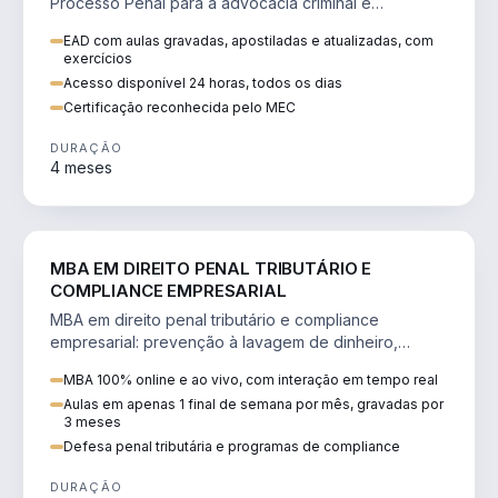
Processo Penal para a advocacia criminal e
concursos jurídicos.
EAD com aulas gravadas, apostiladas e atualizadas, com
exercícios
Acesso disponível 24 horas, todos os dias
Certificação reconhecida pelo MEC
DURAÇÃO
4 meses
DIREITO
MBA EM DIREITO PENAL TRIBUTÁRIO E
COMPLIANCE EMPRESARIAL
MBA em direito penal tributário e compliance
empresarial: prevenção à lavagem de dinheiro,
crimes tributários e auditoria.
MBA 100% online e ao vivo, com interação em tempo real
Aulas em apenas 1 final de semana por mês, gravadas por
3 meses
Defesa penal tributária e programas de compliance
DURAÇÃO