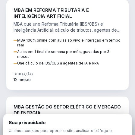
DIREITO
MBA EM REFORMA TRIBUTÁRIA E
INTELIGÊNCIA ARTIFICIAL
MBA que une Reforma Tributária (IBS/CBS) e
Inteligência Artificial: cálculo de tributos, agentes de
IA, RPA e automação da rotina fiscal.
MBA 100% online com aulas ao vivo e interação em tempo
real
Aulas em 1 final de semana por mês, gravadas por 3
meses
Une cálculo de IBS/CBS a agentes de IA e RPA
DURAÇÃO
12 meses
ENGENHARIA
MBA GESTÃO DO SETOR ELÉTRICO E MERCADO
DE ENERGIA
MBA que forma para o setor elétrico e o mercado de
Sua privacidade
energia: regulação, comercialização, geração,
Usamos cookies para operar o site, analisar o tráfego e
transmissão e revisão tarifária.