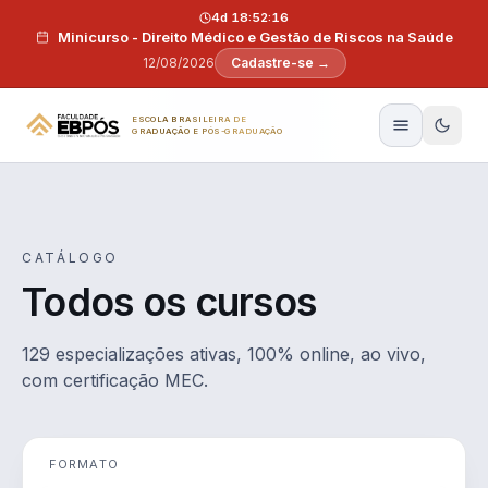
Pular para o conteúdo
4d 18:52:15
Minicurso - Direito Médico e Gestão de Riscos na Saúde
12/08/2026
Cadastre-se →
ESCOLA BRASILEIRA DE
GRADUAÇÃO E PÓS-GRADUAÇÃO
CATÁLOGO
Todos os cursos
129 especializações ativas, 100% online, ao vivo,
com certificação MEC.
FORMATO