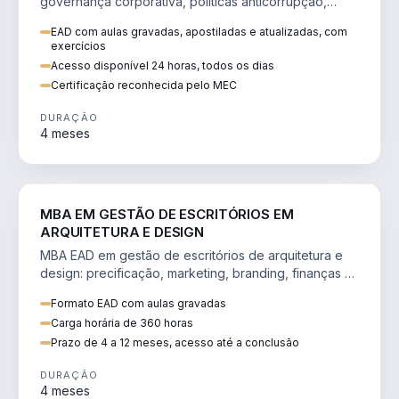
governança corporativa, políticas anticorrupção,
melhoria contínua e IA aplicada a processos.
EAD com aulas gravadas, apostiladas e atualizadas, com
exercícios
Acesso disponível 24 horas, todos os dias
Certificação reconhecida pelo MEC
DURAÇÃO
4 meses
ENGENHARIA
MBA EM GESTÃO DE ESCRITÓRIOS EM
ARQUITETURA E DESIGN
MBA EAD em gestão de escritórios de arquitetura e
design: precificação, marketing, branding, finanças e
gestão de equipes criativas.
Formato EAD com aulas gravadas
Carga horária de 360 horas
Prazo de 4 a 12 meses, acesso até a conclusão
DURAÇÃO
4 meses