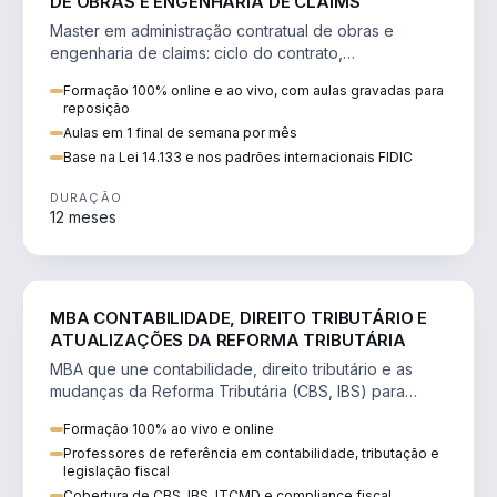
DE OBRAS E ENGENHARIA DE CLAIMS
Master em administração contratual de obras e
engenharia de claims: ciclo do contrato,
fundamentação de pleitos, delay analysis e FIDIC.
Formação 100% online e ao vivo, com aulas gravadas para
reposição
Aulas em 1 final de semana por mês
Base na Lei 14.133 e nos padrões internacionais FIDIC
DURAÇÃO
12 meses
DIREITO
MBA CONTABILIDADE, DIREITO TRIBUTÁRIO E
ATUALIZAÇÕES DA REFORMA TRIBUTÁRIA
MBA que une contabilidade, direito tributário e as
mudanças da Reforma Tributária (CBS, IBS) para
atuação estratégica no novo cenário.
Formação 100% ao vivo e online
Professores de referência em contabilidade, tributação e
legislação fiscal
Cobertura de CBS, IBS, ITCMD e compliance fiscal