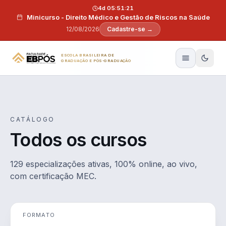
Pular para o conteúdo
4d 05:51:20
Minicurso - Direito Médico e Gestão de Riscos na Saúde
12/08/2026
Cadastre-se →
ESCOLA BRASILEIRA DE
GRADUAÇÃO E PÓS-GRADUAÇÃO
CATÁLOGO
Todos os cursos
129 especializações ativas, 100% online, ao vivo,
com certificação MEC.
FORMATO