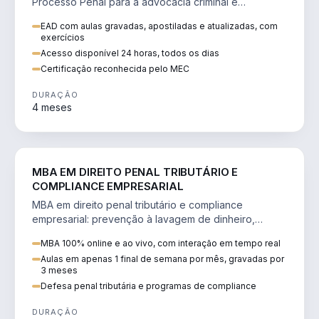
Processo Penal para a advocacia criminal e
concursos jurídicos.
EAD com aulas gravadas, apostiladas e atualizadas, com
exercícios
Acesso disponível 24 horas, todos os dias
Certificação reconhecida pelo MEC
DURAÇÃO
4 meses
DIREITO
MBA EM DIREITO PENAL TRIBUTÁRIO E
COMPLIANCE EMPRESARIAL
MBA em direito penal tributário e compliance
empresarial: prevenção à lavagem de dinheiro,
crimes tributários e auditoria.
MBA 100% online e ao vivo, com interação em tempo real
Aulas em apenas 1 final de semana por mês, gravadas por
3 meses
Defesa penal tributária e programas de compliance
DURAÇÃO