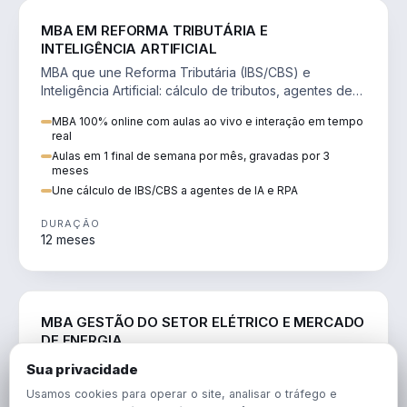
DIREITO
MBA EM REFORMA TRIBUTÁRIA E
INTELIGÊNCIA ARTIFICIAL
MBA que une Reforma Tributária (IBS/CBS) e
Inteligência Artificial: cálculo de tributos, agentes de
IA, RPA e automação da rotina fiscal.
MBA 100% online com aulas ao vivo e interação em tempo
real
Aulas em 1 final de semana por mês, gravadas por 3
meses
Une cálculo de IBS/CBS a agentes de IA e RPA
DURAÇÃO
12 meses
ENGENHARIA
MBA GESTÃO DO SETOR ELÉTRICO E MERCADO
DE ENERGIA
MBA que forma para o setor elétrico e o mercado de
Sua privacidade
energia: regulação, comercialização, geração,
Usamos cookies para operar o site, analisar o tráfego e
transmissão e revisão tarifária.