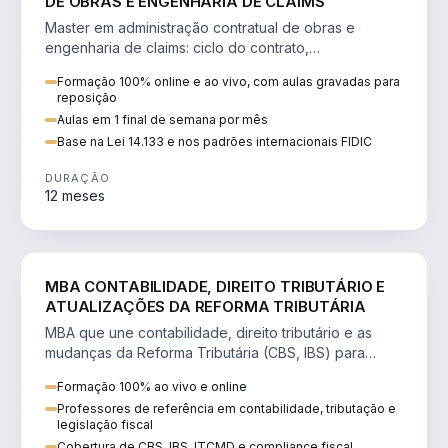
DE OBRAS E ENGENHARIA DE CLAIMS
Master em administração contratual de obras e
engenharia de claims: ciclo do contrato,
fundamentação de pleitos, delay analysis e FIDIC.
Formação 100% online e ao vivo, com aulas gravadas para
reposição
Aulas em 1 final de semana por mês
Base na Lei 14.133 e nos padrões internacionais FIDIC
DURAÇÃO
12 meses
DIREITO
MBA CONTABILIDADE, DIREITO TRIBUTÁRIO E
ATUALIZAÇÕES DA REFORMA TRIBUTÁRIA
MBA que une contabilidade, direito tributário e as
mudanças da Reforma Tributária (CBS, IBS) para
atuação estratégica no novo cenário.
Formação 100% ao vivo e online
Professores de referência em contabilidade, tributação e
legislação fiscal
Cobertura de CBS, IBS, ITCMD e compliance fiscal