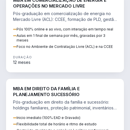
MBA EM COMERCIALIZAÇÃO DE ENERGIA E
OPERAÇÕES NO MERCADO LIVRE
Pós-graduação em comercialização de energia no
Mercado Livre (ACL): CCEE, formação de PLD, gestão
de risco e migração de clientes.
Pós 100% online e ao vivo, com interação em tempo real
Aulas em 1 final de semana por mês, gravadas por 3
meses
Foco no Ambiente de Contratação Livre (ACL) e na CCEE
DURAÇÃO
12 meses
DIREITO
MBA EM DIREITO DA FAMÍLIA E
PLANEJAMENTO SUCESSÓRIO
Pós-graduação em direito da família e sucessório:
holdings familiares, proteção patrimonial, inventários
e tributação da sucessão.
Inicio imediato (100% EAD e Gravado)
Flexibilidade total de horário e ritmo de estudo