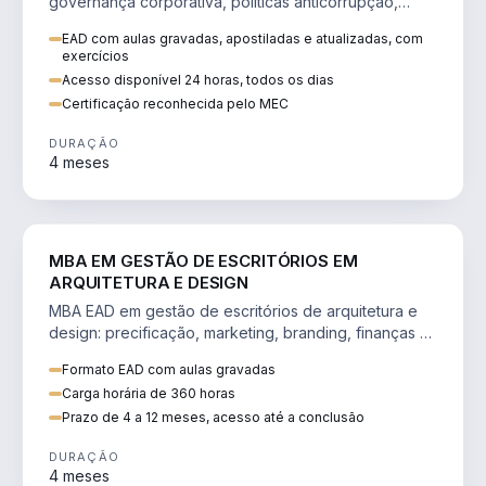
governança corporativa, políticas anticorrupção,
melhoria contínua e IA aplicada a processos.
EAD com aulas gravadas, apostiladas e atualizadas, com
exercícios
Acesso disponível 24 horas, todos os dias
Certificação reconhecida pelo MEC
DURAÇÃO
4 meses
ENGENHARIA
MBA EM GESTÃO DE ESCRITÓRIOS EM
ARQUITETURA E DESIGN
MBA EAD em gestão de escritórios de arquitetura e
design: precificação, marketing, branding, finanças e
gestão de equipes criativas.
Formato EAD com aulas gravadas
Carga horária de 360 horas
Prazo de 4 a 12 meses, acesso até a conclusão
DURAÇÃO
4 meses