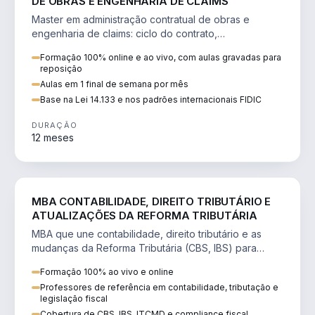
DE OBRAS E ENGENHARIA DE CLAIMS
Master em administração contratual de obras e
engenharia de claims: ciclo do contrato,
fundamentação de pleitos, delay analysis e FIDIC.
Formação 100% online e ao vivo, com aulas gravadas para
reposição
Aulas em 1 final de semana por mês
Base na Lei 14.133 e nos padrões internacionais FIDIC
DURAÇÃO
12 meses
DIREITO
MBA CONTABILIDADE, DIREITO TRIBUTÁRIO E
ATUALIZAÇÕES DA REFORMA TRIBUTÁRIA
MBA que une contabilidade, direito tributário e as
mudanças da Reforma Tributária (CBS, IBS) para
atuação estratégica no novo cenário.
Formação 100% ao vivo e online
Professores de referência em contabilidade, tributação e
legislação fiscal
Cobertura de CBS, IBS, ITCMD e compliance fiscal