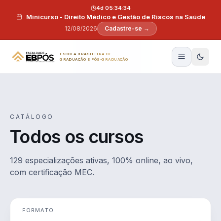
Pular para o conteúdo
4d 05:34:33
Minicurso - Direito Médico e Gestão de Riscos na Saúde
12/08/2026
Cadastre-se →
ESCOLA BRASILEIRA DE
GRADUAÇÃO E PÓS-GRADUAÇÃO
CATÁLOGO
Todos os cursos
129 especializações ativas, 100% online, ao vivo,
com certificação MEC.
FORMATO