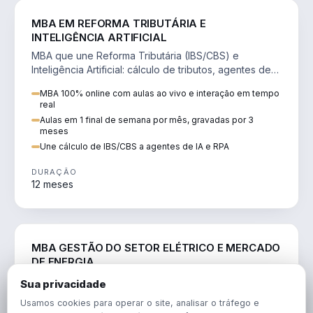
DIREITO
MBA EM REFORMA TRIBUTÁRIA E
INTELIGÊNCIA ARTIFICIAL
MBA que une Reforma Tributária (IBS/CBS) e
Inteligência Artificial: cálculo de tributos, agentes de
IA, RPA e automação da rotina fiscal.
MBA 100% online com aulas ao vivo e interação em tempo
real
Aulas em 1 final de semana por mês, gravadas por 3
meses
Une cálculo de IBS/CBS a agentes de IA e RPA
DURAÇÃO
12 meses
ENGENHARIA
MBA GESTÃO DO SETOR ELÉTRICO E MERCADO
DE ENERGIA
MBA que forma para o setor elétrico e o mercado de
Sua privacidade
energia: regulação, comercialização, geração,
Usamos cookies para operar o site, analisar o tráfego e
transmissão e revisão tarifária.