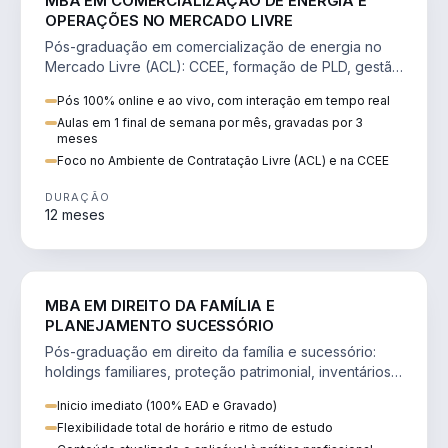
MBA EM COMERCIALIZAÇÃO DE ENERGIA E
OPERAÇÕES NO MERCADO LIVRE
Pós-graduação em comercialização de energia no
Mercado Livre (ACL): CCEE, formação de PLD, gestão
de risco e migração de clientes.
Pós 100% online e ao vivo, com interação em tempo real
Aulas em 1 final de semana por mês, gravadas por 3
meses
Foco no Ambiente de Contratação Livre (ACL) e na CCEE
DURAÇÃO
12 meses
DIREITO
MBA EM DIREITO DA FAMÍLIA E
PLANEJAMENTO SUCESSÓRIO
Pós-graduação em direito da família e sucessório:
holdings familiares, proteção patrimonial, inventários
e tributação da sucessão.
Inicio imediato (100% EAD e Gravado)
Flexibilidade total de horário e ritmo de estudo