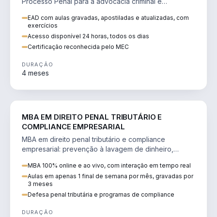
Processo Penal para a advocacia criminal e
concursos jurídicos.
EAD com aulas gravadas, apostiladas e atualizadas, com
exercícios
Acesso disponível 24 horas, todos os dias
Certificação reconhecida pelo MEC
DURAÇÃO
4 meses
DIREITO
MBA EM DIREITO PENAL TRIBUTÁRIO E
COMPLIANCE EMPRESARIAL
MBA em direito penal tributário e compliance
empresarial: prevenção à lavagem de dinheiro,
crimes tributários e auditoria.
MBA 100% online e ao vivo, com interação em tempo real
Aulas em apenas 1 final de semana por mês, gravadas por
3 meses
Defesa penal tributária e programas de compliance
DURAÇÃO