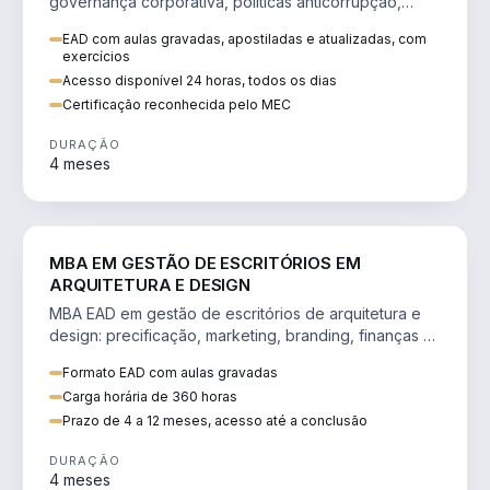
governança corporativa, políticas anticorrupção,
melhoria contínua e IA aplicada a processos.
EAD com aulas gravadas, apostiladas e atualizadas, com
exercícios
Acesso disponível 24 horas, todos os dias
Certificação reconhecida pelo MEC
DURAÇÃO
4 meses
ENGENHARIA
MBA EM GESTÃO DE ESCRITÓRIOS EM
ARQUITETURA E DESIGN
MBA EAD em gestão de escritórios de arquitetura e
design: precificação, marketing, branding, finanças e
gestão de equipes criativas.
Formato EAD com aulas gravadas
Carga horária de 360 horas
Prazo de 4 a 12 meses, acesso até a conclusão
DURAÇÃO
4 meses