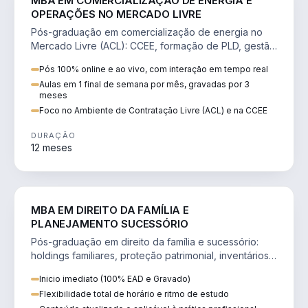
MBA EM COMERCIALIZAÇÃO DE ENERGIA E
OPERAÇÕES NO MERCADO LIVRE
Pós-graduação em comercialização de energia no
Mercado Livre (ACL): CCEE, formação de PLD, gestão
de risco e migração de clientes.
Pós 100% online e ao vivo, com interação em tempo real
Aulas em 1 final de semana por mês, gravadas por 3
meses
Foco no Ambiente de Contratação Livre (ACL) e na CCEE
DURAÇÃO
12 meses
DIREITO
MBA EM DIREITO DA FAMÍLIA E
PLANEJAMENTO SUCESSÓRIO
Pós-graduação em direito da família e sucessório:
holdings familiares, proteção patrimonial, inventários
e tributação da sucessão.
Inicio imediato (100% EAD e Gravado)
Flexibilidade total de horário e ritmo de estudo