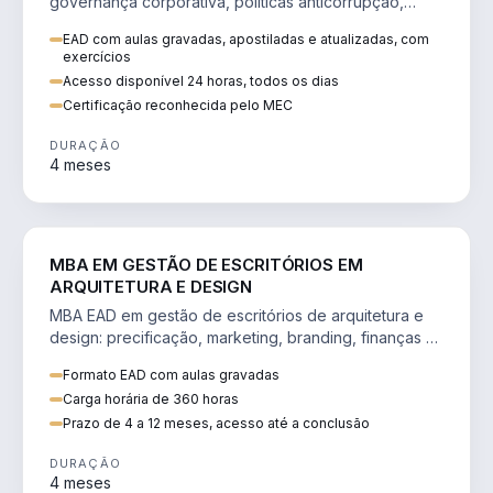
governança corporativa, políticas anticorrupção,
melhoria contínua e IA aplicada a processos.
EAD com aulas gravadas, apostiladas e atualizadas, com
exercícios
Acesso disponível 24 horas, todos os dias
Certificação reconhecida pelo MEC
DURAÇÃO
4 meses
ENGENHARIA
MBA EM GESTÃO DE ESCRITÓRIOS EM
ARQUITETURA E DESIGN
MBA EAD em gestão de escritórios de arquitetura e
design: precificação, marketing, branding, finanças e
gestão de equipes criativas.
Formato EAD com aulas gravadas
Carga horária de 360 horas
Prazo de 4 a 12 meses, acesso até a conclusão
DURAÇÃO
4 meses