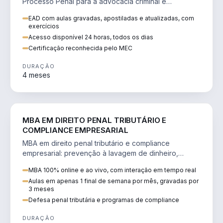
Processo Penal para a advocacia criminal e
concursos jurídicos.
EAD com aulas gravadas, apostiladas e atualizadas, com
exercícios
Acesso disponível 24 horas, todos os dias
Certificação reconhecida pelo MEC
DURAÇÃO
4 meses
DIREITO
MBA EM DIREITO PENAL TRIBUTÁRIO E
COMPLIANCE EMPRESARIAL
MBA em direito penal tributário e compliance
empresarial: prevenção à lavagem de dinheiro,
crimes tributários e auditoria.
MBA 100% online e ao vivo, com interação em tempo real
Aulas em apenas 1 final de semana por mês, gravadas por
3 meses
Defesa penal tributária e programas de compliance
DURAÇÃO