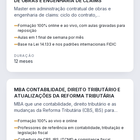
DE OBRAS E ENGENHARIA DE CLAIMS
Master em administração contratual de obras e
engenharia de claims: ciclo do contrato,
fundamentação de pleitos, delay analysis e FIDIC.
Formação 100% online e ao vivo, com aulas gravadas para
reposição
Aulas em 1 final de semana por mês
Base na Lei 14.133 e nos padrões internacionais FIDIC
DURAÇÃO
12 meses
DIREITO
MBA CONTABILIDADE, DIREITO TRIBUTÁRIO E
ATUALIZAÇÕES DA REFORMA TRIBUTÁRIA
MBA que une contabilidade, direito tributário e as
mudanças da Reforma Tributária (CBS, IBS) para
atuação estratégica no novo cenário.
Formação 100% ao vivo e online
Professores de referência em contabilidade, tributação e
legislação fiscal
Cobertura de CBS, IBS, ITCMD e compliance fiscal