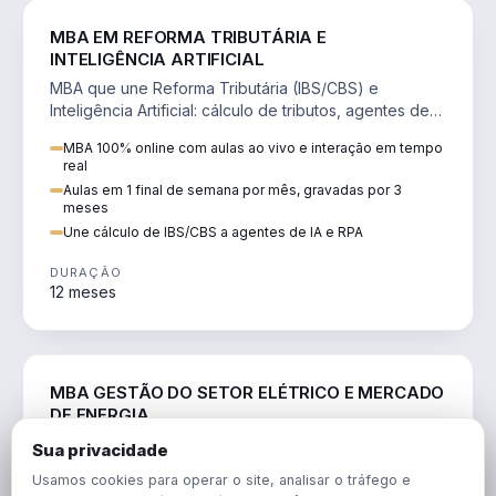
DIREITO
MBA EM REFORMA TRIBUTÁRIA E
INTELIGÊNCIA ARTIFICIAL
MBA que une Reforma Tributária (IBS/CBS) e
Inteligência Artificial: cálculo de tributos, agentes de
IA, RPA e automação da rotina fiscal.
MBA 100% online com aulas ao vivo e interação em tempo
real
Aulas em 1 final de semana por mês, gravadas por 3
meses
Une cálculo de IBS/CBS a agentes de IA e RPA
DURAÇÃO
12 meses
ENGENHARIA
MBA GESTÃO DO SETOR ELÉTRICO E MERCADO
DE ENERGIA
MBA que forma para o setor elétrico e o mercado de
Sua privacidade
energia: regulação, comercialização, geração,
Usamos cookies para operar o site, analisar o tráfego e
transmissão e revisão tarifária.