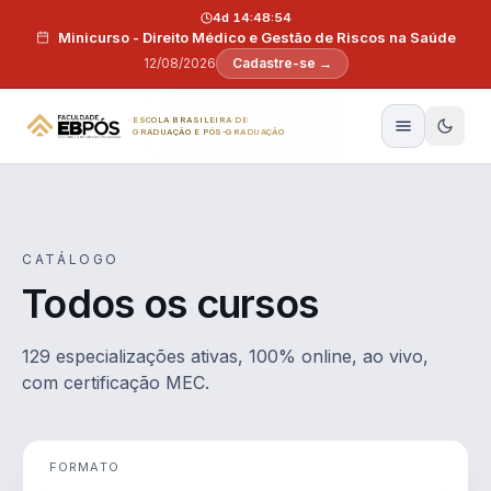
Pular para o conteúdo
4d 14:48:53
Minicurso - Direito Médico e Gestão de Riscos na Saúde
12/08/2026
Cadastre-se →
ESCOLA BRASILEIRA DE
GRADUAÇÃO E PÓS-GRADUAÇÃO
CATÁLOGO
Todos os cursos
129 especializações ativas, 100% online, ao vivo,
com certificação MEC.
FORMATO