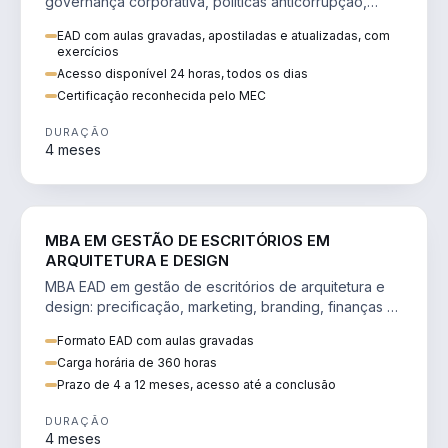
governança corporativa, políticas anticorrupção,
melhoria contínua e IA aplicada a processos.
EAD com aulas gravadas, apostiladas e atualizadas, com
exercícios
Acesso disponível 24 horas, todos os dias
Certificação reconhecida pelo MEC
DURAÇÃO
4 meses
ENGENHARIA
MBA EM GESTÃO DE ESCRITÓRIOS EM
ARQUITETURA E DESIGN
MBA EAD em gestão de escritórios de arquitetura e
design: precificação, marketing, branding, finanças e
gestão de equipes criativas.
Formato EAD com aulas gravadas
Carga horária de 360 horas
Prazo de 4 a 12 meses, acesso até a conclusão
DURAÇÃO
4 meses