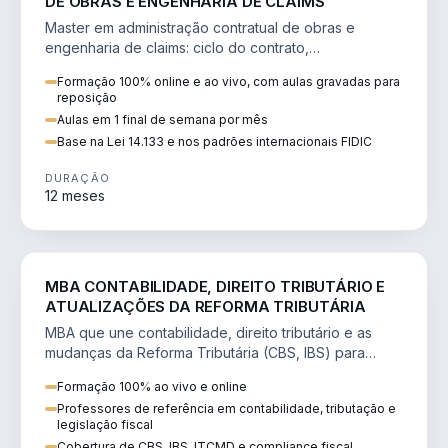
DE OBRAS E ENGENHARIA DE CLAIMS
Master em administração contratual de obras e
engenharia de claims: ciclo do contrato,
fundamentação de pleitos, delay analysis e FIDIC.
Formação 100% online e ao vivo, com aulas gravadas para
reposição
Aulas em 1 final de semana por mês
Base na Lei 14.133 e nos padrões internacionais FIDIC
DURAÇÃO
12 meses
DIREITO
MBA CONTABILIDADE, DIREITO TRIBUTÁRIO E
ATUALIZAÇÕES DA REFORMA TRIBUTÁRIA
MBA que une contabilidade, direito tributário e as
mudanças da Reforma Tributária (CBS, IBS) para
atuação estratégica no novo cenário.
Formação 100% ao vivo e online
Professores de referência em contabilidade, tributação e
legislação fiscal
Cobertura de CBS, IBS, ITCMD e compliance fiscal