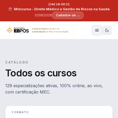
Pular para o conteúdo
4d 16:40:20
Minicurso - Direito Médico e Gestão de Riscos na Saúde
12/08/2026
Cadastre-se →
ESCOLA BRASILEIRA DE
GRADUAÇÃO E PÓS-GRADUAÇÃO
CATÁLOGO
Todos os cursos
129 especializações ativas, 100% online, ao vivo,
com certificação MEC.
FORMATO