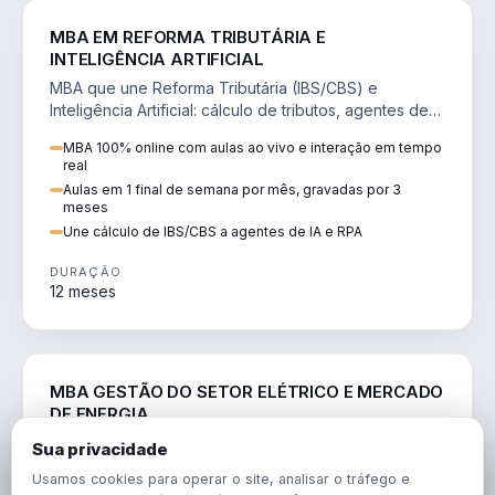
DIREITO
MBA EM REFORMA TRIBUTÁRIA E
INTELIGÊNCIA ARTIFICIAL
MBA que une Reforma Tributária (IBS/CBS) e
Inteligência Artificial: cálculo de tributos, agentes de
IA, RPA e automação da rotina fiscal.
MBA 100% online com aulas ao vivo e interação em tempo
real
Aulas em 1 final de semana por mês, gravadas por 3
meses
Une cálculo de IBS/CBS a agentes de IA e RPA
DURAÇÃO
12 meses
ENGENHARIA
MBA GESTÃO DO SETOR ELÉTRICO E MERCADO
DE ENERGIA
MBA que forma para o setor elétrico e o mercado de
Sua privacidade
energia: regulação, comercialização, geração,
Usamos cookies para operar o site, analisar o tráfego e
transmissão e revisão tarifária.