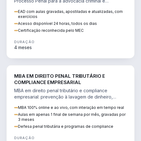
Processo Penal para a advocacia criminal e
concursos jurídicos.
EAD com aulas gravadas, apostiladas e atualizadas, com
exercícios
Acesso disponível 24 horas, todos os dias
Certificação reconhecida pelo MEC
DURAÇÃO
4 meses
DIREITO
MBA EM DIREITO PENAL TRIBUTÁRIO E
COMPLIANCE EMPRESARIAL
MBA em direito penal tributário e compliance
empresarial: prevenção à lavagem de dinheiro,
crimes tributários e auditoria.
MBA 100% online e ao vivo, com interação em tempo real
Aulas em apenas 1 final de semana por mês, gravadas por
3 meses
Defesa penal tributária e programas de compliance
DURAÇÃO