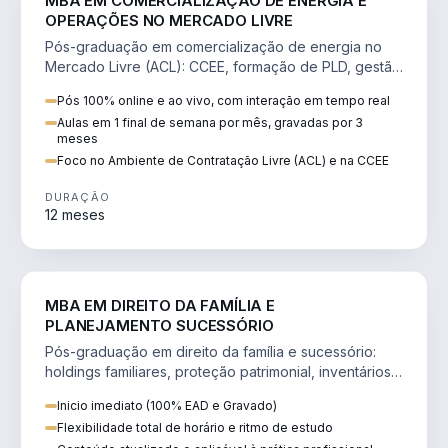
MBA EM COMERCIALIZAÇÃO DE ENERGIA E
OPERAÇÕES NO MERCADO LIVRE
Pós-graduação em comercialização de energia no
Mercado Livre (ACL): CCEE, formação de PLD, gestão
de risco e migração de clientes.
Pós 100% online e ao vivo, com interação em tempo real
Aulas em 1 final de semana por mês, gravadas por 3
meses
Foco no Ambiente de Contratação Livre (ACL) e na CCEE
DURAÇÃO
12 meses
DIREITO
MBA EM DIREITO DA FAMÍLIA E
PLANEJAMENTO SUCESSÓRIO
Pós-graduação em direito da família e sucessório:
holdings familiares, proteção patrimonial, inventários
e tributação da sucessão.
Inicio imediato (100% EAD e Gravado)
Flexibilidade total de horário e ritmo de estudo