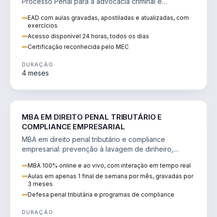
Processo Penal para a advocacia criminal e
concursos jurídicos.
EAD com aulas gravadas, apostiladas e atualizadas, com
exercícios
Acesso disponível 24 horas, todos os dias
Certificação reconhecida pelo MEC
DURAÇÃO
4 meses
DIREITO
MBA EM DIREITO PENAL TRIBUTÁRIO E
COMPLIANCE EMPRESARIAL
MBA em direito penal tributário e compliance
empresarial: prevenção à lavagem de dinheiro,
crimes tributários e auditoria.
MBA 100% online e ao vivo, com interação em tempo real
Aulas em apenas 1 final de semana por mês, gravadas por
3 meses
Defesa penal tributária e programas de compliance
DURAÇÃO