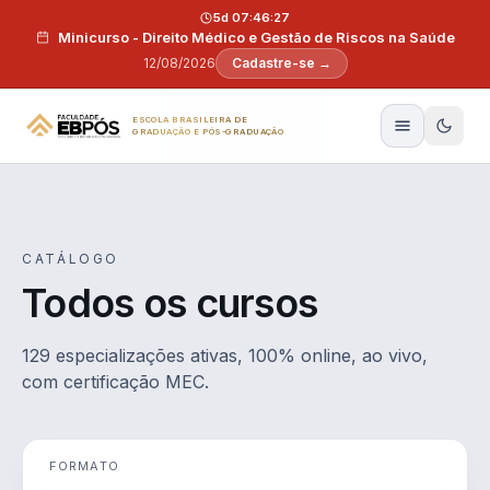
Pular para o conteúdo
5d 07:46:26
Minicurso - Direito Médico e Gestão de Riscos na Saúde
12/08/2026
Cadastre-se →
ESCOLA BRASILEIRA DE
GRADUAÇÃO E PÓS-GRADUAÇÃO
CATÁLOGO
Todos os cursos
129 especializações ativas, 100% online, ao vivo,
com certificação MEC.
FORMATO