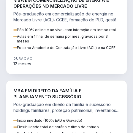
MBA EM COMERCIALIZAÇÃO DE ENERGIA E
OPERAÇÕES NO MERCADO LIVRE
Pós-graduação em comercialização de energia no
Mercado Livre (ACL): CCEE, formação de PLD, gestão
de risco e migração de clientes.
Pós 100% online e ao vivo, com interação em tempo real
Aulas em 1 final de semana por mês, gravadas por 3
meses
Foco no Ambiente de Contratação Livre (ACL) e na CCEE
DURAÇÃO
12 meses
DIREITO
MBA EM DIREITO DA FAMÍLIA E
PLANEJAMENTO SUCESSÓRIO
Pós-graduação em direito da família e sucessório:
holdings familiares, proteção patrimonial, inventários
e tributação da sucessão.
Inicio imediato (100% EAD e Gravado)
Flexibilidade total de horário e ritmo de estudo