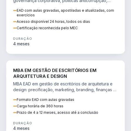
governança corporativa, políticas anticorrupção,
melhoria contínua e IA aplicada a processos.
EAD com aulas gravadas, apostiladas e atualizadas, com
exercícios
Acesso disponível 24 horas, todos os dias
Certificação reconhecida pelo MEC
DURAÇÃO
4 meses
ENGENHARIA
MBA EM GESTÃO DE ESCRITÓRIOS EM
ARQUITETURA E DESIGN
MBA EAD em gestão de escritórios de arquitetura e
design: precificação, marketing, branding, finanças e
gestão de equipes criativas.
Formato EAD com aulas gravadas
Carga horária de 360 horas
Prazo de 4 a 12 meses, acesso até a conclusão
DURAÇÃO
4 meses