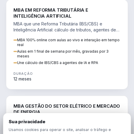
DIREITO
MBA EM REFORMA TRIBUTÁRIA E
INTELIGÊNCIA ARTIFICIAL
MBA que une Reforma Tributária (IBS/CBS) e
Inteligência Artificial: cálculo de tributos, agentes de
IA, RPA e automação da rotina fiscal.
MBA 100% online com aulas ao vivo e interação em tempo
real
Aulas em 1 final de semana por mês, gravadas por 3
meses
Une cálculo de IBS/CBS a agentes de IA e RPA
DURAÇÃO
12 meses
ENGENHARIA
MBA GESTÃO DO SETOR ELÉTRICO E MERCADO
DE ENERGIA
MBA que forma para o setor elétrico e o mercado de
Sua privacidade
energia: regulação, comercialização, geração,
Usamos cookies para operar o site, analisar o tráfego e
transmissão e revisão tarifária.