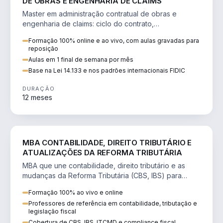
DE OBRAS E ENGENHARIA DE CLAIMS
Master em administração contratual de obras e
engenharia de claims: ciclo do contrato,
fundamentação de pleitos, delay analysis e FIDIC.
Formação 100% online e ao vivo, com aulas gravadas para
reposição
Aulas em 1 final de semana por mês
Base na Lei 14.133 e nos padrões internacionais FIDIC
DURAÇÃO
12 meses
DIREITO
MBA CONTABILIDADE, DIREITO TRIBUTÁRIO E
ATUALIZAÇÕES DA REFORMA TRIBUTÁRIA
MBA que une contabilidade, direito tributário e as
mudanças da Reforma Tributária (CBS, IBS) para
atuação estratégica no novo cenário.
Formação 100% ao vivo e online
Professores de referência em contabilidade, tributação e
legislação fiscal
Cobertura de CBS, IBS, ITCMD e compliance fiscal