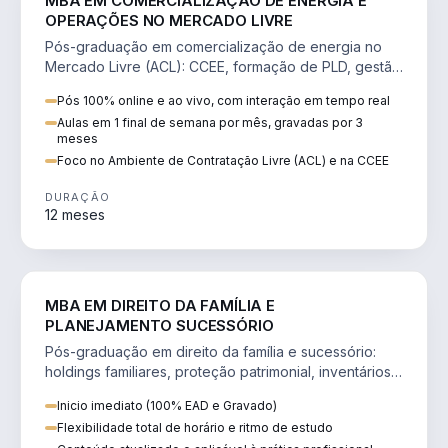
MBA EM COMERCIALIZAÇÃO DE ENERGIA E
OPERAÇÕES NO MERCADO LIVRE
Pós-graduação em comercialização de energia no
Mercado Livre (ACL): CCEE, formação de PLD, gestão
de risco e migração de clientes.
Pós 100% online e ao vivo, com interação em tempo real
Aulas em 1 final de semana por mês, gravadas por 3
meses
Foco no Ambiente de Contratação Livre (ACL) e na CCEE
DURAÇÃO
12 meses
DIREITO
MBA EM DIREITO DA FAMÍLIA E
PLANEJAMENTO SUCESSÓRIO
Pós-graduação em direito da família e sucessório:
holdings familiares, proteção patrimonial, inventários
e tributação da sucessão.
Inicio imediato (100% EAD e Gravado)
Flexibilidade total de horário e ritmo de estudo