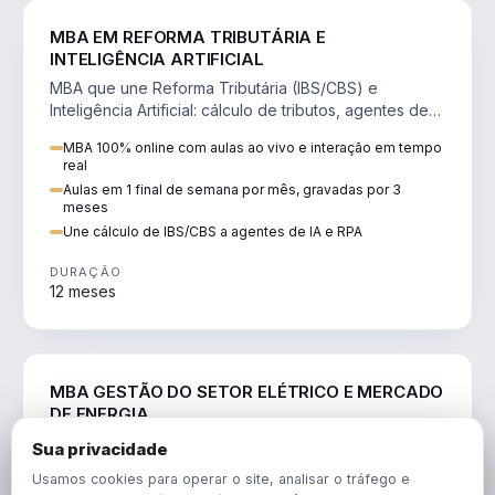
DIREITO
MBA EM REFORMA TRIBUTÁRIA E
INTELIGÊNCIA ARTIFICIAL
MBA que une Reforma Tributária (IBS/CBS) e
Inteligência Artificial: cálculo de tributos, agentes de
IA, RPA e automação da rotina fiscal.
MBA 100% online com aulas ao vivo e interação em tempo
real
Aulas em 1 final de semana por mês, gravadas por 3
meses
Une cálculo de IBS/CBS a agentes de IA e RPA
DURAÇÃO
12 meses
ENGENHARIA
MBA GESTÃO DO SETOR ELÉTRICO E MERCADO
DE ENERGIA
MBA que forma para o setor elétrico e o mercado de
Sua privacidade
energia: regulação, comercialização, geração,
Usamos cookies para operar o site, analisar o tráfego e
transmissão e revisão tarifária.