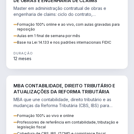
DE OBRAS E ENGENHARIA DE CLAIMS
Master em administração contratual de obras e
engenharia de claims: ciclo do contrato,
fundamentação de pleitos, delay analysis e FIDIC.
Formação 100% online e ao vivo, com aulas gravadas para
reposição
Aulas em 1 final de semana por mês
Base na Lei 14.133 e nos padrões internacionais FIDIC
DURAÇÃO
12 meses
DIREITO
MBA CONTABILIDADE, DIREITO TRIBUTÁRIO E
ATUALIZAÇÕES DA REFORMA TRIBUTÁRIA
MBA que une contabilidade, direito tributário e as
mudanças da Reforma Tributária (CBS, IBS) para
atuação estratégica no novo cenário.
Formação 100% ao vivo e online
Professores de referência em contabilidade, tributação e
legislação fiscal
Cobertura de CBS, IBS, ITCMD e compliance fiscal