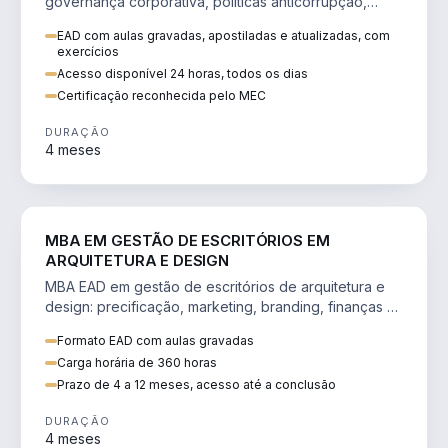
governança corporativa, políticas anticorrupção,
melhoria contínua e IA aplicada a processos.
EAD com aulas gravadas, apostiladas e atualizadas, com
exercícios
Acesso disponível 24 horas, todos os dias
Certificação reconhecida pelo MEC
DURAÇÃO
4 meses
ENGENHARIA
MBA EM GESTÃO DE ESCRITÓRIOS EM
ARQUITETURA E DESIGN
MBA EAD em gestão de escritórios de arquitetura e
design: precificação, marketing, branding, finanças e
gestão de equipes criativas.
Formato EAD com aulas gravadas
Carga horária de 360 horas
Prazo de 4 a 12 meses, acesso até a conclusão
DURAÇÃO
4 meses