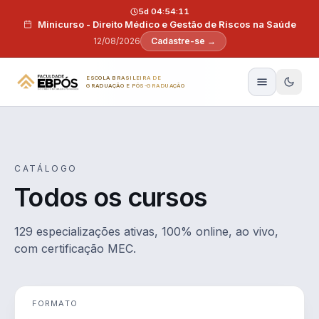
Pular para o conteúdo
5d 04:54:10
Minicurso - Direito Médico e Gestão de Riscos na Saúde
12/08/2026
Cadastre-se →
ESCOLA BRASILEIRA DE
GRADUAÇÃO E PÓS-GRADUAÇÃO
CATÁLOGO
Todos os cursos
129 especializações ativas, 100% online, ao vivo,
com certificação MEC.
FORMATO