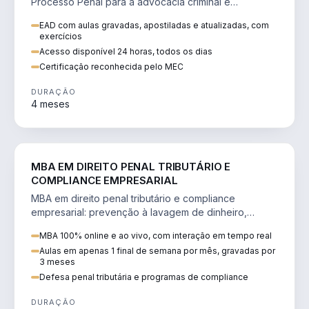
Processo Penal para a advocacia criminal e
concursos jurídicos.
EAD com aulas gravadas, apostiladas e atualizadas, com
exercícios
Acesso disponível 24 horas, todos os dias
Certificação reconhecida pelo MEC
DURAÇÃO
4 meses
DIREITO
MBA EM DIREITO PENAL TRIBUTÁRIO E
COMPLIANCE EMPRESARIAL
MBA em direito penal tributário e compliance
empresarial: prevenção à lavagem de dinheiro,
crimes tributários e auditoria.
MBA 100% online e ao vivo, com interação em tempo real
Aulas em apenas 1 final de semana por mês, gravadas por
3 meses
Defesa penal tributária e programas de compliance
DURAÇÃO