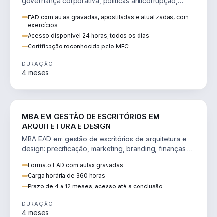
governança corporativa, políticas anticorrupção,
melhoria contínua e IA aplicada a processos.
EAD com aulas gravadas, apostiladas e atualizadas, com
exercícios
Acesso disponível 24 horas, todos os dias
Certificação reconhecida pelo MEC
DURAÇÃO
4 meses
ENGENHARIA
MBA EM GESTÃO DE ESCRITÓRIOS EM
ARQUITETURA E DESIGN
MBA EAD em gestão de escritórios de arquitetura e
design: precificação, marketing, branding, finanças e
gestão de equipes criativas.
Formato EAD com aulas gravadas
Carga horária de 360 horas
Prazo de 4 a 12 meses, acesso até a conclusão
DURAÇÃO
4 meses