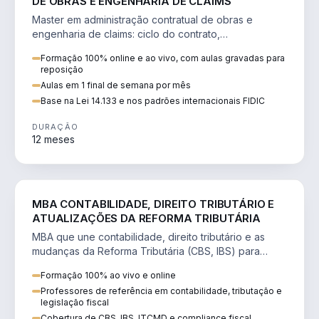
DE OBRAS E ENGENHARIA DE CLAIMS
Master em administração contratual de obras e
engenharia de claims: ciclo do contrato,
fundamentação de pleitos, delay analysis e FIDIC.
Formação 100% online e ao vivo, com aulas gravadas para
reposição
Aulas em 1 final de semana por mês
Base na Lei 14.133 e nos padrões internacionais FIDIC
DURAÇÃO
12 meses
DIREITO
MBA CONTABILIDADE, DIREITO TRIBUTÁRIO E
ATUALIZAÇÕES DA REFORMA TRIBUTÁRIA
MBA que une contabilidade, direito tributário e as
mudanças da Reforma Tributária (CBS, IBS) para
atuação estratégica no novo cenário.
Formação 100% ao vivo e online
Professores de referência em contabilidade, tributação e
legislação fiscal
Cobertura de CBS, IBS, ITCMD e compliance fiscal