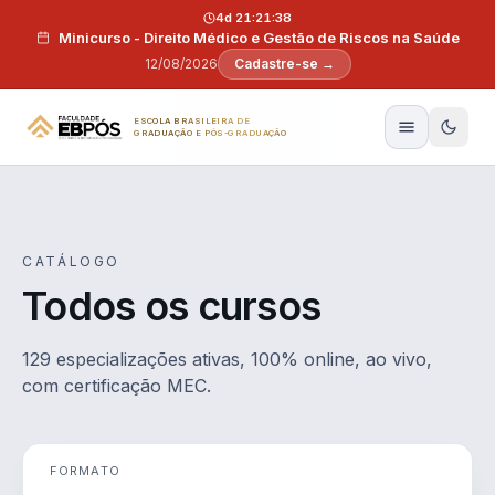
Pular para o conteúdo
4d 21:21:37
Minicurso - Direito Médico e Gestão de Riscos na Saúde
12/08/2026
Cadastre-se →
ESCOLA BRASILEIRA DE
GRADUAÇÃO E PÓS-GRADUAÇÃO
CATÁLOGO
Todos os cursos
129 especializações ativas, 100% online, ao vivo,
com certificação MEC.
FORMATO