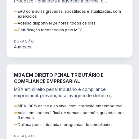
Processo Penal para a advocacia criminal e
concursos jurídicos.
EAD com aulas gravadas, apostiladas e atualizadas, com
exercícios
Acesso disponível 24 horas, todos os dias
Certificação reconhecida pelo MEC
DURAÇÃO
4 meses
DIREITO
MBA EM DIREITO PENAL TRIBUTÁRIO E
COMPLIANCE EMPRESARIAL
MBA em direito penal tributário e compliance
empresarial: prevenção à lavagem de dinheiro,
crimes tributários e auditoria.
MBA 100% online e ao vivo, com interação em tempo real
Aulas em apenas 1 final de semana por mês, gravadas por
3 meses
Defesa penal tributária e programas de compliance
DURAÇÃO