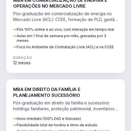
MBA EM COMERCIALIZAÇÃO DE ENERGIA E
OPERAÇÕES NO MERCADO LIVRE
Pós-graduação em comercialização de energia no
Mercado Livre (ACL): CCEE, formação de PLD, gestão
de risco e migração de clientes.
Pós 100% online e ao vivo, com interação em tempo real
Aulas em 1 final de semana por mês, gravadas por 3
meses
Foco no Ambiente de Contratação Livre (ACL) e na CCEE
DURAÇÃO
12 meses
DIREITO
MBA EM DIREITO DA FAMÍLIA E
PLANEJAMENTO SUCESSÓRIO
Pós-graduação em direito da família e sucessório:
holdings familiares, proteção patrimonial, inventários
e tributação da sucessão.
Inicio imediato (100% EAD e Gravado)
Flexibilidade total de horário e ritmo de estudo