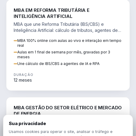
DIREITO
MBA EM REFORMA TRIBUTÁRIA E
INTELIGÊNCIA ARTIFICIAL
MBA que une Reforma Tributária (IBS/CBS) e
Inteligência Artificial: cálculo de tributos, agentes de
IA, RPA e automação da rotina fiscal.
MBA 100% online com aulas ao vivo e interação em tempo
real
Aulas em 1 final de semana por mês, gravadas por 3
meses
Une cálculo de IBS/CBS a agentes de IA e RPA
DURAÇÃO
12 meses
ENGENHARIA
MBA GESTÃO DO SETOR ELÉTRICO E MERCADO
DE ENERGIA
MBA que forma para o setor elétrico e o mercado de
Sua privacidade
energia: regulação, comercialização, geração,
Usamos cookies para operar o site, analisar o tráfego e
transmissão e revisão tarifária.