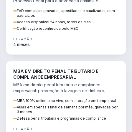
Processo Penal para a advocacia criminal e
concursos jurídicos.
EAD com aulas gravadas, apostiladas e atualizadas, com
exercícios
Acesso disponível 24 horas, todos os dias
Certificação reconhecida pelo MEC
DURAÇÃO
4 meses
DIREITO
MBA EM DIREITO PENAL TRIBUTÁRIO E
COMPLIANCE EMPRESARIAL
MBA em direito penal tributário e compliance
empresarial: prevenção à lavagem de dinheiro,
crimes tributários e auditoria.
MBA 100% online e ao vivo, com interação em tempo real
Aulas em apenas 1 final de semana por mês, gravadas por
3 meses
Defesa penal tributária e programas de compliance
DURAÇÃO