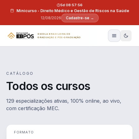
Pular para o conteúdo
5d 08:57:55
Minicurso - Direito Médico e Gestão de Riscos na Saúde
12/08/2026
Cadastre-se →
ESCOLA BRASILEIRA DE
GRADUAÇÃO E PÓS-GRADUAÇÃO
CATÁLOGO
Todos os cursos
129 especializações ativas, 100% online, ao vivo,
com certificação MEC.
FORMATO