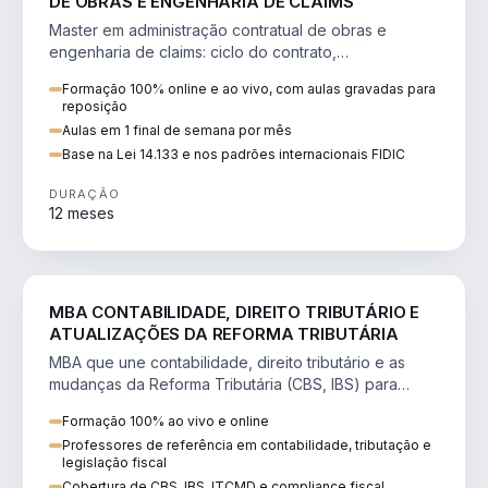
DE OBRAS E ENGENHARIA DE CLAIMS
Master em administração contratual de obras e
engenharia de claims: ciclo do contrato,
fundamentação de pleitos, delay analysis e FIDIC.
Formação 100% online e ao vivo, com aulas gravadas para
reposição
Aulas em 1 final de semana por mês
Base na Lei 14.133 e nos padrões internacionais FIDIC
DURAÇÃO
12 meses
DIREITO
MBA CONTABILIDADE, DIREITO TRIBUTÁRIO E
ATUALIZAÇÕES DA REFORMA TRIBUTÁRIA
MBA que une contabilidade, direito tributário e as
mudanças da Reforma Tributária (CBS, IBS) para
atuação estratégica no novo cenário.
Formação 100% ao vivo e online
Professores de referência em contabilidade, tributação e
legislação fiscal
Cobertura de CBS, IBS, ITCMD e compliance fiscal