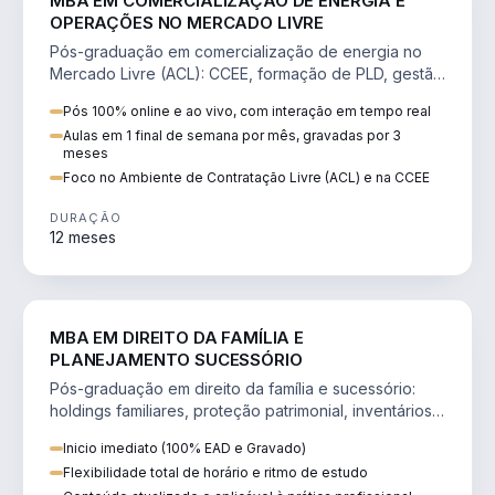
MBA EM COMERCIALIZAÇÃO DE ENERGIA E
OPERAÇÕES NO MERCADO LIVRE
Pós-graduação em comercialização de energia no
Mercado Livre (ACL): CCEE, formação de PLD, gestão
de risco e migração de clientes.
Pós 100% online e ao vivo, com interação em tempo real
Aulas em 1 final de semana por mês, gravadas por 3
meses
Foco no Ambiente de Contratação Livre (ACL) e na CCEE
DURAÇÃO
12 meses
DIREITO
MBA EM DIREITO DA FAMÍLIA E
PLANEJAMENTO SUCESSÓRIO
Pós-graduação em direito da família e sucessório:
holdings familiares, proteção patrimonial, inventários
e tributação da sucessão.
Inicio imediato (100% EAD e Gravado)
Flexibilidade total de horário e ritmo de estudo