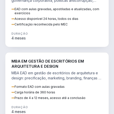
governança corporativa, políticas anticorrupção,
melhoria contínua e IA aplicada a processos.
EAD com aulas gravadas, apostiladas e atualizadas, com
exercícios
Acesso disponível 24 horas, todos os dias
Certificação reconhecida pelo MEC
DURAÇÃO
4 meses
ENGENHARIA
MBA EM GESTÃO DE ESCRITÓRIOS EM
ARQUITETURA E DESIGN
MBA EAD em gestão de escritórios de arquitetura e
design: precificação, marketing, branding, finanças e
gestão de equipes criativas.
Formato EAD com aulas gravadas
Carga horária de 360 horas
Prazo de 4 a 12 meses, acesso até a conclusão
DURAÇÃO
4 meses