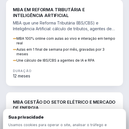
DIREITO
MBA EM REFORMA TRIBUTÁRIA E
INTELIGÊNCIA ARTIFICIAL
MBA que une Reforma Tributária (IBS/CBS) e
Inteligência Artificial: cálculo de tributos, agentes de
IA, RPA e automação da rotina fiscal.
MBA 100% online com aulas ao vivo e interação em tempo
real
Aulas em 1 final de semana por mês, gravadas por 3
meses
Une cálculo de IBS/CBS a agentes de IA e RPA
DURAÇÃO
12 meses
ENGENHARIA
MBA GESTÃO DO SETOR ELÉTRICO E MERCADO
DE ENERGIA
MBA que forma para o setor elétrico e o mercado de
Sua privacidade
energia: regulação, comercialização, geração,
Usamos cookies para operar o site, analisar o tráfego e
transmissão e revisão tarifária.