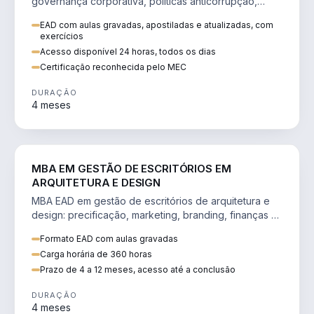
governança corporativa, políticas anticorrupção,
melhoria contínua e IA aplicada a processos.
EAD com aulas gravadas, apostiladas e atualizadas, com
exercícios
Acesso disponível 24 horas, todos os dias
Certificação reconhecida pelo MEC
DURAÇÃO
4 meses
ENGENHARIA
MBA EM GESTÃO DE ESCRITÓRIOS EM
ARQUITETURA E DESIGN
MBA EAD em gestão de escritórios de arquitetura e
design: precificação, marketing, branding, finanças e
gestão de equipes criativas.
Formato EAD com aulas gravadas
Carga horária de 360 horas
Prazo de 4 a 12 meses, acesso até a conclusão
DURAÇÃO
4 meses