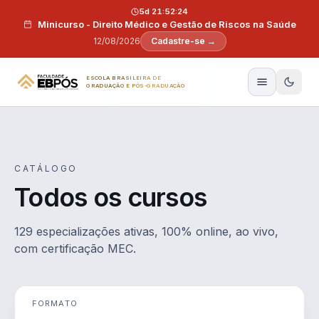
Pular para o conteúdo
5d 21:52:23
Minicurso - Direito Médico e Gestão de Riscos na Saúde
12/08/2026
Cadastre-se →
ESCOLA BRASILEIRA DE
GRADUAÇÃO E PÓS-GRADUAÇÃO
CATÁLOGO
Todos os cursos
129 especializações ativas, 100% online, ao vivo,
com certificação MEC.
FORMATO