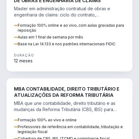
DE OBRAS E ENGENHARIA DE CLAIMS
Master em administração contratual de obras e
engenharia de claims: ciclo do contrato,
fundamentação de pleitos, delay analysis e FIDIC.
Formação 100% online e ao vivo, com aulas gravadas para
reposição
Aulas em 1 final de semana por mês
Base na Lei 14.133 e nos padrões internacionais FIDIC
DURAÇÃO
12 meses
DIREITO
MBA CONTABILIDADE, DIREITO TRIBUTÁRIO E
ATUALIZAÇÕES DA REFORMA TRIBUTÁRIA
MBA que une contabilidade, direito tributário e as
mudanças da Reforma Tributária (CBS, IBS) para
atuação estratégica no novo cenário.
Formação 100% ao vivo e online
Professores de referência em contabilidade, tributação e
legislação fiscal
Cobertura de CBS, IBS, ITCMD e compliance fiscal