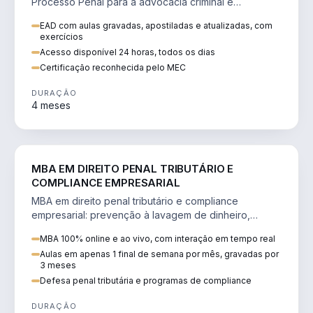
Processo Penal para a advocacia criminal e
concursos jurídicos.
EAD com aulas gravadas, apostiladas e atualizadas, com
exercícios
Acesso disponível 24 horas, todos os dias
Certificação reconhecida pelo MEC
DURAÇÃO
4 meses
DIREITO
MBA EM DIREITO PENAL TRIBUTÁRIO E
COMPLIANCE EMPRESARIAL
MBA em direito penal tributário e compliance
empresarial: prevenção à lavagem de dinheiro,
crimes tributários e auditoria.
MBA 100% online e ao vivo, com interação em tempo real
Aulas em apenas 1 final de semana por mês, gravadas por
3 meses
Defesa penal tributária e programas de compliance
DURAÇÃO