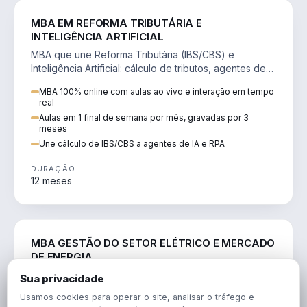
DIREITO
MBA EM REFORMA TRIBUTÁRIA E
INTELIGÊNCIA ARTIFICIAL
MBA que une Reforma Tributária (IBS/CBS) e
Inteligência Artificial: cálculo de tributos, agentes de
IA, RPA e automação da rotina fiscal.
MBA 100% online com aulas ao vivo e interação em tempo
real
Aulas em 1 final de semana por mês, gravadas por 3
meses
Une cálculo de IBS/CBS a agentes de IA e RPA
DURAÇÃO
12 meses
ENGENHARIA
MBA GESTÃO DO SETOR ELÉTRICO E MERCADO
DE ENERGIA
MBA que forma para o setor elétrico e o mercado de
Sua privacidade
energia: regulação, comercialização, geração,
Usamos cookies para operar o site, analisar o tráfego e
transmissão e revisão tarifária.