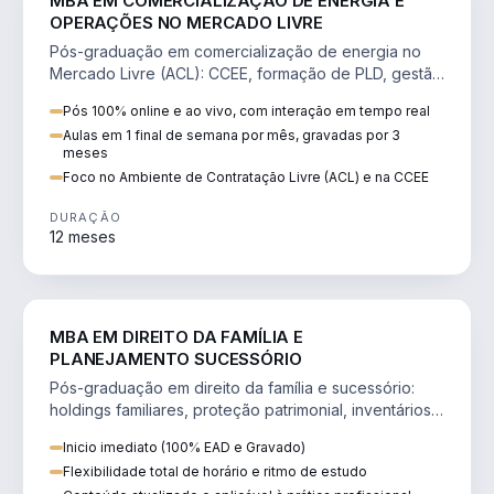
MBA EM COMERCIALIZAÇÃO DE ENERGIA E
OPERAÇÕES NO MERCADO LIVRE
Pós-graduação em comercialização de energia no
Mercado Livre (ACL): CCEE, formação de PLD, gestão
de risco e migração de clientes.
Pós 100% online e ao vivo, com interação em tempo real
Aulas em 1 final de semana por mês, gravadas por 3
meses
Foco no Ambiente de Contratação Livre (ACL) e na CCEE
DURAÇÃO
12 meses
DIREITO
MBA EM DIREITO DA FAMÍLIA E
PLANEJAMENTO SUCESSÓRIO
Pós-graduação em direito da família e sucessório:
holdings familiares, proteção patrimonial, inventários
e tributação da sucessão.
Inicio imediato (100% EAD e Gravado)
Flexibilidade total de horário e ritmo de estudo