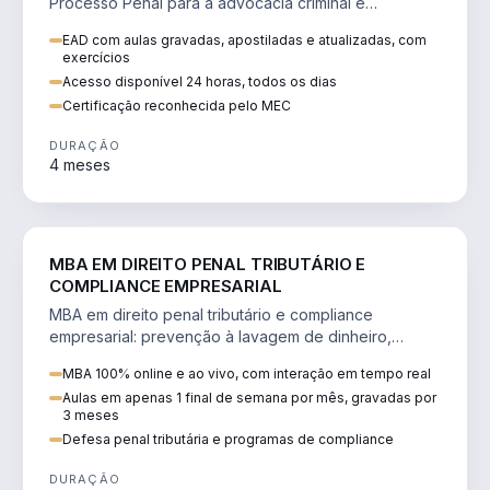
Processo Penal para a advocacia criminal e
concursos jurídicos.
EAD com aulas gravadas, apostiladas e atualizadas, com
exercícios
Acesso disponível 24 horas, todos os dias
Certificação reconhecida pelo MEC
DURAÇÃO
4 meses
DIREITO
MBA EM DIREITO PENAL TRIBUTÁRIO E
COMPLIANCE EMPRESARIAL
MBA em direito penal tributário e compliance
empresarial: prevenção à lavagem de dinheiro,
crimes tributários e auditoria.
MBA 100% online e ao vivo, com interação em tempo real
Aulas em apenas 1 final de semana por mês, gravadas por
3 meses
Defesa penal tributária e programas de compliance
DURAÇÃO