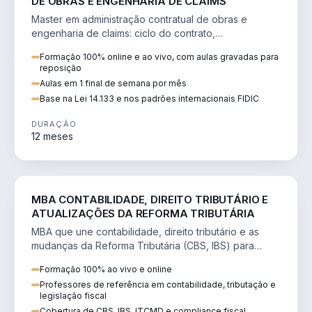
DE OBRAS E ENGENHARIA DE CLAIMS
Master em administração contratual de obras e
engenharia de claims: ciclo do contrato,
fundamentação de pleitos, delay analysis e FIDIC.
Formação 100% online e ao vivo, com aulas gravadas para
reposição
Aulas em 1 final de semana por mês
Base na Lei 14.133 e nos padrões internacionais FIDIC
DURAÇÃO
12 meses
DIREITO
MBA CONTABILIDADE, DIREITO TRIBUTÁRIO E
ATUALIZAÇÕES DA REFORMA TRIBUTÁRIA
MBA que une contabilidade, direito tributário e as
mudanças da Reforma Tributária (CBS, IBS) para
atuação estratégica no novo cenário.
Formação 100% ao vivo e online
Professores de referência em contabilidade, tributação e
legislação fiscal
Cobertura de CBS, IBS, ITCMD e compliance fiscal