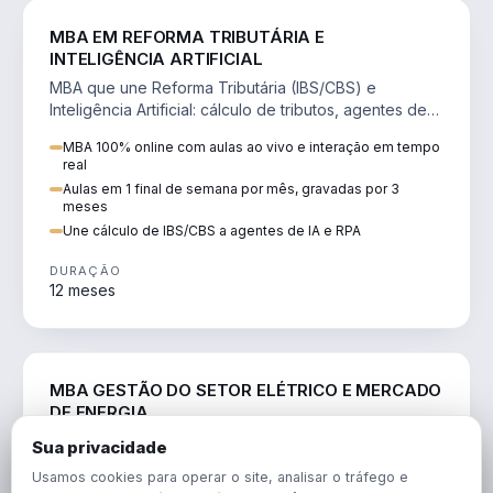
DIREITO
MBA EM REFORMA TRIBUTÁRIA E
INTELIGÊNCIA ARTIFICIAL
MBA que une Reforma Tributária (IBS/CBS) e
Inteligência Artificial: cálculo de tributos, agentes de
IA, RPA e automação da rotina fiscal.
MBA 100% online com aulas ao vivo e interação em tempo
real
Aulas em 1 final de semana por mês, gravadas por 3
meses
Une cálculo de IBS/CBS a agentes de IA e RPA
DURAÇÃO
12 meses
ENGENHARIA
MBA GESTÃO DO SETOR ELÉTRICO E MERCADO
DE ENERGIA
MBA que forma para o setor elétrico e o mercado de
Sua privacidade
energia: regulação, comercialização, geração,
Usamos cookies para operar o site, analisar o tráfego e
transmissão e revisão tarifária.