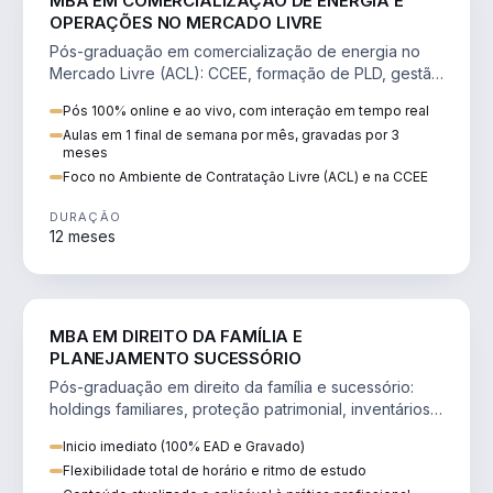
MBA EM COMERCIALIZAÇÃO DE ENERGIA E
OPERAÇÕES NO MERCADO LIVRE
Pós-graduação em comercialização de energia no
Mercado Livre (ACL): CCEE, formação de PLD, gestão
de risco e migração de clientes.
Pós 100% online e ao vivo, com interação em tempo real
Aulas em 1 final de semana por mês, gravadas por 3
meses
Foco no Ambiente de Contratação Livre (ACL) e na CCEE
DURAÇÃO
12 meses
DIREITO
MBA EM DIREITO DA FAMÍLIA E
PLANEJAMENTO SUCESSÓRIO
Pós-graduação em direito da família e sucessório:
holdings familiares, proteção patrimonial, inventários
e tributação da sucessão.
Inicio imediato (100% EAD e Gravado)
Flexibilidade total de horário e ritmo de estudo