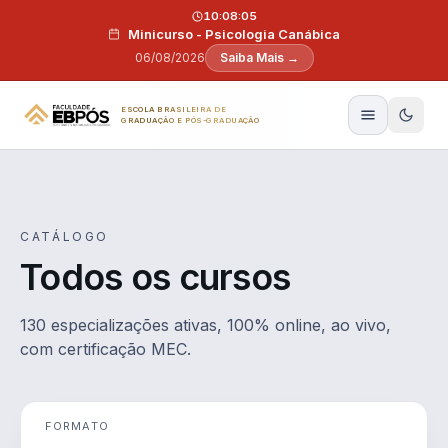
Pular para o conteúdo
10:08:04
Minicurso - Psicologia Canábica
06/08/2026
Saiba Mais →
ESCOLA BRASILEIRA DE
GRADUAÇÃO E PÓS-GRADUAÇÃO
CATÁLOGO
Todos os cursos
130 especializações ativas, 100% online, ao vivo,
com certificação MEC.
FORMATO