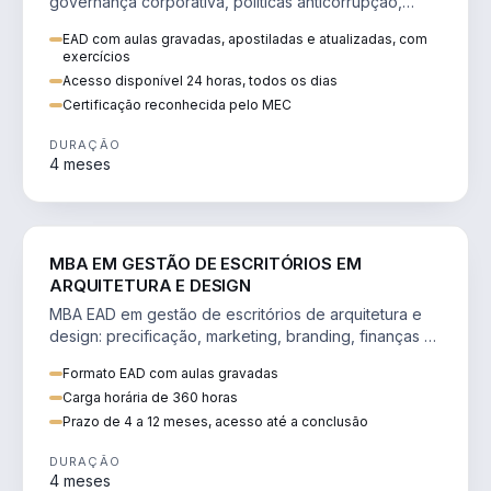
governança corporativa, políticas anticorrupção,
melhoria contínua e IA aplicada a processos.
EAD com aulas gravadas, apostiladas e atualizadas, com
exercícios
Acesso disponível 24 horas, todos os dias
Certificação reconhecida pelo MEC
DURAÇÃO
4 meses
ENGENHARIA
MBA EM GESTÃO DE ESCRITÓRIOS EM
ARQUITETURA E DESIGN
MBA EAD em gestão de escritórios de arquitetura e
design: precificação, marketing, branding, finanças e
gestão de equipes criativas.
Formato EAD com aulas gravadas
Carga horária de 360 horas
Prazo de 4 a 12 meses, acesso até a conclusão
DURAÇÃO
4 meses