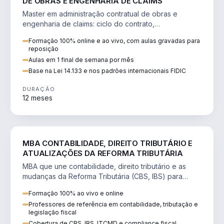
DE OBRAS E ENGENHARIA DE CLAIMS
Master em administração contratual de obras e
engenharia de claims: ciclo do contrato,
fundamentação de pleitos, delay analysis e FIDIC.
Formação 100% online e ao vivo, com aulas gravadas para
reposição
Aulas em 1 final de semana por mês
Base na Lei 14.133 e nos padrões internacionais FIDIC
DURAÇÃO
12 meses
DIREITO
MBA CONTABILIDADE, DIREITO TRIBUTÁRIO E
ATUALIZAÇÕES DA REFORMA TRIBUTÁRIA
MBA que une contabilidade, direito tributário e as
mudanças da Reforma Tributária (CBS, IBS) para
atuação estratégica no novo cenário.
Formação 100% ao vivo e online
Professores de referência em contabilidade, tributação e
legislação fiscal
Cobertura de CBS, IBS, ITCMD e compliance fiscal