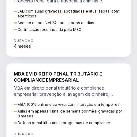
Processo Penal para a advocacia criminal e
concursos jurídicos.
EAD com aulas gravadas, apostiladas e atualizadas, com
exercícios
Acesso disponível 24 horas, todos os dias
Certificação reconhecida pelo MEC
DURAÇÃO
4 meses
DIREITO
MBA EM DIREITO PENAL TRIBUTÁRIO E
COMPLIANCE EMPRESARIAL
MBA em direito penal tributário e compliance
empresarial: prevenção à lavagem de dinheiro,
crimes tributários e auditoria.
MBA 100% online e ao vivo, com interação em tempo real
Aulas em apenas 1 final de semana por mês, gravadas por
3 meses
Defesa penal tributária e programas de compliance
DURAÇÃO