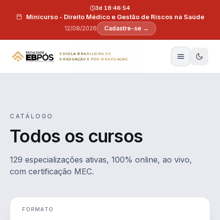
Pular para o conteúdo
3d 18:46:53
Minicurso - Direito Médico e Gestão de Riscos na Saúde
12/08/2026
Cadastre-se →
ESCOLA BRASILEIRA DE
GRADUAÇÃO E PÓS-GRADUAÇÃO
CATÁLOGO
Todos os cursos
129 especializações ativas, 100% online, ao vivo,
com certificação MEC.
FORMATO