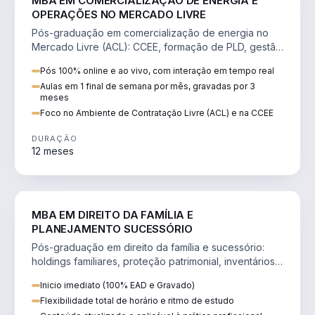
MBA EM COMERCIALIZAÇÃO DE ENERGIA E
OPERAÇÕES NO MERCADO LIVRE
Pós-graduação em comercialização de energia no
Mercado Livre (ACL): CCEE, formação de PLD, gestão
de risco e migração de clientes.
Pós 100% online e ao vivo, com interação em tempo real
Aulas em 1 final de semana por mês, gravadas por 3
meses
Foco no Ambiente de Contratação Livre (ACL) e na CCEE
DURAÇÃO
12 meses
DIREITO
MBA EM DIREITO DA FAMÍLIA E
PLANEJAMENTO SUCESSÓRIO
Pós-graduação em direito da família e sucessório:
holdings familiares, proteção patrimonial, inventários
e tributação da sucessão.
Inicio imediato (100% EAD e Gravado)
Flexibilidade total de horário e ritmo de estudo