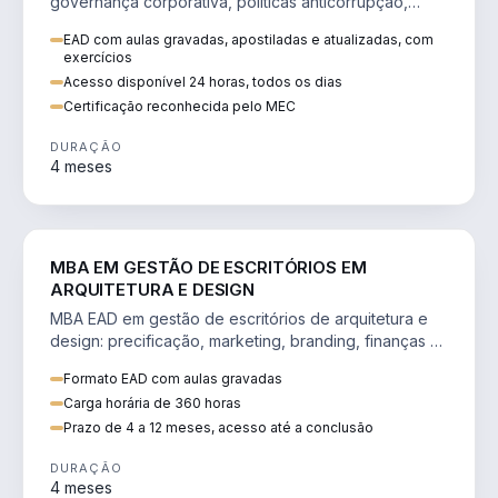
governança corporativa, políticas anticorrupção,
melhoria contínua e IA aplicada a processos.
EAD com aulas gravadas, apostiladas e atualizadas, com
exercícios
Acesso disponível 24 horas, todos os dias
Certificação reconhecida pelo MEC
DURAÇÃO
4 meses
ENGENHARIA
MBA EM GESTÃO DE ESCRITÓRIOS EM
ARQUITETURA E DESIGN
MBA EAD em gestão de escritórios de arquitetura e
design: precificação, marketing, branding, finanças e
gestão de equipes criativas.
Formato EAD com aulas gravadas
Carga horária de 360 horas
Prazo de 4 a 12 meses, acesso até a conclusão
DURAÇÃO
4 meses