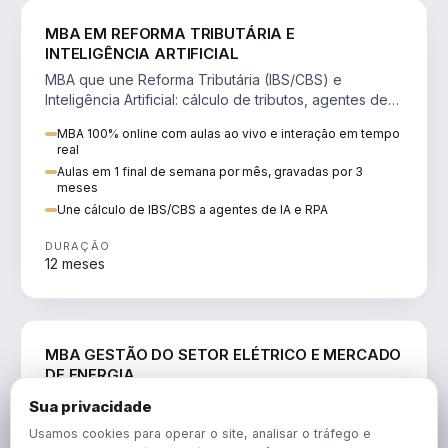
DIREITO
MBA EM REFORMA TRIBUTÁRIA E
INTELIGÊNCIA ARTIFICIAL
MBA que une Reforma Tributária (IBS/CBS) e
Inteligência Artificial: cálculo de tributos, agentes de
IA, RPA e automação da rotina fiscal.
MBA 100% online com aulas ao vivo e interação em tempo
real
Aulas em 1 final de semana por mês, gravadas por 3
meses
Une cálculo de IBS/CBS a agentes de IA e RPA
DURAÇÃO
12 meses
ENGENHARIA
MBA GESTÃO DO SETOR ELÉTRICO E MERCADO
DE ENERGIA
MBA que forma para o setor elétrico e o mercado de
Sua privacidade
energia: regulação, comercialização, geração,
Usamos cookies para operar o site, analisar o tráfego e
transmissão e revisão tarifária.