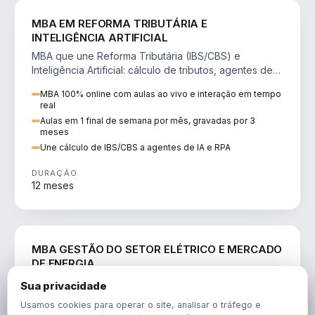
DIREITO
MBA EM REFORMA TRIBUTÁRIA E
INTELIGÊNCIA ARTIFICIAL
MBA que une Reforma Tributária (IBS/CBS) e
Inteligência Artificial: cálculo de tributos, agentes de
IA, RPA e automação da rotina fiscal.
MBA 100% online com aulas ao vivo e interação em tempo
real
Aulas em 1 final de semana por mês, gravadas por 3
meses
Une cálculo de IBS/CBS a agentes de IA e RPA
DURAÇÃO
12 meses
ENGENHARIA
MBA GESTÃO DO SETOR ELÉTRICO E MERCADO
DE ENERGIA
MBA que forma para o setor elétrico e o mercado de
Sua privacidade
energia: regulação, comercialização, geração,
Usamos cookies para operar o site, analisar o tráfego e
transmissão e revisão tarifária.