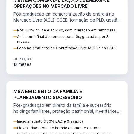
MBA EM COMERCIALIZAÇÃO DE ENERGIA E
OPERAÇÕES NO MERCADO LIVRE
Pós-graduação em comercialização de energia no
Mercado Livre (ACL): CCEE, formação de PLD, gestão
de risco e migração de clientes.
Pós 100% online e ao vivo, com interação em tempo real
Aulas em 1 final de semana por mês, gravadas por 3
meses
Foco no Ambiente de Contratação Livre (ACL) e na CCEE
DURAÇÃO
12 meses
DIREITO
MBA EM DIREITO DA FAMÍLIA E
PLANEJAMENTO SUCESSÓRIO
Pós-graduação em direito da família e sucessório:
holdings familiares, proteção patrimonial, inventários
e tributação da sucessão.
Inicio imediato (100% EAD e Gravado)
Flexibilidade total de horário e ritmo de estudo