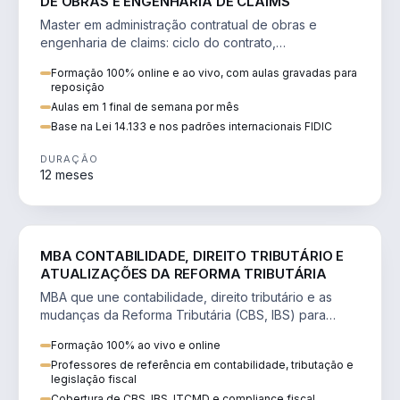
DE OBRAS E ENGENHARIA DE CLAIMS
Master em administração contratual de obras e
engenharia de claims: ciclo do contrato,
fundamentação de pleitos, delay analysis e FIDIC.
Formação 100% online e ao vivo, com aulas gravadas para
reposição
Aulas em 1 final de semana por mês
Base na Lei 14.133 e nos padrões internacionais FIDIC
DURAÇÃO
12 meses
DIREITO
MBA CONTABILIDADE, DIREITO TRIBUTÁRIO E
ATUALIZAÇÕES DA REFORMA TRIBUTÁRIA
MBA que une contabilidade, direito tributário e as
mudanças da Reforma Tributária (CBS, IBS) para
atuação estratégica no novo cenário.
Formação 100% ao vivo e online
Professores de referência em contabilidade, tributação e
legislação fiscal
Cobertura de CBS, IBS, ITCMD e compliance fiscal