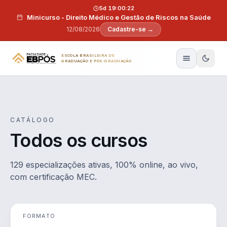
Pular para o conteúdo
5d 19:00:21
Minicurso - Direito Médico e Gestão de Riscos na Saúde
12/08/2026
Cadastre-se →
ESCOLA BRASILEIRA DE
GRADUAÇÃO E PÓS-GRADUAÇÃO
CATÁLOGO
Todos os cursos
129 especializações ativas, 100% online, ao vivo,
com certificação MEC.
FORMATO