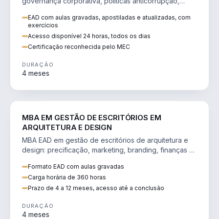
governança corporativa, políticas anticorrupção,
melhoria contínua e IA aplicada a processos.
EAD com aulas gravadas, apostiladas e atualizadas, com
exercícios
Acesso disponível 24 horas, todos os dias
Certificação reconhecida pelo MEC
DURAÇÃO
4 meses
ENGENHARIA
MBA EM GESTÃO DE ESCRITÓRIOS EM
ARQUITETURA E DESIGN
MBA EAD em gestão de escritórios de arquitetura e
design: precificação, marketing, branding, finanças e
gestão de equipes criativas.
Formato EAD com aulas gravadas
Carga horária de 360 horas
Prazo de 4 a 12 meses, acesso até a conclusão
DURAÇÃO
4 meses