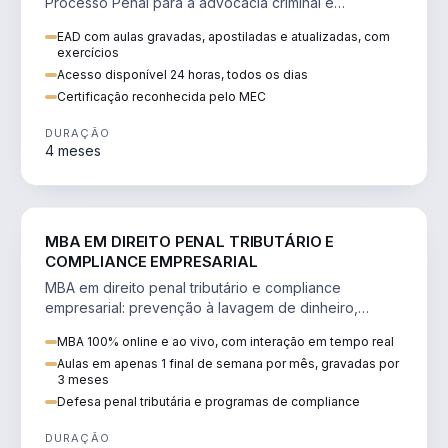
Processo Penal para a advocacia criminal e
concursos jurídicos.
EAD com aulas gravadas, apostiladas e atualizadas, com
exercícios
Acesso disponível 24 horas, todos os dias
Certificação reconhecida pelo MEC
DURAÇÃO
4 meses
DIREITO
MBA EM DIREITO PENAL TRIBUTÁRIO E
COMPLIANCE EMPRESARIAL
MBA em direito penal tributário e compliance
empresarial: prevenção à lavagem de dinheiro,
crimes tributários e auditoria.
MBA 100% online e ao vivo, com interação em tempo real
Aulas em apenas 1 final de semana por mês, gravadas por
3 meses
Defesa penal tributária e programas de compliance
DURAÇÃO