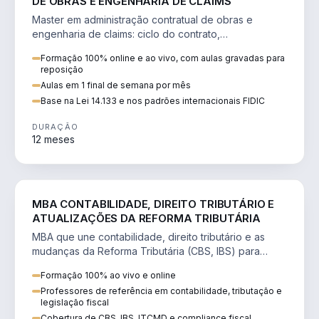
DE OBRAS E ENGENHARIA DE CLAIMS
Master em administração contratual de obras e
engenharia de claims: ciclo do contrato,
fundamentação de pleitos, delay analysis e FIDIC.
Formação 100% online e ao vivo, com aulas gravadas para
reposição
Aulas em 1 final de semana por mês
Base na Lei 14.133 e nos padrões internacionais FIDIC
DURAÇÃO
12 meses
DIREITO
MBA CONTABILIDADE, DIREITO TRIBUTÁRIO E
ATUALIZAÇÕES DA REFORMA TRIBUTÁRIA
MBA que une contabilidade, direito tributário e as
mudanças da Reforma Tributária (CBS, IBS) para
atuação estratégica no novo cenário.
Formação 100% ao vivo e online
Professores de referência em contabilidade, tributação e
legislação fiscal
Cobertura de CBS, IBS, ITCMD e compliance fiscal