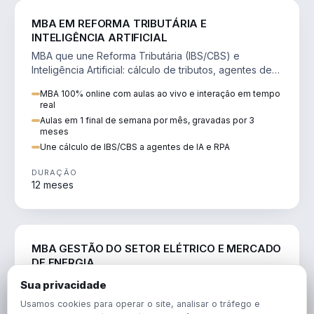
DIREITO
MBA EM REFORMA TRIBUTÁRIA E
INTELIGÊNCIA ARTIFICIAL
MBA que une Reforma Tributária (IBS/CBS) e
Inteligência Artificial: cálculo de tributos, agentes de
IA, RPA e automação da rotina fiscal.
MBA 100% online com aulas ao vivo e interação em tempo
real
Aulas em 1 final de semana por mês, gravadas por 3
meses
Une cálculo de IBS/CBS a agentes de IA e RPA
DURAÇÃO
12 meses
ENGENHARIA
MBA GESTÃO DO SETOR ELÉTRICO E MERCADO
DE ENERGIA
MBA que forma para o setor elétrico e o mercado de
Sua privacidade
energia: regulação, comercialização, geração,
Usamos cookies para operar o site, analisar o tráfego e
transmissão e revisão tarifária.