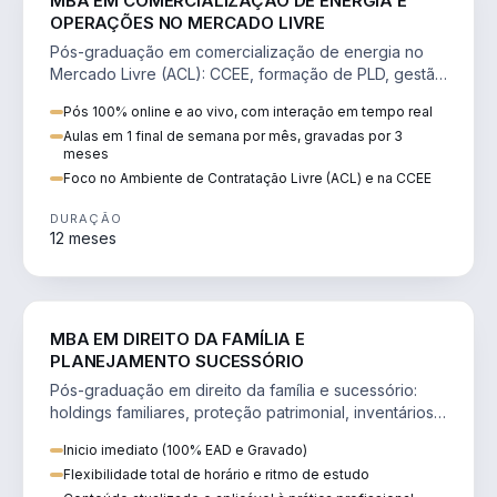
MBA EM COMERCIALIZAÇÃO DE ENERGIA E
OPERAÇÕES NO MERCADO LIVRE
Pós-graduação em comercialização de energia no
Mercado Livre (ACL): CCEE, formação de PLD, gestão
de risco e migração de clientes.
Pós 100% online e ao vivo, com interação em tempo real
Aulas em 1 final de semana por mês, gravadas por 3
meses
Foco no Ambiente de Contratação Livre (ACL) e na CCEE
DURAÇÃO
12 meses
DIREITO
MBA EM DIREITO DA FAMÍLIA E
PLANEJAMENTO SUCESSÓRIO
Pós-graduação em direito da família e sucessório:
holdings familiares, proteção patrimonial, inventários
e tributação da sucessão.
Inicio imediato (100% EAD e Gravado)
Flexibilidade total de horário e ritmo de estudo