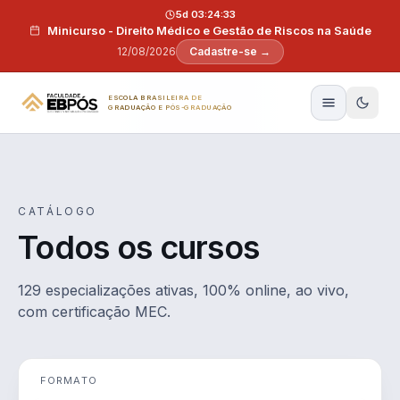
Pular para o conteúdo
5d 03:24:32
Minicurso - Direito Médico e Gestão de Riscos na Saúde
12/08/2026
Cadastre-se →
ESCOLA BRASILEIRA DE
GRADUAÇÃO E PÓS-GRADUAÇÃO
CATÁLOGO
Todos os cursos
129 especializações ativas, 100% online, ao vivo,
com certificação MEC.
FORMATO