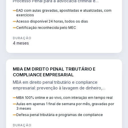
Processo Penal para a advocacia criminal e
concursos jurídicos.
EAD com aulas gravadas, apostiladas e atualizadas, com
exercícios
Acesso disponível 24 horas, todos os dias
Certificação reconhecida pelo MEC
DURAÇÃO
4 meses
DIREITO
MBA EM DIREITO PENAL TRIBUTÁRIO E
COMPLIANCE EMPRESARIAL
MBA em direito penal tributário e compliance
empresarial: prevenção à lavagem de dinheiro,
crimes tributários e auditoria.
MBA 100% online e ao vivo, com interação em tempo real
Aulas em apenas 1 final de semana por mês, gravadas por
3 meses
Defesa penal tributária e programas de compliance
DURAÇÃO