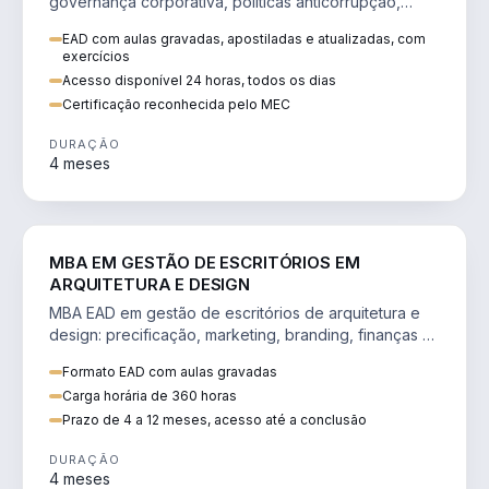
governança corporativa, políticas anticorrupção,
melhoria contínua e IA aplicada a processos.
EAD com aulas gravadas, apostiladas e atualizadas, com
exercícios
Acesso disponível 24 horas, todos os dias
Certificação reconhecida pelo MEC
DURAÇÃO
4 meses
ENGENHARIA
MBA EM GESTÃO DE ESCRITÓRIOS EM
ARQUITETURA E DESIGN
MBA EAD em gestão de escritórios de arquitetura e
design: precificação, marketing, branding, finanças e
gestão de equipes criativas.
Formato EAD com aulas gravadas
Carga horária de 360 horas
Prazo de 4 a 12 meses, acesso até a conclusão
DURAÇÃO
4 meses