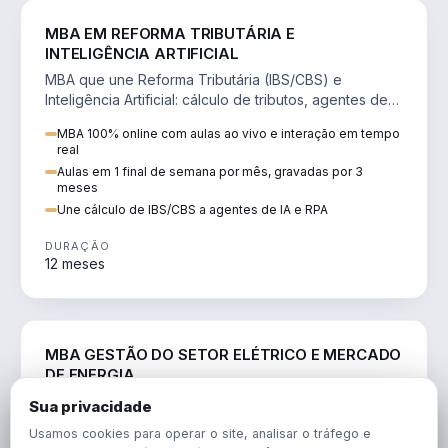
DIREITO
MBA EM REFORMA TRIBUTÁRIA E
INTELIGÊNCIA ARTIFICIAL
MBA que une Reforma Tributária (IBS/CBS) e
Inteligência Artificial: cálculo de tributos, agentes de
IA, RPA e automação da rotina fiscal.
MBA 100% online com aulas ao vivo e interação em tempo
real
Aulas em 1 final de semana por mês, gravadas por 3
meses
Une cálculo de IBS/CBS a agentes de IA e RPA
DURAÇÃO
12 meses
ENGENHARIA
MBA GESTÃO DO SETOR ELÉTRICO E MERCADO
DE ENERGIA
MBA que forma para o setor elétrico e o mercado de
Sua privacidade
energia: regulação, comercialização, geração,
Usamos cookies para operar o site, analisar o tráfego e
transmissão e revisão tarifária.