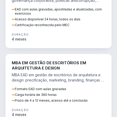
governança corporativa, políticas anticorrupção,
melhoria contínua e IA aplicada a processos.
EAD com aulas gravadas, apostiladas e atualizadas, com
exercícios
Acesso disponível 24 horas, todos os dias
Certificação reconhecida pelo MEC
DURAÇÃO
4 meses
ENGENHARIA
MBA EM GESTÃO DE ESCRITÓRIOS EM
ARQUITETURA E DESIGN
MBA EAD em gestão de escritórios de arquitetura e
design: precificação, marketing, branding, finanças e
gestão de equipes criativas.
Formato EAD com aulas gravadas
Carga horária de 360 horas
Prazo de 4 a 12 meses, acesso até a conclusão
DURAÇÃO
4 meses