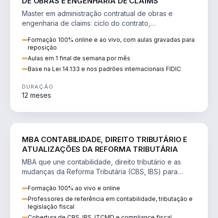
DE OBRAS E ENGENHARIA DE CLAIMS
Master em administração contratual de obras e
engenharia de claims: ciclo do contrato,
fundamentação de pleitos, delay analysis e FIDIC.
Formação 100% online e ao vivo, com aulas gravadas para
reposição
Aulas em 1 final de semana por mês
Base na Lei 14.133 e nos padrões internacionais FIDIC
DURAÇÃO
12 meses
DIREITO
MBA CONTABILIDADE, DIREITO TRIBUTÁRIO E
ATUALIZAÇÕES DA REFORMA TRIBUTÁRIA
MBA que une contabilidade, direito tributário e as
mudanças da Reforma Tributária (CBS, IBS) para
atuação estratégica no novo cenário.
Formação 100% ao vivo e online
Professores de referência em contabilidade, tributação e
legislação fiscal
Cobertura de CBS, IBS, ITCMD e compliance fiscal