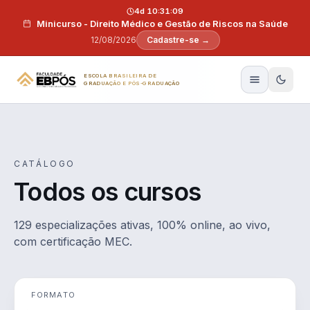
Pular para o conteúdo
4d 10:31:08
Minicurso - Direito Médico e Gestão de Riscos na Saúde
12/08/2026
Cadastre-se →
ESCOLA BRASILEIRA DE
GRADUAÇÃO E PÓS-GRADUAÇÃO
CATÁLOGO
Todos os cursos
129 especializações ativas, 100% online, ao vivo,
com certificação MEC.
FORMATO