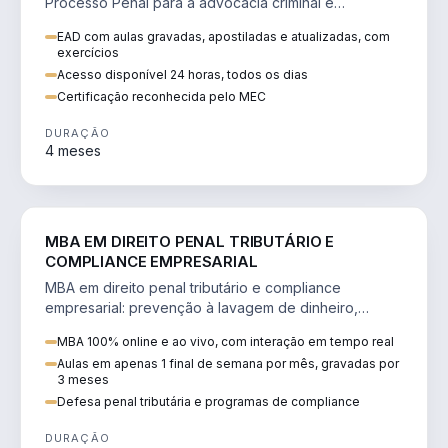
Processo Penal para a advocacia criminal e
concursos jurídicos.
EAD com aulas gravadas, apostiladas e atualizadas, com
exercícios
Acesso disponível 24 horas, todos os dias
Certificação reconhecida pelo MEC
DURAÇÃO
4 meses
DIREITO
MBA EM DIREITO PENAL TRIBUTÁRIO E
COMPLIANCE EMPRESARIAL
MBA em direito penal tributário e compliance
empresarial: prevenção à lavagem de dinheiro,
crimes tributários e auditoria.
MBA 100% online e ao vivo, com interação em tempo real
Aulas em apenas 1 final de semana por mês, gravadas por
3 meses
Defesa penal tributária e programas de compliance
DURAÇÃO