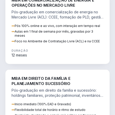
MBA EM COMERCIALIZAÇÃO DE ENERGIA E
OPERAÇÕES NO MERCADO LIVRE
Pós-graduação em comercialização de energia no
Mercado Livre (ACL): CCEE, formação de PLD, gestão
de risco e migração de clientes.
Pós 100% online e ao vivo, com interação em tempo real
Aulas em 1 final de semana por mês, gravadas por 3
meses
Foco no Ambiente de Contratação Livre (ACL) e na CCEE
DURAÇÃO
12 meses
DIREITO
MBA EM DIREITO DA FAMÍLIA E
PLANEJAMENTO SUCESSÓRIO
Pós-graduação em direito da família e sucessório:
holdings familiares, proteção patrimonial, inventários
e tributação da sucessão.
Inicio imediato (100% EAD e Gravado)
Flexibilidade total de horário e ritmo de estudo