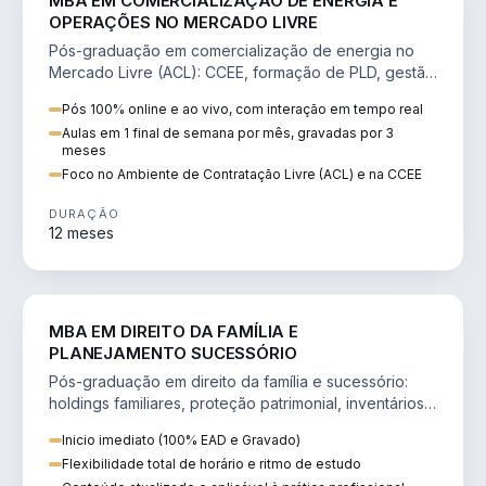
MBA EM COMERCIALIZAÇÃO DE ENERGIA E
OPERAÇÕES NO MERCADO LIVRE
Pós-graduação em comercialização de energia no
Mercado Livre (ACL): CCEE, formação de PLD, gestão
de risco e migração de clientes.
Pós 100% online e ao vivo, com interação em tempo real
Aulas em 1 final de semana por mês, gravadas por 3
meses
Foco no Ambiente de Contratação Livre (ACL) e na CCEE
DURAÇÃO
12 meses
DIREITO
MBA EM DIREITO DA FAMÍLIA E
PLANEJAMENTO SUCESSÓRIO
Pós-graduação em direito da família e sucessório:
holdings familiares, proteção patrimonial, inventários
e tributação da sucessão.
Inicio imediato (100% EAD e Gravado)
Flexibilidade total de horário e ritmo de estudo