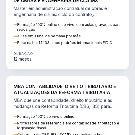
DE OBRAS E ENGENHARIA DE CLAIMS
Master em administração contratual de obras e
engenharia de claims: ciclo do contrato,
fundamentação de pleitos, delay analysis e FIDIC.
Formação 100% online e ao vivo, com aulas gravadas para
reposição
Aulas em 1 final de semana por mês
Base na Lei 14.133 e nos padrões internacionais FIDIC
DURAÇÃO
12 meses
DIREITO
MBA CONTABILIDADE, DIREITO TRIBUTÁRIO E
ATUALIZAÇÕES DA REFORMA TRIBUTÁRIA
MBA que une contabilidade, direito tributário e as
mudanças da Reforma Tributária (CBS, IBS) para
atuação estratégica no novo cenário.
Formação 100% ao vivo e online
Professores de referência em contabilidade, tributação e
legislação fiscal
Cobertura de CBS, IBS, ITCMD e compliance fiscal