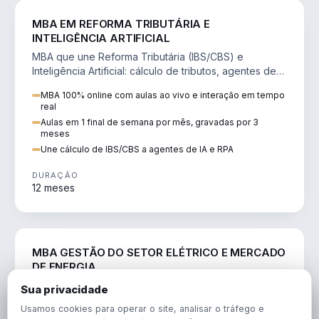
DIREITO
MBA EM REFORMA TRIBUTÁRIA E
INTELIGÊNCIA ARTIFICIAL
MBA que une Reforma Tributária (IBS/CBS) e
Inteligência Artificial: cálculo de tributos, agentes de
IA, RPA e automação da rotina fiscal.
MBA 100% online com aulas ao vivo e interação em tempo
real
Aulas em 1 final de semana por mês, gravadas por 3
meses
Une cálculo de IBS/CBS a agentes de IA e RPA
DURAÇÃO
12 meses
ENGENHARIA
MBA GESTÃO DO SETOR ELÉTRICO E MERCADO
DE ENERGIA
MBA que forma para o setor elétrico e o mercado de
Sua privacidade
energia: regulação, comercialização, geração,
Usamos cookies para operar o site, analisar o tráfego e
transmissão e revisão tarifária.