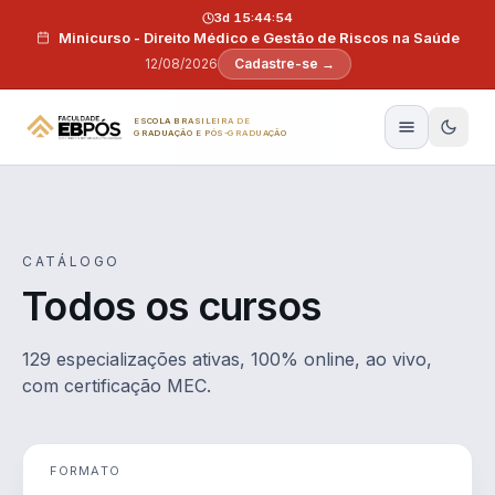
Pular para o conteúdo
3d 15:44:53
Minicurso - Direito Médico e Gestão de Riscos na Saúde
12/08/2026
Cadastre-se →
ESCOLA BRASILEIRA DE
GRADUAÇÃO E PÓS-GRADUAÇÃO
CATÁLOGO
Todos os cursos
129 especializações ativas, 100% online, ao vivo,
com certificação MEC.
FORMATO