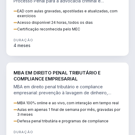
Processo Penal para a advocacia criminal e
concursos jurídicos.
EAD com aulas gravadas, apostiladas e atualizadas, com
exercícios
Acesso disponível 24 horas, todos os dias
Certificação reconhecida pelo MEC
DURAÇÃO
4 meses
DIREITO
MBA EM DIREITO PENAL TRIBUTÁRIO E
COMPLIANCE EMPRESARIAL
MBA em direito penal tributário e compliance
empresarial: prevenção à lavagem de dinheiro,
crimes tributários e auditoria.
MBA 100% online e ao vivo, com interação em tempo real
Aulas em apenas 1 final de semana por mês, gravadas por
3 meses
Defesa penal tributária e programas de compliance
DURAÇÃO