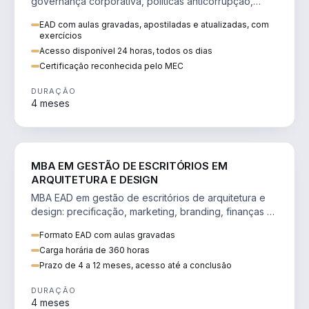
governança corporativa, políticas anticorrupção,
melhoria contínua e IA aplicada a processos.
EAD com aulas gravadas, apostiladas e atualizadas, com
exercícios
Acesso disponível 24 horas, todos os dias
Certificação reconhecida pelo MEC
DURAÇÃO
4 meses
ENGENHARIA
MBA EM GESTÃO DE ESCRITÓRIOS EM
ARQUITETURA E DESIGN
MBA EAD em gestão de escritórios de arquitetura e
design: precificação, marketing, branding, finanças e
gestão de equipes criativas.
Formato EAD com aulas gravadas
Carga horária de 360 horas
Prazo de 4 a 12 meses, acesso até a conclusão
DURAÇÃO
4 meses