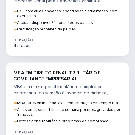
Processo Penal para a advocacia criminal e
concursos jurídicos.
EAD com aulas gravadas, apostiladas e atualizadas, com
exercícios
Acesso disponível 24 horas, todos os dias
Certificação reconhecida pelo MEC
DURAÇÃO
4 meses
DIREITO
MBA EM DIREITO PENAL TRIBUTÁRIO E
COMPLIANCE EMPRESARIAL
MBA em direito penal tributário e compliance
empresarial: prevenção à lavagem de dinheiro,
crimes tributários e auditoria.
MBA 100% online e ao vivo, com interação em tempo real
Aulas em apenas 1 final de semana por mês, gravadas por
3 meses
Defesa penal tributária e programas de compliance
DURAÇÃO