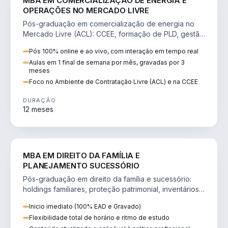
MBA EM COMERCIALIZAÇÃO DE ENERGIA E
OPERAÇÕES NO MERCADO LIVRE
Pós-graduação em comercialização de energia no
Mercado Livre (ACL): CCEE, formação de PLD, gestão
de risco e migração de clientes.
Pós 100% online e ao vivo, com interação em tempo real
Aulas em 1 final de semana por mês, gravadas por 3
meses
Foco no Ambiente de Contratação Livre (ACL) e na CCEE
DURAÇÃO
12 meses
DIREITO
MBA EM DIREITO DA FAMÍLIA E
PLANEJAMENTO SUCESSÓRIO
Pós-graduação em direito da família e sucessório:
holdings familiares, proteção patrimonial, inventários
e tributação da sucessão.
Inicio imediato (100% EAD e Gravado)
Flexibilidade total de horário e ritmo de estudo