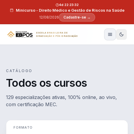
Pular para o conteúdo
4d 22:23:31
Minicurso - Direito Médico e Gestão de Riscos na Saúde
12/08/2026
Cadastre-se →
ESCOLA BRASILEIRA DE
GRADUAÇÃO E PÓS-GRADUAÇÃO
CATÁLOGO
Todos os cursos
129 especializações ativas, 100% online, ao vivo,
com certificação MEC.
FORMATO