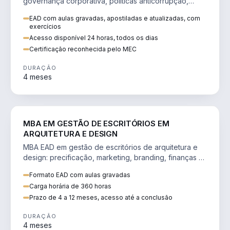
governança corporativa, políticas anticorrupção,
melhoria contínua e IA aplicada a processos.
EAD com aulas gravadas, apostiladas e atualizadas, com
exercícios
Acesso disponível 24 horas, todos os dias
Certificação reconhecida pelo MEC
DURAÇÃO
4 meses
ENGENHARIA
MBA EM GESTÃO DE ESCRITÓRIOS EM
ARQUITETURA E DESIGN
MBA EAD em gestão de escritórios de arquitetura e
design: precificação, marketing, branding, finanças e
gestão de equipes criativas.
Formato EAD com aulas gravadas
Carga horária de 360 horas
Prazo de 4 a 12 meses, acesso até a conclusão
DURAÇÃO
4 meses