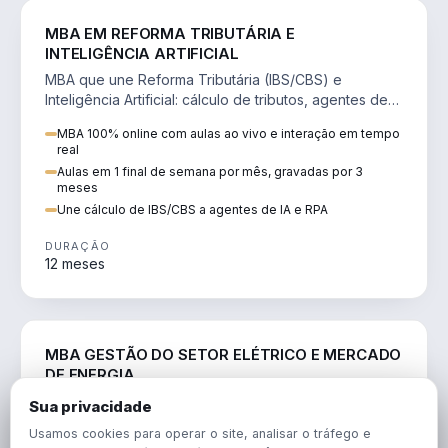
DIREITO
MBA EM REFORMA TRIBUTÁRIA E
INTELIGÊNCIA ARTIFICIAL
MBA que une Reforma Tributária (IBS/CBS) e
Inteligência Artificial: cálculo de tributos, agentes de
IA, RPA e automação da rotina fiscal.
MBA 100% online com aulas ao vivo e interação em tempo
real
Aulas em 1 final de semana por mês, gravadas por 3
meses
Une cálculo de IBS/CBS a agentes de IA e RPA
DURAÇÃO
12 meses
ENGENHARIA
MBA GESTÃO DO SETOR ELÉTRICO E MERCADO
DE ENERGIA
MBA que forma para o setor elétrico e o mercado de
Sua privacidade
energia: regulação, comercialização, geração,
Usamos cookies para operar o site, analisar o tráfego e
transmissão e revisão tarifária.