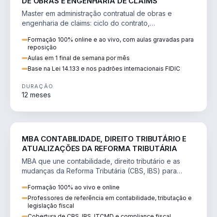
DE OBRAS E ENGENHARIA DE CLAIMS
Master em administração contratual de obras e
engenharia de claims: ciclo do contrato,
fundamentação de pleitos, delay analysis e FIDIC.
Formação 100% online e ao vivo, com aulas gravadas para
reposição
Aulas em 1 final de semana por mês
Base na Lei 14.133 e nos padrões internacionais FIDIC
DURAÇÃO
12 meses
DIREITO
MBA CONTABILIDADE, DIREITO TRIBUTÁRIO E
ATUALIZAÇÕES DA REFORMA TRIBUTÁRIA
MBA que une contabilidade, direito tributário e as
mudanças da Reforma Tributária (CBS, IBS) para
atuação estratégica no novo cenário.
Formação 100% ao vivo e online
Professores de referência em contabilidade, tributação e
legislação fiscal
Cobertura de CBS, IBS, ITCMD e compliance fiscal