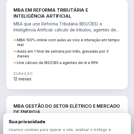
DIREITO
MBA EM REFORMA TRIBUTÁRIA E
INTELIGÊNCIA ARTIFICIAL
MBA que une Reforma Tributária (IBS/CBS) e
Inteligência Artificial: cálculo de tributos, agentes de
IA, RPA e automação da rotina fiscal.
MBA 100% online com aulas ao vivo e interação em tempo
real
Aulas em 1 final de semana por mês, gravadas por 3
meses
Une cálculo de IBS/CBS a agentes de IA e RPA
DURAÇÃO
12 meses
ENGENHARIA
MBA GESTÃO DO SETOR ELÉTRICO E MERCADO
DE ENERGIA
MBA que forma para o setor elétrico e o mercado de
Sua privacidade
energia: regulação, comercialização, geração,
Usamos cookies para operar o site, analisar o tráfego e
transmissão e revisão tarifária.