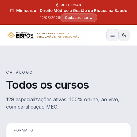
Pular para o conteúdo
5d 11:12:47
Minicurso - Direito Médico e Gestão de Riscos na Saúde
12/08/2026
Cadastre-se →
ESCOLA BRASILEIRA DE
GRADUAÇÃO E PÓS-GRADUAÇÃO
CATÁLOGO
Todos os cursos
129 especializações ativas, 100% online, ao vivo,
com certificação MEC.
FORMATO