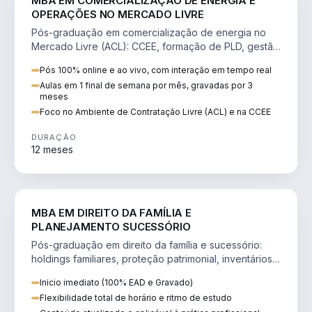
MBA EM COMERCIALIZAÇÃO DE ENERGIA E
OPERAÇÕES NO MERCADO LIVRE
Pós-graduação em comercialização de energia no
Mercado Livre (ACL): CCEE, formação de PLD, gestão
de risco e migração de clientes.
Pós 100% online e ao vivo, com interação em tempo real
Aulas em 1 final de semana por mês, gravadas por 3
meses
Foco no Ambiente de Contratação Livre (ACL) e na CCEE
DURAÇÃO
12 meses
DIREITO
MBA EM DIREITO DA FAMÍLIA E
PLANEJAMENTO SUCESSÓRIO
Pós-graduação em direito da família e sucessório:
holdings familiares, proteção patrimonial, inventários
e tributação da sucessão.
Inicio imediato (100% EAD e Gravado)
Flexibilidade total de horário e ritmo de estudo