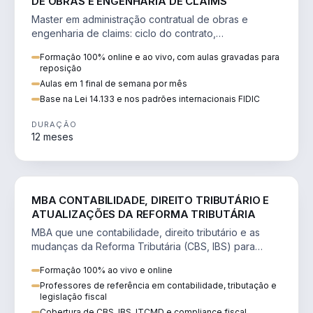
DE OBRAS E ENGENHARIA DE CLAIMS
Master em administração contratual de obras e
engenharia de claims: ciclo do contrato,
fundamentação de pleitos, delay analysis e FIDIC.
Formação 100% online e ao vivo, com aulas gravadas para
reposição
Aulas em 1 final de semana por mês
Base na Lei 14.133 e nos padrões internacionais FIDIC
DURAÇÃO
12 meses
DIREITO
MBA CONTABILIDADE, DIREITO TRIBUTÁRIO E
ATUALIZAÇÕES DA REFORMA TRIBUTÁRIA
MBA que une contabilidade, direito tributário e as
mudanças da Reforma Tributária (CBS, IBS) para
atuação estratégica no novo cenário.
Formação 100% ao vivo e online
Professores de referência em contabilidade, tributação e
legislação fiscal
Cobertura de CBS, IBS, ITCMD e compliance fiscal