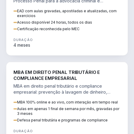
Processo Penal para a advocacia criminal e
concursos jurídicos.
EAD com aulas gravadas, apostiladas e atualizadas, com
exercícios
Acesso disponível 24 horas, todos os dias
Certificação reconhecida pelo MEC
DURAÇÃO
4 meses
DIREITO
MBA EM DIREITO PENAL TRIBUTÁRIO E
COMPLIANCE EMPRESARIAL
MBA em direito penal tributário e compliance
empresarial: prevenção à lavagem de dinheiro,
crimes tributários e auditoria.
MBA 100% online e ao vivo, com interação em tempo real
Aulas em apenas 1 final de semana por mês, gravadas por
3 meses
Defesa penal tributária e programas de compliance
DURAÇÃO