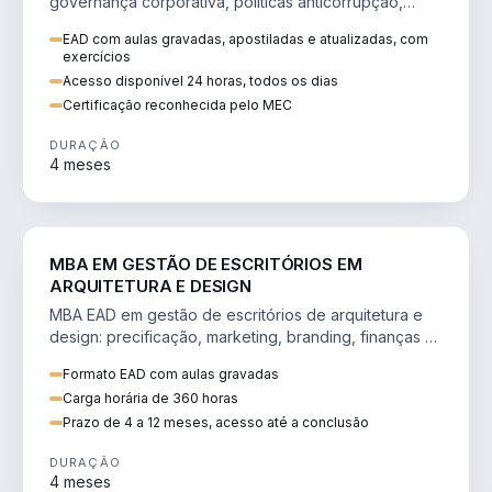
governança corporativa, políticas anticorrupção,
melhoria contínua e IA aplicada a processos.
EAD com aulas gravadas, apostiladas e atualizadas, com
exercícios
Acesso disponível 24 horas, todos os dias
Certificação reconhecida pelo MEC
DURAÇÃO
4 meses
ENGENHARIA
MBA EM GESTÃO DE ESCRITÓRIOS EM
ARQUITETURA E DESIGN
MBA EAD em gestão de escritórios de arquitetura e
design: precificação, marketing, branding, finanças e
gestão de equipes criativas.
Formato EAD com aulas gravadas
Carga horária de 360 horas
Prazo de 4 a 12 meses, acesso até a conclusão
DURAÇÃO
4 meses