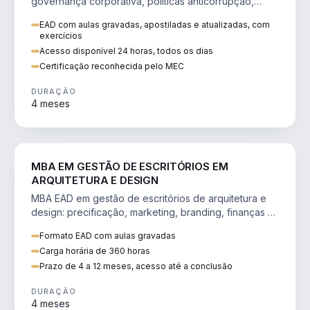
governança corporativa, políticas anticorrupção,
melhoria contínua e IA aplicada a processos.
EAD com aulas gravadas, apostiladas e atualizadas, com
exercícios
Acesso disponível 24 horas, todos os dias
Certificação reconhecida pelo MEC
DURAÇÃO
4 meses
ENGENHARIA
MBA EM GESTÃO DE ESCRITÓRIOS EM
ARQUITETURA E DESIGN
MBA EAD em gestão de escritórios de arquitetura e
design: precificação, marketing, branding, finanças e
gestão de equipes criativas.
Formato EAD com aulas gravadas
Carga horária de 360 horas
Prazo de 4 a 12 meses, acesso até a conclusão
DURAÇÃO
4 meses