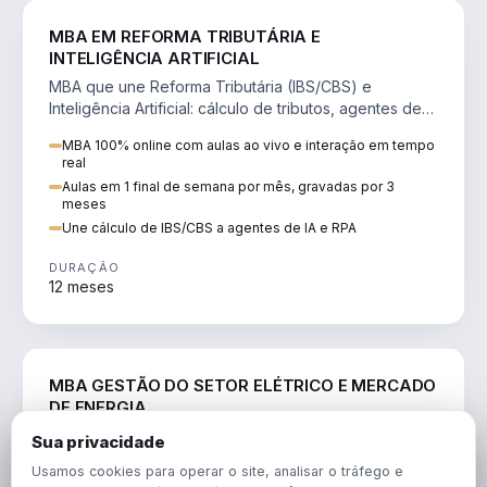
DIREITO
MBA EM REFORMA TRIBUTÁRIA E
INTELIGÊNCIA ARTIFICIAL
MBA que une Reforma Tributária (IBS/CBS) e
Inteligência Artificial: cálculo de tributos, agentes de
IA, RPA e automação da rotina fiscal.
MBA 100% online com aulas ao vivo e interação em tempo
real
Aulas em 1 final de semana por mês, gravadas por 3
meses
Une cálculo de IBS/CBS a agentes de IA e RPA
DURAÇÃO
12 meses
ENGENHARIA
MBA GESTÃO DO SETOR ELÉTRICO E MERCADO
DE ENERGIA
MBA que forma para o setor elétrico e o mercado de
Sua privacidade
energia: regulação, comercialização, geração,
Usamos cookies para operar o site, analisar o tráfego e
transmissão e revisão tarifária.