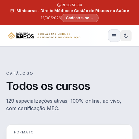
Pular para o conteúdo
3d 16:56:29
Minicurso - Direito Médico e Gestão de Riscos na Saúde
12/08/2026
Cadastre-se →
ESCOLA BRASILEIRA DE
GRADUAÇÃO E PÓS-GRADUAÇÃO
CATÁLOGO
Todos os cursos
129 especializações ativas, 100% online, ao vivo,
com certificação MEC.
FORMATO