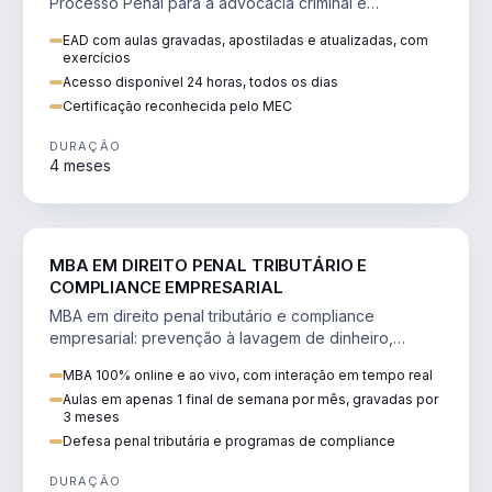
Processo Penal para a advocacia criminal e
concursos jurídicos.
EAD com aulas gravadas, apostiladas e atualizadas, com
exercícios
Acesso disponível 24 horas, todos os dias
Certificação reconhecida pelo MEC
DURAÇÃO
4 meses
DIREITO
MBA EM DIREITO PENAL TRIBUTÁRIO E
COMPLIANCE EMPRESARIAL
MBA em direito penal tributário e compliance
empresarial: prevenção à lavagem de dinheiro,
crimes tributários e auditoria.
MBA 100% online e ao vivo, com interação em tempo real
Aulas em apenas 1 final de semana por mês, gravadas por
3 meses
Defesa penal tributária e programas de compliance
DURAÇÃO