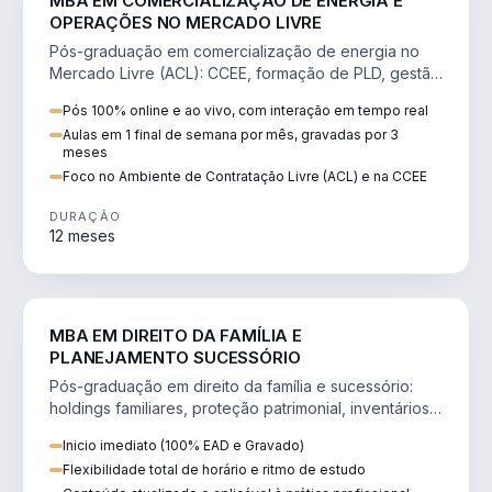
MBA EM COMERCIALIZAÇÃO DE ENERGIA E
OPERAÇÕES NO MERCADO LIVRE
Pós-graduação em comercialização de energia no
Mercado Livre (ACL): CCEE, formação de PLD, gestão
de risco e migração de clientes.
Pós 100% online e ao vivo, com interação em tempo real
Aulas em 1 final de semana por mês, gravadas por 3
meses
Foco no Ambiente de Contratação Livre (ACL) e na CCEE
DURAÇÃO
12 meses
DIREITO
MBA EM DIREITO DA FAMÍLIA E
PLANEJAMENTO SUCESSÓRIO
Pós-graduação em direito da família e sucessório:
holdings familiares, proteção patrimonial, inventários
e tributação da sucessão.
Inicio imediato (100% EAD e Gravado)
Flexibilidade total de horário e ritmo de estudo