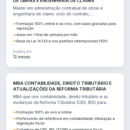
DE OBRAS E ENGENHARIA DE CLAIMS
Master em administração contratual de obras e
engenharia de claims: ciclo do contrato,
fundamentação de pleitos, delay analysis e FIDIC.
Formação 100% online e ao vivo, com aulas gravadas para
reposição
Aulas em 1 final de semana por mês
Base na Lei 14.133 e nos padrões internacionais FIDIC
DURAÇÃO
12 meses
DIREITO
MBA CONTABILIDADE, DIREITO TRIBUTÁRIO E
ATUALIZAÇÕES DA REFORMA TRIBUTÁRIA
MBA que une contabilidade, direito tributário e as
mudanças da Reforma Tributária (CBS, IBS) para
atuação estratégica no novo cenário.
Formação 100% ao vivo e online
Professores de referência em contabilidade, tributação e
legislação fiscal
Cobertura de CBS, IBS, ITCMD e compliance fiscal