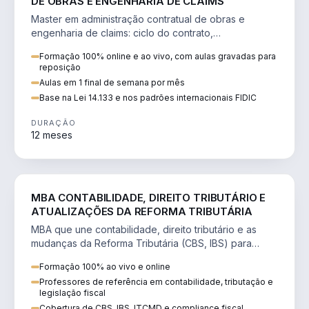
DE OBRAS E ENGENHARIA DE CLAIMS
Master em administração contratual de obras e
engenharia de claims: ciclo do contrato,
fundamentação de pleitos, delay analysis e FIDIC.
Formação 100% online e ao vivo, com aulas gravadas para
reposição
Aulas em 1 final de semana por mês
Base na Lei 14.133 e nos padrões internacionais FIDIC
DURAÇÃO
12 meses
DIREITO
MBA CONTABILIDADE, DIREITO TRIBUTÁRIO E
ATUALIZAÇÕES DA REFORMA TRIBUTÁRIA
MBA que une contabilidade, direito tributário e as
mudanças da Reforma Tributária (CBS, IBS) para
atuação estratégica no novo cenário.
Formação 100% ao vivo e online
Professores de referência em contabilidade, tributação e
legislação fiscal
Cobertura de CBS, IBS, ITCMD e compliance fiscal