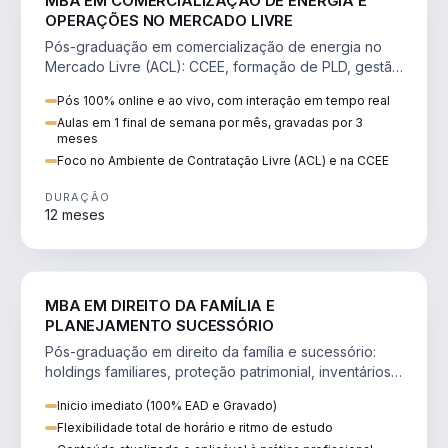
MBA EM COMERCIALIZAÇÃO DE ENERGIA E
OPERAÇÕES NO MERCADO LIVRE
Pós-graduação em comercialização de energia no
Mercado Livre (ACL): CCEE, formação de PLD, gestão
de risco e migração de clientes.
Pós 100% online e ao vivo, com interação em tempo real
Aulas em 1 final de semana por mês, gravadas por 3
meses
Foco no Ambiente de Contratação Livre (ACL) e na CCEE
DURAÇÃO
12 meses
DIREITO
MBA EM DIREITO DA FAMÍLIA E
PLANEJAMENTO SUCESSÓRIO
Pós-graduação em direito da família e sucessório:
holdings familiares, proteção patrimonial, inventários
e tributação da sucessão.
Inicio imediato (100% EAD e Gravado)
Flexibilidade total de horário e ritmo de estudo