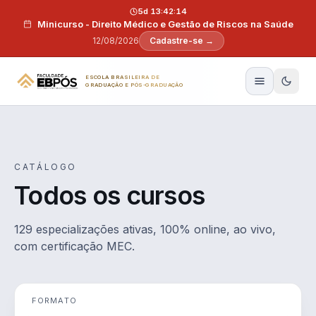
Pular para o conteúdo
5d 13:42:13
Minicurso - Direito Médico e Gestão de Riscos na Saúde
12/08/2026
Cadastre-se →
ESCOLA BRASILEIRA DE
GRADUAÇÃO E PÓS-GRADUAÇÃO
CATÁLOGO
Todos os cursos
129 especializações ativas, 100% online, ao vivo,
com certificação MEC.
FORMATO