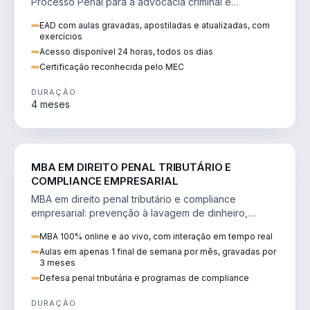
Processo Penal para a advocacia criminal e
concursos jurídicos.
EAD com aulas gravadas, apostiladas e atualizadas, com
exercícios
Acesso disponível 24 horas, todos os dias
Certificação reconhecida pelo MEC
DURAÇÃO
4 meses
DIREITO
MBA EM DIREITO PENAL TRIBUTÁRIO E
COMPLIANCE EMPRESARIAL
MBA em direito penal tributário e compliance
empresarial: prevenção à lavagem de dinheiro,
crimes tributários e auditoria.
MBA 100% online e ao vivo, com interação em tempo real
Aulas em apenas 1 final de semana por mês, gravadas por
3 meses
Defesa penal tributária e programas de compliance
DURAÇÃO