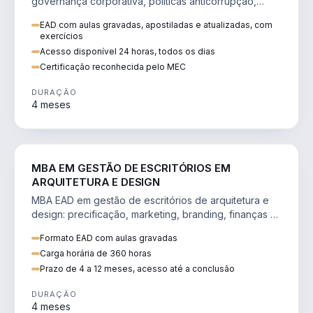
governança corporativa, políticas anticorrupção,
melhoria contínua e IA aplicada a processos.
EAD com aulas gravadas, apostiladas e atualizadas, com
exercícios
Acesso disponível 24 horas, todos os dias
Certificação reconhecida pelo MEC
DURAÇÃO
4 meses
ENGENHARIA
MBA EM GESTÃO DE ESCRITÓRIOS EM
ARQUITETURA E DESIGN
MBA EAD em gestão de escritórios de arquitetura e
design: precificação, marketing, branding, finanças e
gestão de equipes criativas.
Formato EAD com aulas gravadas
Carga horária de 360 horas
Prazo de 4 a 12 meses, acesso até a conclusão
DURAÇÃO
4 meses