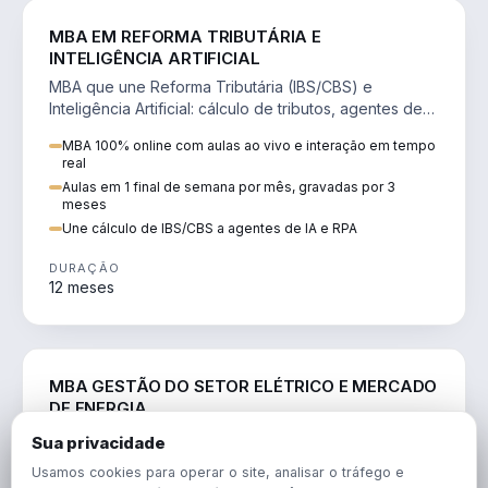
DIREITO
MBA EM REFORMA TRIBUTÁRIA E
INTELIGÊNCIA ARTIFICIAL
MBA que une Reforma Tributária (IBS/CBS) e
Inteligência Artificial: cálculo de tributos, agentes de
IA, RPA e automação da rotina fiscal.
MBA 100% online com aulas ao vivo e interação em tempo
real
Aulas em 1 final de semana por mês, gravadas por 3
meses
Une cálculo de IBS/CBS a agentes de IA e RPA
DURAÇÃO
12 meses
ENGENHARIA
MBA GESTÃO DO SETOR ELÉTRICO E MERCADO
DE ENERGIA
MBA que forma para o setor elétrico e o mercado de
Sua privacidade
energia: regulação, comercialização, geração,
Usamos cookies para operar o site, analisar o tráfego e
transmissão e revisão tarifária.