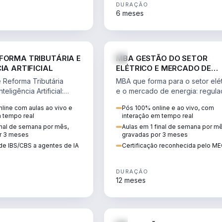
DURAÇÃO
6 meses
DIREITO
ENGE
FORMA TRIBUTÁRIA E
MBA GESTÃO DO SETOR
IA ARTIFICIAL
ELÉTRICO E MERCADO DE
ENERGIA
Reforma Tributária
MBA que forma para o setor elét
teligência Artificial:
e o mercado de energia: regula
ibutos, agentes de IA,
comercialização, geração,
line com aulas ao vivo e
Pós 100% online e ao vivo, com
ão da rotina fiscal.
transmissão e revisão tarifária.
m tempo real
interação em tempo real
inal de semana por mês,
Aulas em 1 final de semana por m
r 3 meses
gravadas por 3 meses
de IBS/CBS a agentes de IA
Certificação reconhecida pelo M
DURAÇÃO
12 meses
DIREITO
D