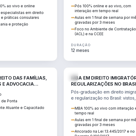
 vistos, cidadania,
CCEE, formação de PLD, gestão
0% ao vivo e online
Pós 100% online e ao vivo, com
 e consultoria
risco e migração de clientes.
interação em tempo real
especialistas em direito
.
l e práticas consulares
Aulas em 1 final de semana por m
gravadas por 3 meses
dania e proteção
Foco no Ambiente de Contratação
(ACL) e na CCEE
DURAÇÃO
12 meses
DIREITO
D
EITO DAS FAMÍLIAS,
MBA EM DIREITO IMIGRATÓR
 E ADVOCACIA
REGULARIZAÇÕES NO BRAS
ORÂNEA
Pós-graduação em direito imigra
o
e regularização no Brasil: vistos,
 de Ponta
residência, naturalização, refúg
te Atuante e Capacitado
MBA 100% ao vivo com interação
tributação do imigrante.
tempo real
Aulas em 1 final de semana por m
gravadas por 3 meses
Ancorado na Lei 13.445/2017 e no