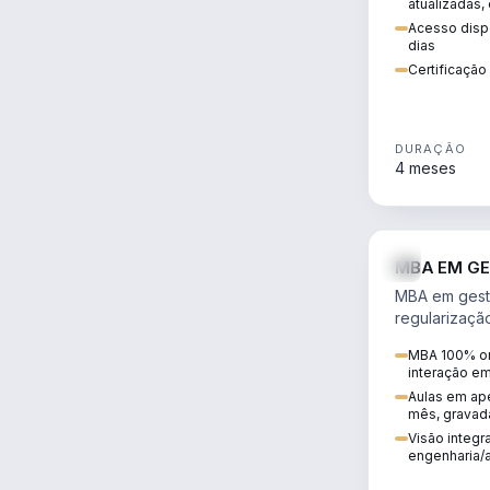
atualizadas,
Acesso dispo
dias
Certificaçã
DURAÇÃO
4 meses
MBA EM GE
MBA em gestã
regularizaçã
avaliação de
MBA 100% on
ambiental em
interação e
infraestrutura
Aulas em ape
mês, gravad
Visão integra
engenharia/a