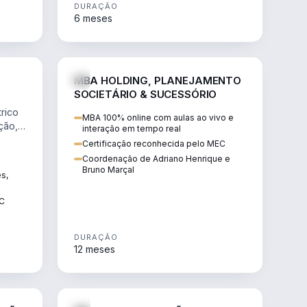
DURAÇÃO
6 meses
NHARIA
DIREITO
MBA HOLDING, PLANEJAMENTO
SOCIETÁRIO & SUCESSÓRIO
rico
MBA 100% online com aulas ao vivo e
ção,
interação em tempo real
Certificação reconhecida pelo MEC
Coordenação de Adriano Henrique e
Bruno Marçal
ês,
EC
DURAÇÃO
12 meses
IREITO
DIREITO