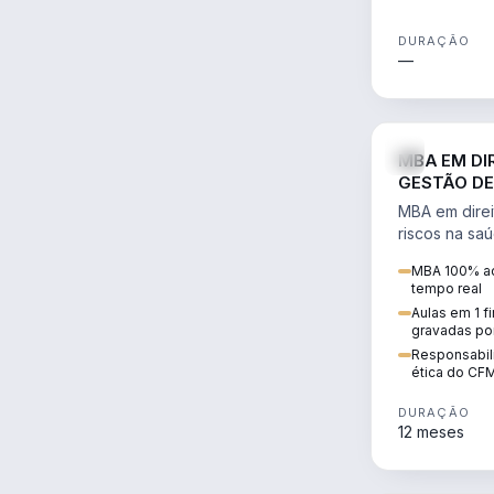
DURAÇÃO
—
MBA EM DI
GESTÃO DE
MBA em direi
riscos na sa
civil e penal
MBA 100% ao
judicializaç
tempo real
patrimonial.
Aulas em 1 f
gravadas po
Responsabili
ética do CF
DURAÇÃO
12 meses