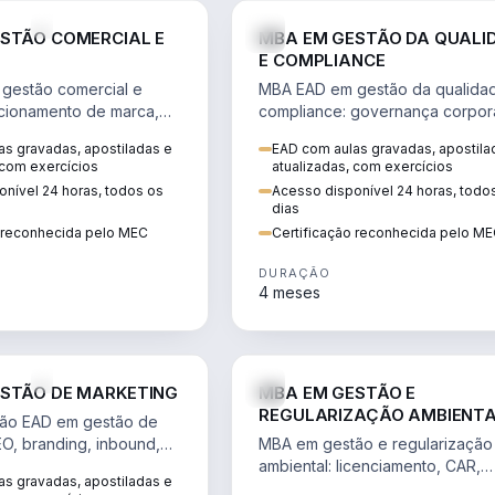
VENDA E MARKETING
STÃO COMERCIAL E
MBA EM GESTÃO DA QUALI
E COMPLIANCE
gestão comercial e
MBA EAD em gestão da qualida
cionamento de marca,
compliance: governança corpora
 marketing digital e
políticas anticorrupção, melhori
s gravadas, apostiladas e
EAD com aulas gravadas, apostila
to do consumidor na
contínua e IA aplicada a proces
 com exercícios
atualizadas, com exercícios
nível 24 horas, todos os
Acesso disponível 24 horas, todo
dias
o reconhecida pelo MEC
Certificação reconhecida pelo M
DURAÇÃO
4 meses
VENDA E MARKETING
STÃO DE MARKETING
MBA EM GESTÃO E
REGULARIZAÇÃO AMBIENT
ão EAD em gestão de
EO, branding, inbound,
MBA em gestão e regularização
ng e métricas web para
ambiental: licenciamento, CAR,
s gravadas, apostiladas e
entadas por dados.
EIA/RIMA, georreferenciamento