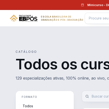
Pular para o conteúdo
Minicurso - D
ESCOLA BRASILEIRA DE
GRADUAÇÃO E PÓS-GRADUAÇÃO
CATÁLOGO
Todos os cur
129 especializações ativas, 100% online, ao vivo,
FORMATO
Todos