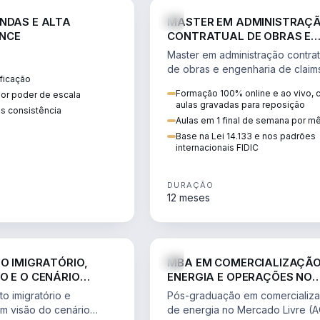
ENGE
NDAS E ALTA
MASTER EM ADMINISTRAÇ
NCE
CONTRATUAL DE OBRAS E
ENGENHARIA DE CLAIMS
Master em administração contrat
de obras e engenharia de claim
ficação
ciclo do contrato, fundamentaç
Formação 100% online e ao vivo,
ior poder de escala
pleitos, delay analysis e FIDIC.
aulas gravadas para reposição
s consistência
Aulas em 1 final de semana por m
Base na Lei 14.133 e nos padrões
internacionais FIDIC
DURAÇÃO
12 meses
DIREITO
ENGE
TO IMIGRATÓRIO,
MBA EM COMERCIALIZAÇÃO
O E O CENÁRIO
ENERGIA E OPERAÇÕES NO
ONAL
MERCADO LIVRE
o imigratório e
Pós-graduação em comercializ
om visão do cenário
de energia no Mercado Livre (A