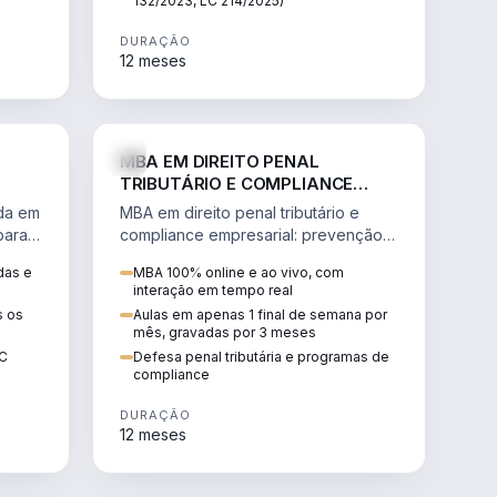
132/2023, LC 214/2025)
DURAÇÃO
12 meses
IREITO
DIREITO
MBA EM DIREITO PENAL
TRIBUTÁRIO E COMPLIANCE
EMPRESARIAL
ada em
MBA em direito penal tributário e
para a
compliance empresarial: prevenção à
lavagem de dinheiro, crimes
das e
MBA 100% online e ao vivo, com
tributários e auditoria.
interação em tempo real
s os
Aulas em apenas 1 final de semana por
mês, gravadas por 3 meses
EC
Defesa penal tributária e programas de
compliance
DURAÇÃO
12 meses