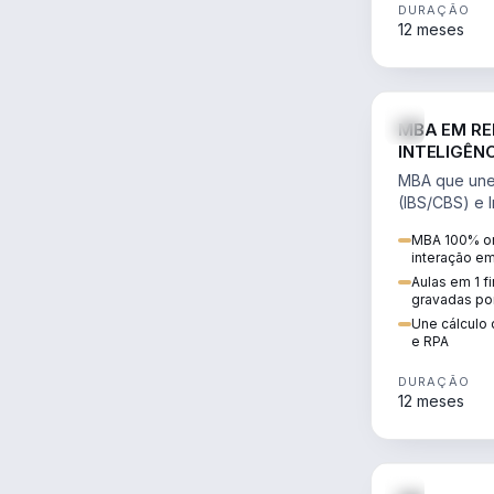
DURAÇÃO
12 meses
MBA EM RE
INTELIGÊNC
MBA que une 
(IBS/CBS) e In
cálculo de tr
MBA 100% on
RPA e automaç
interação e
Aulas em 1 f
gravadas po
Une cálculo 
e RPA
DURAÇÃO
12 meses