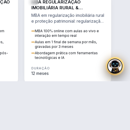
AÇÃO
MBA REGULARIZAÇÃO
IMOBILIÁRIA RURAL &
PROTEÇÃO PATRIMONIAL
MBA em regularização imobiliária rural
e proteção patrimonial: regularização
fundiária, contratos agrários e holding
 em
MBA 100% online com aulas ao vivo e
rural.
interação em tempo real
ês,
Aulas em 1 final de semana por mês,
gravadas por 3 meses
e pós-
Abordagem prática com ferramentas
tecnológicas e IA
DURAÇÃO
12 meses
AGRO
AGRO