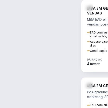
MBA EM GE
VENDAS
MBA EAD em 
vendas: posi
precificação,
EAD com aula
comportamen
atualizadas,
era digital.
Acesso dispo
dias
Certificaçã
DURAÇÃO
4 meses
MBA EM GE
Pós-graduaç
marketing: S
neuromarketi
EAD com aula
decisões ori