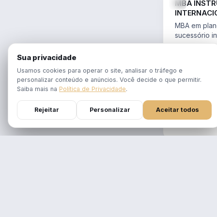
MBA INST
INTERNACI
PLANEJAME
MBA em plane
SUCESSÓR
sucessório in
trusts e offs
MBA 100% ao
14.754/2023 
Sua privacidade
tempo real
Aulas em 1 f
Usamos cookies para operar o site, analisar o tráfego e
gravadas po
personalizar conteúdo e anúncios. Você decide o que permitir.
Atualizado p
Saiba mais na
Política de Privacidade
.
Reforma Trib
Rejeitar
Personalizar
Aceitar todos
DURAÇÃO
12 meses