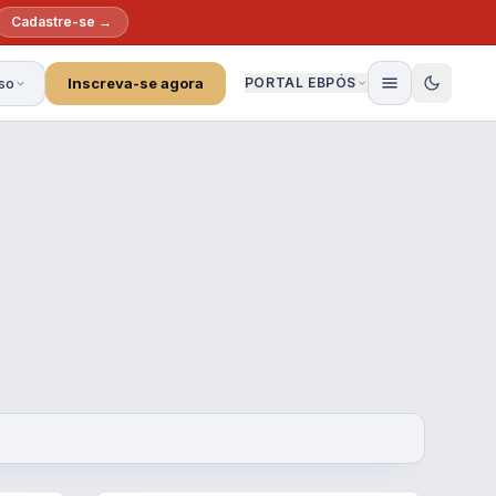
Cadastre-se →
so
Inscreva-se agora
PORTAL EBPÓS