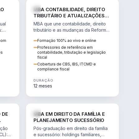
NHARIA
DIREITO
ÃO
MBA CONTABILIDADE, DIREITO
TRIBUTÁRIO E ATUALIZAÇÕES
DA REFORMA TRIBUTÁRIA
ual
MBA que une contabilidade, direito
s:
tributário e as mudanças da Reforma
ão de
Tributária (CBS, IBS) para atuação
 com
Formação 100% ao vivo e online
estratégica no novo cenário.
Professores de referência em
ês
contabilidade, tributação e legislação
fiscal
Cobertura de CBS, IBS, ITCMD e
compliance fiscal
DURAÇÃO
12 meses
NHARIA
DIREITO
 DE
MBA EM DIREITO DA FAMÍLIA E
PLANEJAMENTO SUCESSÓRIO
ação
Pós-graduação em direito da família
CL):
e sucessório: holdings familiares,