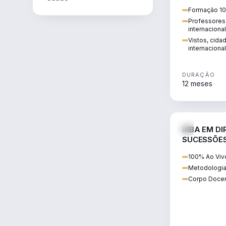
internacional:
Formação 10
regularização
Professores 
transnacional
internaciona
Vistos, cida
internacional
DURAÇÃO
12 meses
MBA EM DIR
SUCESSÕES
CONTEMP
100% Ao Viv
Metodologia
Corpo Docen