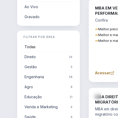
Ao Vivo
MBA EM VE
PERFORMA
Gravado
Confira
Melhor preci
Melhor e ma
FILTRAR POR ÁREA
Melhor e mai
Todas
Direito
24
Gestão
5
Acessar
Engenharia
58
Agro
8
MBA DIREI
Educação
21
MIGRATÓRI
Venda e Marketing
INTERNACI
4
MBA em direit
migratório c
Saúde
9