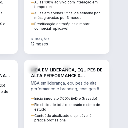
o,
Aulas 100% ao vivo com interação em
GIS e
escalável, lucrativo e bem
tempo real
precificado.
ês,
Aulas em apenas 1 final de semana por
mês, gravadas por 3 meses
IS e
Precificação estratégica e motor
comercial replicável
DURAÇÃO
12 meses
IREITO
VENDA E MARKETING
MBA EM LIDERANÇA, EQUIPES DE
 NA
ALTA PERFORMANCE &
BRANDING
MBA em liderança, equipes de alta
do)
performance e branding, com gestão
tmo de
por resultados, liderança humanizada
Inicio imediato (100% EAD e Gravado)
e comunicação persuasiva.
Flexibilidade total de horário e ritmo de
estudo
Conteúdo atualizado e aplicável à
prática profissional