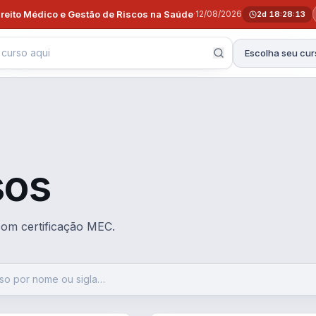
ireito Médico e Gestão de Riscos na Saúde
·
12/08/2026
2d 18:28:12
Escolha seu cur
sos
 com certificação MEC.