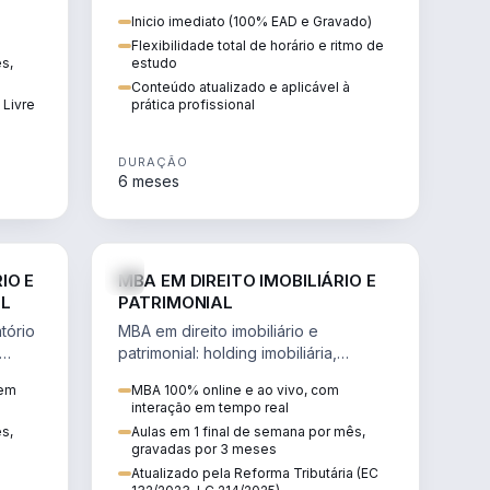
 de
proteção patrimonial, inventários e
Inicio imediato (100% EAD e Gravado)
tributação da sucessão.
Flexibilidade total de horário e ritmo de
ês,
estudo
Conteúdo atualizado e aplicável à
 Livre
prática profissional
DURAÇÃO
6 meses
IREITO
DIREITO
IO E
MBA EM DIREITO IMOBILIÁRIO E
IL
PATRIMONIAL
tório
MBA em direito imobiliário e
patrimonial: holding imobiliária,
io e
incorporações, loteamentos,
 em
MBA 100% online e ao vivo, com
contratos e impactos da Reforma
interação em tempo real
Tributária.
ês,
Aulas em 1 final de semana por mês,
gravadas por 3 meses
Atualizado pela Reforma Tributária (EC