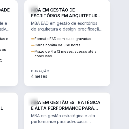
GESTÃO
ENGENHARIA
DADE
MBA EM GESTÃO DE
ESCRITÓRIOS EM ARQUITETURA
E DESIGN
de e
MBA EAD em gestão de escritórios
tiva,
de arquitetura e design: precificação,
a
marketing, branding, finanças e
das e
Formato EAD com aulas gravadas
sos.
gestão de equipes criativas.
Carga horária de 360 horas
s os
Prazo de 4 a 12 meses, acesso até a
conclusão
EC
DURAÇÃO
4 meses
AGRO
DIREITO
MBA EM GESTÃO ESTRATÉGICA
AL
E ALTA PERFORMANCE PARA
ADVOCACIA
MBA em gestão estratégica e alta
performance para advocacia:
 e
transformar o escritório num negócio