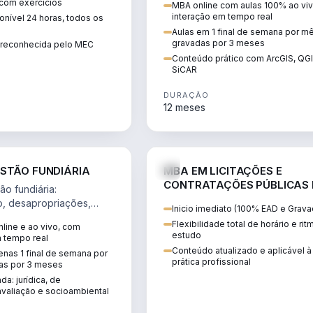
 com exercícios
MBA online com aulas 100% ao viv
perícia ambiental com ArcGIS, Q
interação em tempo real
nível 24 horas, todos os
SiCAR.
Aulas em 1 final de semana por m
gravadas por 3 meses
o reconhecida pelo MEC
Conteúdo prático com ArcGIS, QG
SiCAR
DURAÇÃO
12 meses
AGRO
D
STÃO FUNDIÁRIA
MBA EM LICITAÇÕES E
CONTRATAÇÕES PÚBLICAS
o fundiária:
ATUALIDADE
o, desapropriações,
Inicio imediato (100% EAD e Grava
 imóveis e licenciamento
Flexibilidade total de horário e ri
line e ao vivo, com
 projetos de
estudo
m tempo real
.
Conteúdo atualizado e aplicável à
nas 1 final de semana por
prática profissional
as por 3 meses
da: jurídica, de
valiação e socioambiental