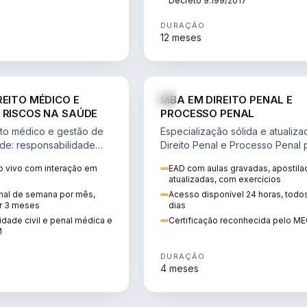
Decreto 9.199/2017
DURAÇÃO
12 meses
DIREITO
D
REITO MÉDICO E
MBA EM DIREITO PENAL E
 RISCOS NA SAÚDE
PROCESSO PENAL
to médico e gestão de
Especialização sólida e atualiz
úde: responsabilidade
Direito Penal e Processo Penal 
, ética do CFM,
advocacia criminal e concursos
 vivo com interação em
EAD com aulas gravadas, apostila
ão e planejamento
jurídicos.
atualizadas, com exercícios
inal de semana por mês,
Acesso disponível 24 horas, todo
r 3 meses
dias
dade civil e penal médica e
Certificação reconhecida pelo M
M
DURAÇÃO
4 meses