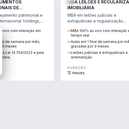
RUMENTOS
MBA LEILÕES E REGULARIZ
ONAIS DE
IMOBILIÁRIA
NTO PATRIMONIAL &
jamento patrimonial e
MBA em leilões judiciais e
IO
ternacional: holdings,
extrajudiciais e regularização
hore sob a Lei
imobiliária, com due diligence,
 vivo com interação em
MBA 100% ao vivo com interação
e a Reforma Tributária.
alienação fiduciária e pós-
tempo real
arrematação.
inal de semana por mês,
Aulas em 1 final de semana por m
r 3 meses
gravadas por 3 meses
ela Lei 14.754/2023 e pela
Leilões judiciais e extrajudiciais 
utária
arrematação
DURAÇÃO
12 meses
ENGENHARIA