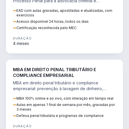
Processo Penal para a advocacia criminal e
concursos jurídicos.
EAD com aulas gravadas, apostiladas e atualizadas, com
exercícios
Acesso disponível 24 horas, todos os dias
Certificação reconhecida pelo MEC
DURAÇÃO
4 meses
DIREITO
MBA EM DIREITO PENAL TRIBUTÁRIO E
COMPLIANCE EMPRESARIAL
MBA em direito penal tributário e compliance
empresarial: prevenção à lavagem de dinheiro,
crimes tributários e auditoria.
MBA 100% online e ao vivo, com interação em tempo real
Aulas em apenas 1 final de semana por mês, gravadas por
3 meses
Defesa penal tributária e programas de compliance
DURAÇÃO