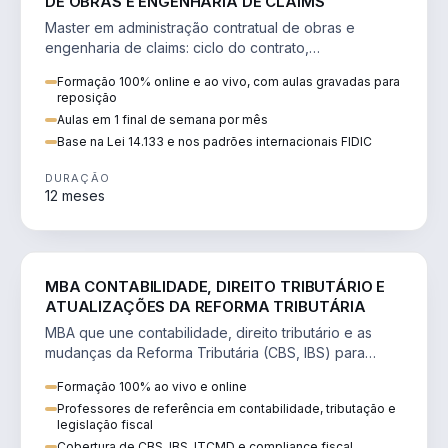
DE OBRAS E ENGENHARIA DE CLAIMS
Master em administração contratual de obras e
engenharia de claims: ciclo do contrato,
fundamentação de pleitos, delay analysis e FIDIC.
Formação 100% online e ao vivo, com aulas gravadas para
reposição
Aulas em 1 final de semana por mês
Base na Lei 14.133 e nos padrões internacionais FIDIC
DURAÇÃO
12 meses
DIREITO
MBA CONTABILIDADE, DIREITO TRIBUTÁRIO E
ATUALIZAÇÕES DA REFORMA TRIBUTÁRIA
MBA que une contabilidade, direito tributário e as
mudanças da Reforma Tributária (CBS, IBS) para
atuação estratégica no novo cenário.
Formação 100% ao vivo e online
Professores de referência em contabilidade, tributação e
legislação fiscal
Cobertura de CBS, IBS, ITCMD e compliance fiscal