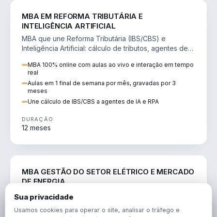
DIREITO
MBA EM REFORMA TRIBUTÁRIA E
INTELIGÊNCIA ARTIFICIAL
MBA que une Reforma Tributária (IBS/CBS) e
Inteligência Artificial: cálculo de tributos, agentes de
IA, RPA e automação da rotina fiscal.
MBA 100% online com aulas ao vivo e interação em tempo
real
Aulas em 1 final de semana por mês, gravadas por 3
meses
Une cálculo de IBS/CBS a agentes de IA e RPA
DURAÇÃO
12 meses
ENGENHARIA
MBA GESTÃO DO SETOR ELÉTRICO E MERCADO
DE ENERGIA
MBA que forma para o setor elétrico e o mercado de
Sua privacidade
energia: regulação, comercialização, geração,
Usamos cookies para operar o site, analisar o tráfego e
transmissão e revisão tarifária.