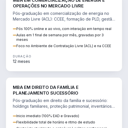
MBA EM COMERCIALIZAÇÃO DE ENERGIA E
OPERAÇÕES NO MERCADO LIVRE
Pós-graduação em comercialização de energia no
Mercado Livre (ACL): CCEE, formação de PLD, gestão
de risco e migração de clientes.
Pós 100% online e ao vivo, com interação em tempo real
Aulas em 1 final de semana por mês, gravadas por 3
meses
Foco no Ambiente de Contratação Livre (ACL) e na CCEE
DURAÇÃO
12 meses
DIREITO
MBA EM DIREITO DA FAMÍLIA E
PLANEJAMENTO SUCESSÓRIO
Pós-graduação em direito da família e sucessório:
holdings familiares, proteção patrimonial, inventários
e tributação da sucessão.
Inicio imediato (100% EAD e Gravado)
Flexibilidade total de horário e ritmo de estudo