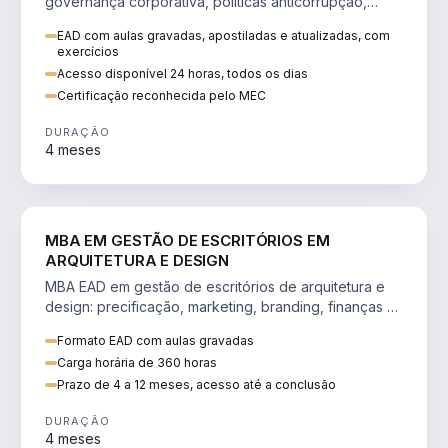
governança corporativa, políticas anticorrupção,
melhoria contínua e IA aplicada a processos.
EAD com aulas gravadas, apostiladas e atualizadas, com
exercícios
Acesso disponível 24 horas, todos os dias
Certificação reconhecida pelo MEC
DURAÇÃO
4 meses
ENGENHARIA
MBA EM GESTÃO DE ESCRITÓRIOS EM
ARQUITETURA E DESIGN
MBA EAD em gestão de escritórios de arquitetura e
design: precificação, marketing, branding, finanças e
gestão de equipes criativas.
Formato EAD com aulas gravadas
Carga horária de 360 horas
Prazo de 4 a 12 meses, acesso até a conclusão
DURAÇÃO
4 meses