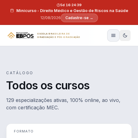
Pular para o conteúdo
5d 16:24:37
Minicurso - Direito Médico e Gestão de Riscos na Saúde
12/08/2026
Cadastre-se →
ESCOLA BRASILEIRA DE
GRADUAÇÃO E PÓS-GRADUAÇÃO
CATÁLOGO
Todos os cursos
129 especializações ativas, 100% online, ao vivo,
com certificação MEC.
FORMATO