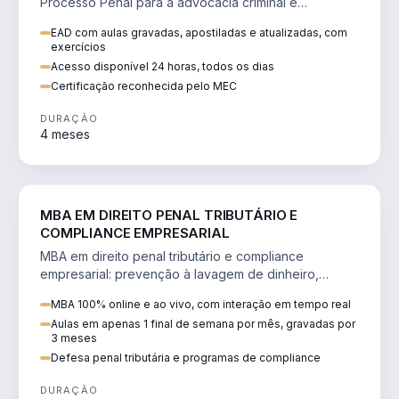
Processo Penal para a advocacia criminal e
concursos jurídicos.
EAD com aulas gravadas, apostiladas e atualizadas, com
exercícios
Acesso disponível 24 horas, todos os dias
Certificação reconhecida pelo MEC
DURAÇÃO
4 meses
DIREITO
MBA EM DIREITO PENAL TRIBUTÁRIO E
COMPLIANCE EMPRESARIAL
MBA em direito penal tributário e compliance
empresarial: prevenção à lavagem de dinheiro,
crimes tributários e auditoria.
MBA 100% online e ao vivo, com interação em tempo real
Aulas em apenas 1 final de semana por mês, gravadas por
3 meses
Defesa penal tributária e programas de compliance
DURAÇÃO