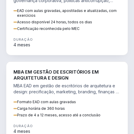
governança corporativa, políticas anticorrupção,
melhoria contínua e IA aplicada a processos.
EAD com aulas gravadas, apostiladas e atualizadas, com
exercícios
Acesso disponível 24 horas, todos os dias
Certificação reconhecida pelo MEC
DURAÇÃO
4 meses
ENGENHARIA
MBA EM GESTÃO DE ESCRITÓRIOS EM
ARQUITETURA E DESIGN
MBA EAD em gestão de escritórios de arquitetura e
design: precificação, marketing, branding, finanças e
gestão de equipes criativas.
Formato EAD com aulas gravadas
Carga horária de 360 horas
Prazo de 4 a 12 meses, acesso até a conclusão
DURAÇÃO
4 meses