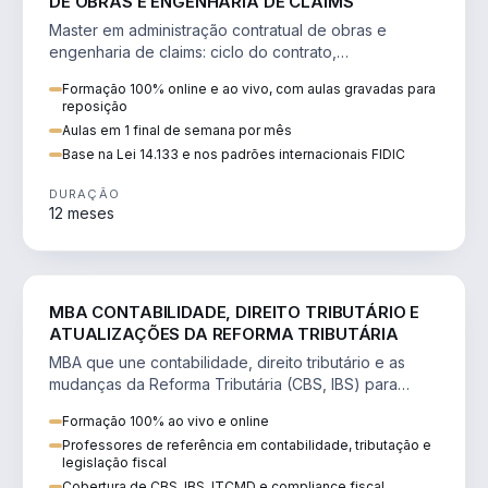
DE OBRAS E ENGENHARIA DE CLAIMS
Master em administração contratual de obras e
engenharia de claims: ciclo do contrato,
fundamentação de pleitos, delay analysis e FIDIC.
Formação 100% online e ao vivo, com aulas gravadas para
reposição
Aulas em 1 final de semana por mês
Base na Lei 14.133 e nos padrões internacionais FIDIC
DURAÇÃO
12 meses
DIREITO
MBA CONTABILIDADE, DIREITO TRIBUTÁRIO E
ATUALIZAÇÕES DA REFORMA TRIBUTÁRIA
MBA que une contabilidade, direito tributário e as
mudanças da Reforma Tributária (CBS, IBS) para
atuação estratégica no novo cenário.
Formação 100% ao vivo e online
Professores de referência em contabilidade, tributação e
legislação fiscal
Cobertura de CBS, IBS, ITCMD e compliance fiscal