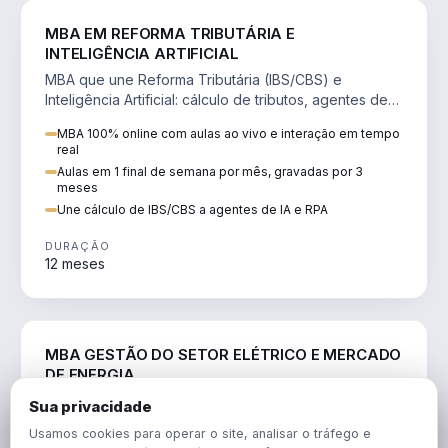
DIREITO
MBA EM REFORMA TRIBUTÁRIA E
INTELIGÊNCIA ARTIFICIAL
MBA que une Reforma Tributária (IBS/CBS) e
Inteligência Artificial: cálculo de tributos, agentes de
IA, RPA e automação da rotina fiscal.
MBA 100% online com aulas ao vivo e interação em tempo
real
Aulas em 1 final de semana por mês, gravadas por 3
meses
Une cálculo de IBS/CBS a agentes de IA e RPA
DURAÇÃO
12 meses
ENGENHARIA
MBA GESTÃO DO SETOR ELÉTRICO E MERCADO
DE ENERGIA
MBA que forma para o setor elétrico e o mercado de
Sua privacidade
energia: regulação, comercialização, geração,
Usamos cookies para operar o site, analisar o tráfego e
transmissão e revisão tarifária.