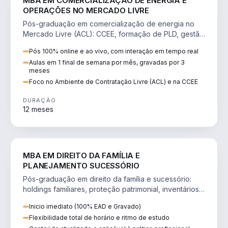
MBA EM COMERCIALIZAÇÃO DE ENERGIA E
OPERAÇÕES NO MERCADO LIVRE
Pós-graduação em comercialização de energia no
Mercado Livre (ACL): CCEE, formação de PLD, gestão
de risco e migração de clientes.
Pós 100% online e ao vivo, com interação em tempo real
Aulas em 1 final de semana por mês, gravadas por 3
meses
Foco no Ambiente de Contratação Livre (ACL) e na CCEE
DURAÇÃO
12 meses
DIREITO
MBA EM DIREITO DA FAMÍLIA E
PLANEJAMENTO SUCESSÓRIO
Pós-graduação em direito da família e sucessório:
holdings familiares, proteção patrimonial, inventários
e tributação da sucessão.
Inicio imediato (100% EAD e Gravado)
Flexibilidade total de horário e ritmo de estudo