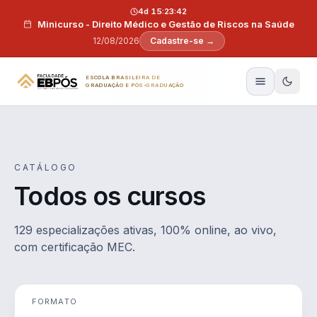
Pular para o conteúdo
4d 15:23:41
Minicurso - Direito Médico e Gestão de Riscos na Saúde
12/08/2026
Cadastre-se →
ESCOLA BRASILEIRA DE
GRADUAÇÃO E PÓS-GRADUAÇÃO
CATÁLOGO
Todos os cursos
129 especializações ativas, 100% online, ao vivo,
com certificação MEC.
FORMATO