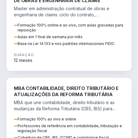
DE OBRAS E ENGENHARIA DE CLAIMS
Master em administração contratual de obras e
engenharia de claims: ciclo do contrato,
fundamentação de pleitos, delay analysis e FIDIC.
Formação 100% online e ao vivo, com aulas gravadas para
reposição
Aulas em 1 final de semana por mês
Base na Lei 14.133 e nos padrões internacionais FIDIC
DURAÇÃO
12 meses
DIREITO
MBA CONTABILIDADE, DIREITO TRIBUTÁRIO E
ATUALIZAÇÕES DA REFORMA TRIBUTÁRIA
MBA que une contabilidade, direito tributário e as
mudanças da Reforma Tributária (CBS, IBS) para
atuação estratégica no novo cenário.
Formação 100% ao vivo e online
Professores de referência em contabilidade, tributação e
legislação fiscal
Cobertura de CBS, IBS, ITCMD e compliance fiscal