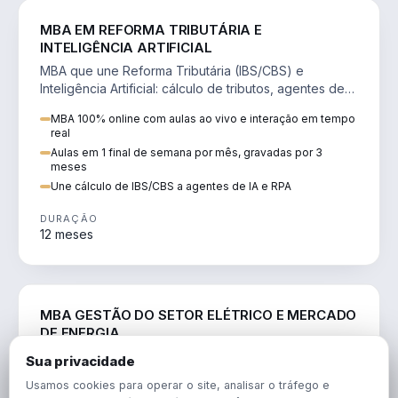
DIREITO
MBA EM REFORMA TRIBUTÁRIA E
INTELIGÊNCIA ARTIFICIAL
MBA que une Reforma Tributária (IBS/CBS) e
Inteligência Artificial: cálculo de tributos, agentes de
IA, RPA e automação da rotina fiscal.
MBA 100% online com aulas ao vivo e interação em tempo
real
Aulas em 1 final de semana por mês, gravadas por 3
meses
Une cálculo de IBS/CBS a agentes de IA e RPA
DURAÇÃO
12 meses
ENGENHARIA
MBA GESTÃO DO SETOR ELÉTRICO E MERCADO
DE ENERGIA
MBA que forma para o setor elétrico e o mercado de
Sua privacidade
energia: regulação, comercialização, geração,
Usamos cookies para operar o site, analisar o tráfego e
transmissão e revisão tarifária.