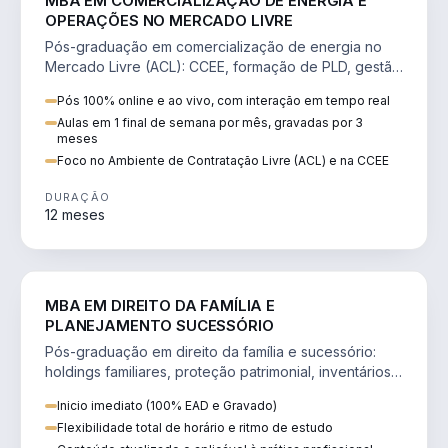
MBA EM COMERCIALIZAÇÃO DE ENERGIA E
OPERAÇÕES NO MERCADO LIVRE
Pós-graduação em comercialização de energia no
Mercado Livre (ACL): CCEE, formação de PLD, gestão
de risco e migração de clientes.
Pós 100% online e ao vivo, com interação em tempo real
Aulas em 1 final de semana por mês, gravadas por 3
meses
Foco no Ambiente de Contratação Livre (ACL) e na CCEE
DURAÇÃO
12 meses
DIREITO
MBA EM DIREITO DA FAMÍLIA E
PLANEJAMENTO SUCESSÓRIO
Pós-graduação em direito da família e sucessório:
holdings familiares, proteção patrimonial, inventários
e tributação da sucessão.
Inicio imediato (100% EAD e Gravado)
Flexibilidade total de horário e ritmo de estudo