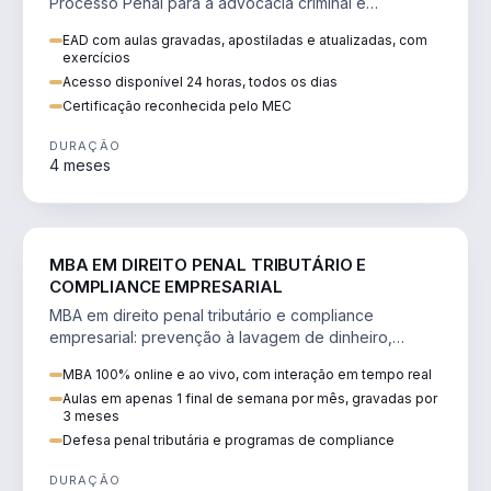
Processo Penal para a advocacia criminal e
concursos jurídicos.
EAD com aulas gravadas, apostiladas e atualizadas, com
exercícios
Acesso disponível 24 horas, todos os dias
Certificação reconhecida pelo MEC
DURAÇÃO
4 meses
DIREITO
MBA EM DIREITO PENAL TRIBUTÁRIO E
COMPLIANCE EMPRESARIAL
MBA em direito penal tributário e compliance
empresarial: prevenção à lavagem de dinheiro,
crimes tributários e auditoria.
MBA 100% online e ao vivo, com interação em tempo real
Aulas em apenas 1 final de semana por mês, gravadas por
3 meses
Defesa penal tributária e programas de compliance
DURAÇÃO