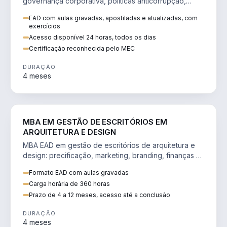
governança corporativa, políticas anticorrupção,
melhoria contínua e IA aplicada a processos.
EAD com aulas gravadas, apostiladas e atualizadas, com
exercícios
Acesso disponível 24 horas, todos os dias
Certificação reconhecida pelo MEC
DURAÇÃO
4 meses
ENGENHARIA
MBA EM GESTÃO DE ESCRITÓRIOS EM
ARQUITETURA E DESIGN
MBA EAD em gestão de escritórios de arquitetura e
design: precificação, marketing, branding, finanças e
gestão de equipes criativas.
Formato EAD com aulas gravadas
Carga horária de 360 horas
Prazo de 4 a 12 meses, acesso até a conclusão
DURAÇÃO
4 meses