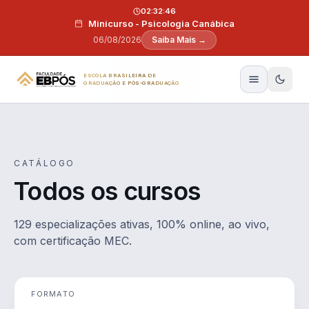
Pular para o conteúdo
02:32:45
Minicurso - Psicologia Canábica
06/08/2026
Saiba Mais →
ESCOLA BRASILEIRA DE
GRADUAÇÃO E PÓS-GRADUAÇÃO
CATÁLOGO
Todos os cursos
129 especializações ativas, 100% online, ao vivo,
com certificação MEC.
FORMATO