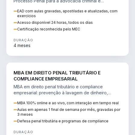
Processo Penal para a advocacia criminal e
concursos jurídicos.
EAD com aulas gravadas, apostiladas e atualizadas, com
exercícios
Acesso disponível 24 horas, todos os dias
Certificação reconhecida pelo MEC
DURAÇÃO
4 meses
DIREITO
MBA EM DIREITO PENAL TRIBUTÁRIO E
COMPLIANCE EMPRESARIAL
MBA em direito penal tributário e compliance
empresarial: prevenção à lavagem de dinheiro,
crimes tributários e auditoria.
MBA 100% online e ao vivo, com interação em tempo real
Aulas em apenas 1 final de semana por mês, gravadas por
3 meses
Defesa penal tributária e programas de compliance
DURAÇÃO