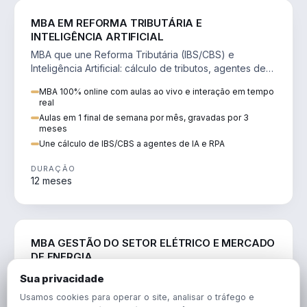
DIREITO
MBA EM REFORMA TRIBUTÁRIA E
INTELIGÊNCIA ARTIFICIAL
MBA que une Reforma Tributária (IBS/CBS) e
Inteligência Artificial: cálculo de tributos, agentes de
IA, RPA e automação da rotina fiscal.
MBA 100% online com aulas ao vivo e interação em tempo
real
Aulas em 1 final de semana por mês, gravadas por 3
meses
Une cálculo de IBS/CBS a agentes de IA e RPA
DURAÇÃO
12 meses
ENGENHARIA
MBA GESTÃO DO SETOR ELÉTRICO E MERCADO
DE ENERGIA
MBA que forma para o setor elétrico e o mercado de
Sua privacidade
energia: regulação, comercialização, geração,
Usamos cookies para operar o site, analisar o tráfego e
transmissão e revisão tarifária.