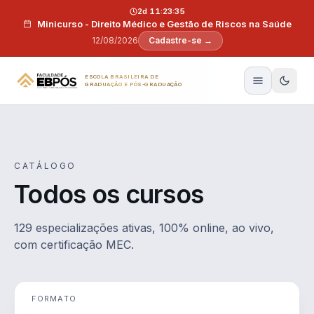
Pular para o conteúdo
2d 11:23:34
Minicurso - Direito Médico e Gestão de Riscos na Saúde
12/08/2026
Cadastre-se →
ESCOLA BRASILEIRA DE
GRADUAÇÃO E PÓS-GRADUAÇÃO
CATÁLOGO
Todos os cursos
129 especializações ativas, 100% online, ao vivo,
com certificação MEC.
FORMATO