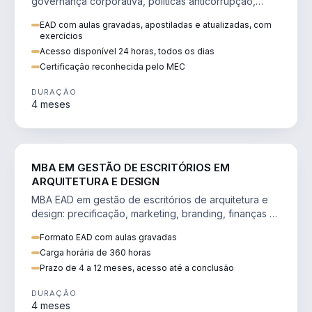
governança corporativa, políticas anticorrupção,
melhoria contínua e IA aplicada a processos.
EAD com aulas gravadas, apostiladas e atualizadas, com
exercícios
Acesso disponível 24 horas, todos os dias
Certificação reconhecida pelo MEC
DURAÇÃO
4 meses
ENGENHARIA
MBA EM GESTÃO DE ESCRITÓRIOS EM
ARQUITETURA E DESIGN
MBA EAD em gestão de escritórios de arquitetura e
design: precificação, marketing, branding, finanças e
gestão de equipes criativas.
Formato EAD com aulas gravadas
Carga horária de 360 horas
Prazo de 4 a 12 meses, acesso até a conclusão
DURAÇÃO
4 meses