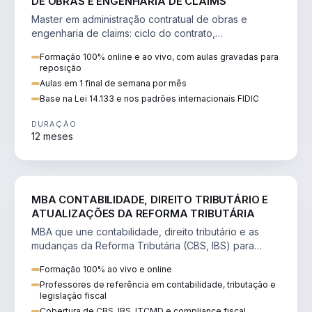
DE OBRAS E ENGENHARIA DE CLAIMS
Master em administração contratual de obras e
engenharia de claims: ciclo do contrato,
fundamentação de pleitos, delay analysis e FIDIC.
Formação 100% online e ao vivo, com aulas gravadas para
reposição
Aulas em 1 final de semana por mês
Base na Lei 14.133 e nos padrões internacionais FIDIC
DURAÇÃO
12 meses
DIREITO
MBA CONTABILIDADE, DIREITO TRIBUTÁRIO E
ATUALIZAÇÕES DA REFORMA TRIBUTÁRIA
MBA que une contabilidade, direito tributário e as
mudanças da Reforma Tributária (CBS, IBS) para
atuação estratégica no novo cenário.
Formação 100% ao vivo e online
Professores de referência em contabilidade, tributação e
legislação fiscal
Cobertura de CBS, IBS, ITCMD e compliance fiscal