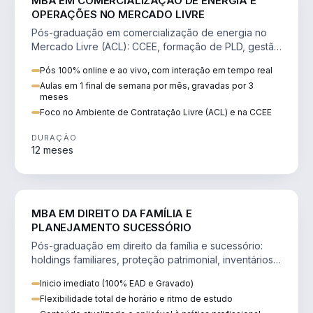
MBA EM COMERCIALIZAÇÃO DE ENERGIA E
OPERAÇÕES NO MERCADO LIVRE
Pós-graduação em comercialização de energia no
Mercado Livre (ACL): CCEE, formação de PLD, gestão
de risco e migração de clientes.
Pós 100% online e ao vivo, com interação em tempo real
Aulas em 1 final de semana por mês, gravadas por 3
meses
Foco no Ambiente de Contratação Livre (ACL) e na CCEE
DURAÇÃO
12 meses
DIREITO
MBA EM DIREITO DA FAMÍLIA E
PLANEJAMENTO SUCESSÓRIO
Pós-graduação em direito da família e sucessório:
holdings familiares, proteção patrimonial, inventários
e tributação da sucessão.
Inicio imediato (100% EAD e Gravado)
Flexibilidade total de horário e ritmo de estudo