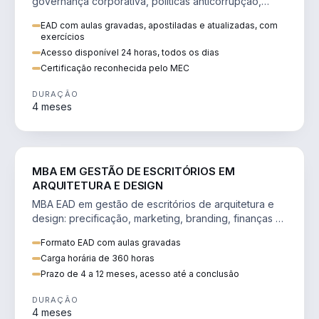
governança corporativa, políticas anticorrupção,
melhoria contínua e IA aplicada a processos.
EAD com aulas gravadas, apostiladas e atualizadas, com
exercícios
Acesso disponível 24 horas, todos os dias
Certificação reconhecida pelo MEC
DURAÇÃO
4 meses
ENGENHARIA
MBA EM GESTÃO DE ESCRITÓRIOS EM
ARQUITETURA E DESIGN
MBA EAD em gestão de escritórios de arquitetura e
design: precificação, marketing, branding, finanças e
gestão de equipes criativas.
Formato EAD com aulas gravadas
Carga horária de 360 horas
Prazo de 4 a 12 meses, acesso até a conclusão
DURAÇÃO
4 meses