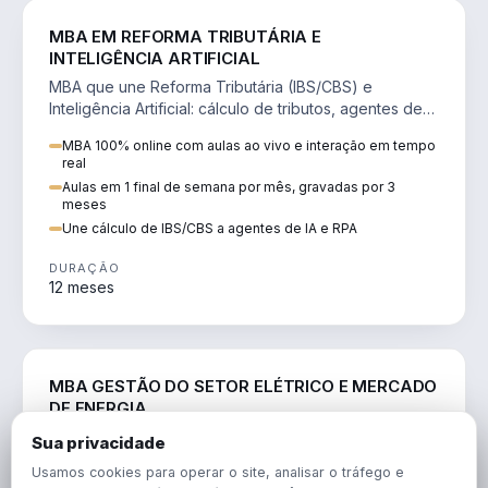
DIREITO
MBA EM REFORMA TRIBUTÁRIA E
INTELIGÊNCIA ARTIFICIAL
MBA que une Reforma Tributária (IBS/CBS) e
Inteligência Artificial: cálculo de tributos, agentes de
IA, RPA e automação da rotina fiscal.
MBA 100% online com aulas ao vivo e interação em tempo
real
Aulas em 1 final de semana por mês, gravadas por 3
meses
Une cálculo de IBS/CBS a agentes de IA e RPA
DURAÇÃO
12 meses
ENGENHARIA
MBA GESTÃO DO SETOR ELÉTRICO E MERCADO
DE ENERGIA
MBA que forma para o setor elétrico e o mercado de
Sua privacidade
energia: regulação, comercialização, geração,
Usamos cookies para operar o site, analisar o tráfego e
transmissão e revisão tarifária.