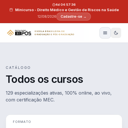
Pular para o conteúdo
4d 04:57:35
Minicurso - Direito Médico e Gestão de Riscos na Saúde
12/08/2026
Cadastre-se →
ESCOLA BRASILEIRA DE
GRADUAÇÃO E PÓS-GRADUAÇÃO
CATÁLOGO
Todos os cursos
129 especializações ativas, 100% online, ao vivo,
com certificação MEC.
FORMATO