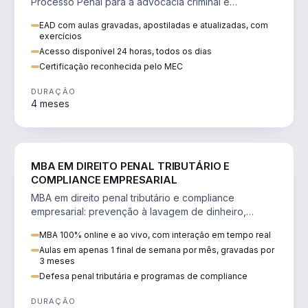
Processo Penal para a advocacia criminal e
concursos jurídicos.
EAD com aulas gravadas, apostiladas e atualizadas, com
exercícios
Acesso disponível 24 horas, todos os dias
Certificação reconhecida pelo MEC
DURAÇÃO
4 meses
DIREITO
MBA EM DIREITO PENAL TRIBUTÁRIO E
COMPLIANCE EMPRESARIAL
MBA em direito penal tributário e compliance
empresarial: prevenção à lavagem de dinheiro,
crimes tributários e auditoria.
MBA 100% online e ao vivo, com interação em tempo real
Aulas em apenas 1 final de semana por mês, gravadas por
3 meses
Defesa penal tributária e programas de compliance
DURAÇÃO