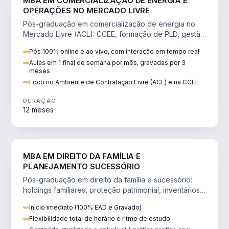
MBA EM COMERCIALIZAÇÃO DE ENERGIA E
OPERAÇÕES NO MERCADO LIVRE
Pós-graduação em comercialização de energia no
Mercado Livre (ACL): CCEE, formação de PLD, gestão
de risco e migração de clientes.
Pós 100% online e ao vivo, com interação em tempo real
Aulas em 1 final de semana por mês, gravadas por 3
meses
Foco no Ambiente de Contratação Livre (ACL) e na CCEE
DURAÇÃO
12 meses
DIREITO
MBA EM DIREITO DA FAMÍLIA E
PLANEJAMENTO SUCESSÓRIO
Pós-graduação em direito da família e sucessório:
holdings familiares, proteção patrimonial, inventários
e tributação da sucessão.
Inicio imediato (100% EAD e Gravado)
Flexibilidade total de horário e ritmo de estudo