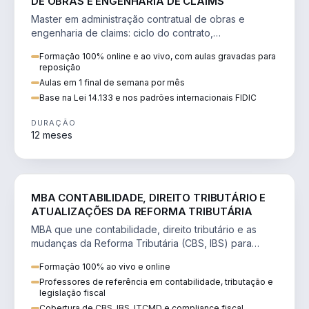
DE OBRAS E ENGENHARIA DE CLAIMS
Master em administração contratual de obras e
engenharia de claims: ciclo do contrato,
fundamentação de pleitos, delay analysis e FIDIC.
Formação 100% online e ao vivo, com aulas gravadas para
reposição
Aulas em 1 final de semana por mês
Base na Lei 14.133 e nos padrões internacionais FIDIC
DURAÇÃO
12 meses
DIREITO
MBA CONTABILIDADE, DIREITO TRIBUTÁRIO E
ATUALIZAÇÕES DA REFORMA TRIBUTÁRIA
MBA que une contabilidade, direito tributário e as
mudanças da Reforma Tributária (CBS, IBS) para
atuação estratégica no novo cenário.
Formação 100% ao vivo e online
Professores de referência em contabilidade, tributação e
legislação fiscal
Cobertura de CBS, IBS, ITCMD e compliance fiscal