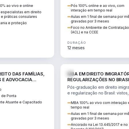
 vistos, cidadania,
CCEE, formação de PLD, gestão
0% ao vivo e online
Pós 100% online e ao vivo, com
 e consultoria
risco e migração de clientes.
interação em tempo real
especialistas em direito
.
l e práticas consulares
Aulas em 1 final de semana por m
gravadas por 3 meses
dania e proteção
Foco no Ambiente de Contratação
(ACL) e na CCEE
DURAÇÃO
12 meses
DIREITO
D
EITO DAS FAMÍLIAS,
MBA EM DIREITO IMIGRATÓR
 E ADVOCACIA
REGULARIZAÇÕES NO BRAS
ORÂNEA
Pós-graduação em direito imigra
o
e regularização no Brasil: vistos,
 de Ponta
residência, naturalização, refúg
te Atuante e Capacitado
MBA 100% ao vivo com interação
tributação do imigrante.
tempo real
Aulas em 1 final de semana por m
gravadas por 3 meses
Ancorado na Lei 13.445/2017 e no