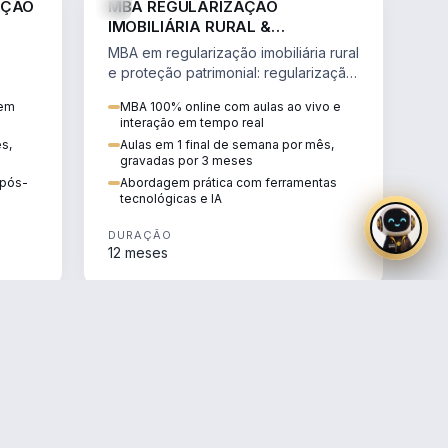
AÇÃO
MBA REGULARIZAÇÃO
IMOBILIÁRIA RURAL &
PROTEÇÃO PATRIMONIAL
MBA em regularização imobiliária rural
e proteção patrimonial: regularização
fundiária, contratos agrários e holding
 em
MBA 100% online com aulas ao vivo e
rural.
interação em tempo real
ês,
Aulas em 1 final de semana por mês,
gravadas por 3 meses
e pós-
Abordagem prática com ferramentas
tecnológicas e IA
DURAÇÃO
12 meses
AGRO
AGRO