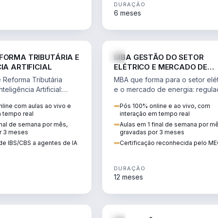
DURAÇÃO
6 meses
DIREITO
ENGE
FORMA TRIBUTÁRIA E
MBA GESTÃO DO SETOR
IA ARTIFICIAL
ELÉTRICO E MERCADO DE
ENERGIA
Reforma Tributária
MBA que forma para o setor elét
teligência Artificial:
e o mercado de energia: regula
ibutos, agentes de IA,
comercialização, geração,
line com aulas ao vivo e
Pós 100% online e ao vivo, com
ão da rotina fiscal.
transmissão e revisão tarifária.
m tempo real
interação em tempo real
inal de semana por mês,
Aulas em 1 final de semana por m
r 3 meses
gravadas por 3 meses
de IBS/CBS a agentes de IA
Certificação reconhecida pelo M
DURAÇÃO
12 meses
DIREITO
D