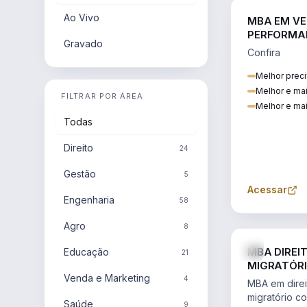
Ao Vivo
MBA EM VE
PERFORMA
Gravado
Confira
Melhor preci
Melhor e ma
FILTRAR POR ÁREA
Melhor e mai
Todas
Direito
24
Gestão
5
Acessar
Engenharia
58
Agro
8
MBA DIREI
Educação
21
MIGRATÓRI
Venda e Marketing
INTERNACI
4
MBA em direit
migratório c
Saúde
9