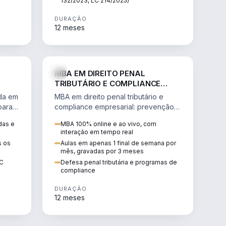
132/2023, LC 214/2025)
DURAÇÃO
12 meses
IREITO
DIREITO
MBA EM DIREITO PENAL
TRIBUTÁRIO E COMPLIANCE
EMPRESARIAL
ada em
MBA em direito penal tributário e
para a
compliance empresarial: prevenção à
lavagem de dinheiro, crimes
das e
MBA 100% online e ao vivo, com
tributários e auditoria.
interação em tempo real
s os
Aulas em apenas 1 final de semana por
mês, gravadas por 3 meses
EC
Defesa penal tributária e programas de
compliance
DURAÇÃO
12 meses