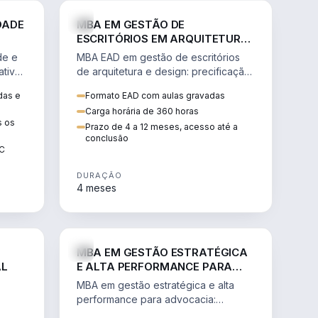
GESTÃO
ENGENHARIA
DADE
MBA EM GESTÃO DE
ESCRITÓRIOS EM ARQUITETURA
E DESIGN
de e
MBA EAD em gestão de escritórios
tiva,
de arquitetura e design: precificação,
a
marketing, branding, finanças e
das e
Formato EAD com aulas gravadas
sos.
gestão de equipes criativas.
Carga horária de 360 horas
s os
Prazo de 4 a 12 meses, acesso até a
conclusão
EC
DURAÇÃO
4 meses
AGRO
DIREITO
MBA EM GESTÃO ESTRATÉGICA
AL
E ALTA PERFORMANCE PARA
ADVOCACIA
MBA em gestão estratégica e alta
performance para advocacia:
 e
transformar o escritório num negócio