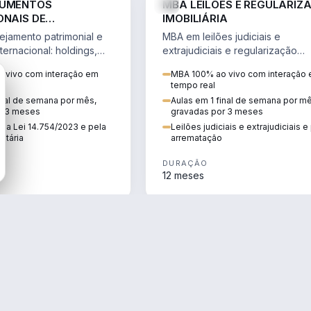
RUMENTOS
MBA LEILÕES E REGULARIZ
ONAIS DE
IMOBILIÁRIA
NTO PATRIMONIAL &
jamento patrimonial e
MBA em leilões judiciais e
IO
ternacional: holdings,
extrajudiciais e regularização
hore sob a Lei
imobiliária, com due diligence,
 vivo com interação em
MBA 100% ao vivo com interação
e a Reforma Tributária.
alienação fiduciária e pós-
tempo real
arrematação.
inal de semana por mês,
Aulas em 1 final de semana por m
r 3 meses
gravadas por 3 meses
ela Lei 14.754/2023 e pela
Leilões judiciais e extrajudiciais 
utária
arrematação
DURAÇÃO
12 meses
ENGENHARIA