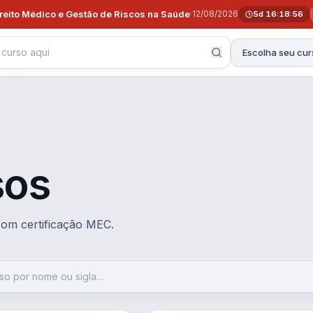
ireito Médico e Gestão de Riscos na Saúde
·
12/08/2026
5d 16:18:55
Escolha seu cur
sos
 com certificação MEC.