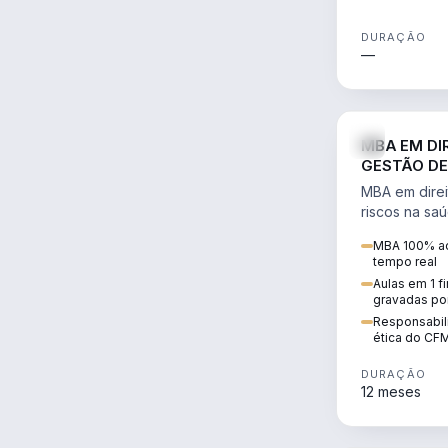
DURAÇÃO
—
MBA EM DI
GESTÃO DE
MBA em direi
riscos na sa
civil e penal
MBA 100% ao
judicializaç
tempo real
patrimonial.
Aulas em 1 f
gravadas po
Responsabili
ética do CF
DURAÇÃO
12 meses