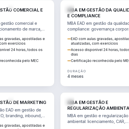
VENDA E MARKETING
STÃO COMERCIAL E
MBA EM GESTÃO DA QUALI
E COMPLIANCE
gestão comercial e
MBA EAD em gestão da qualida
cionamento de marca,
compliance: governança corpora
 marketing digital e
políticas anticorrupção, melhori
s gravadas, apostiladas e
EAD com aulas gravadas, apostila
to do consumidor na
contínua e IA aplicada a proces
 com exercícios
atualizadas, com exercícios
nível 24 horas, todos os
Acesso disponível 24 horas, todo
dias
o reconhecida pelo MEC
Certificação reconhecida pelo M
DURAÇÃO
4 meses
VENDA E MARKETING
STÃO DE MARKETING
MBA EM GESTÃO E
REGULARIZAÇÃO AMBIENT
ão EAD em gestão de
EO, branding, inbound,
MBA em gestão e regularização
ng e métricas web para
ambiental: licenciamento, CAR,
s gravadas, apostiladas e
entadas por dados.
EIA/RIMA, georreferenciamento