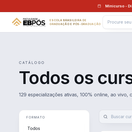
Pular para o conteúdo
Minicurso - D
ESCOLA BRASILEIRA DE
GRADUAÇÃO E PÓS-GRADUAÇÃO
CATÁLOGO
Todos os cur
129 especializações ativas, 100% online, ao vivo,
FORMATO
Todos