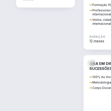
internacional:
Formação 10
regularização
Professores 
transnacional
internaciona
Vistos, cida
internacional
DURAÇÃO
12 meses
MBA EM DIR
SUCESSÕES
CONTEMP
100% Ao Viv
Metodologia
Corpo Docen