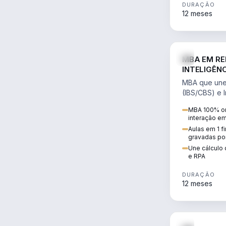
DURAÇÃO
12 meses
MBA EM RE
INTELIGÊNC
MBA que une 
(IBS/CBS) e In
cálculo de tr
MBA 100% on
RPA e automaç
interação e
Aulas em 1 f
gravadas po
Une cálculo 
e RPA
DURAÇÃO
12 meses