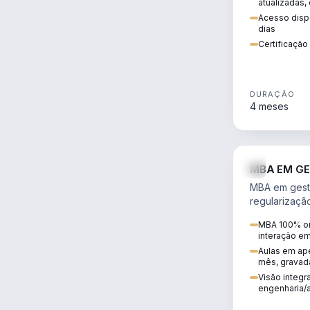
atualizadas,
Acesso dispo
dias
Certificaçã
DURAÇÃO
4 meses
MBA EM GE
MBA em gestã
regularizaçã
avaliação de
MBA 100% on
ambiental em
interação e
infraestrutura
Aulas em ape
mês, gravad
Visão integra
engenharia/a