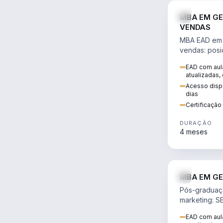
MBA EM GE
VENDAS
MBA EAD em 
vendas: posi
precificação,
EAD com aula
comportamen
atualizadas,
era digital.
Acesso dispo
dias
Certificaçã
DURAÇÃO
4 meses
MBA EM GE
Pós-graduaç
marketing: S
neuromarketi
EAD com aula
decisões ori