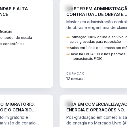
ENGE
NDAS E ALTA
MASTER EM ADMINISTRAÇ
NCE
CONTRATUAL DE OBRAS E
ENGENHARIA DE CLAIMS
Master em administração contrat
de obras e engenharia de claim
ficação
ciclo do contrato, fundamentaç
Formação 100% online e ao vivo,
ior poder de escala
pleitos, delay analysis e FIDIC.
aulas gravadas para reposição
s consistência
Aulas em 1 final de semana por m
Base na Lei 14.133 e nos padrões
internacionais FIDIC
DURAÇÃO
12 meses
DIREITO
ENGE
TO IMIGRATÓRIO,
MBA EM COMERCIALIZAÇÃO
O E O CENÁRIO
ENERGIA E OPERAÇÕES NO
ONAL
MERCADO LIVRE
o imigratório e
Pós-graduação em comercializ
om visão do cenário
de energia no Mercado Livre (A