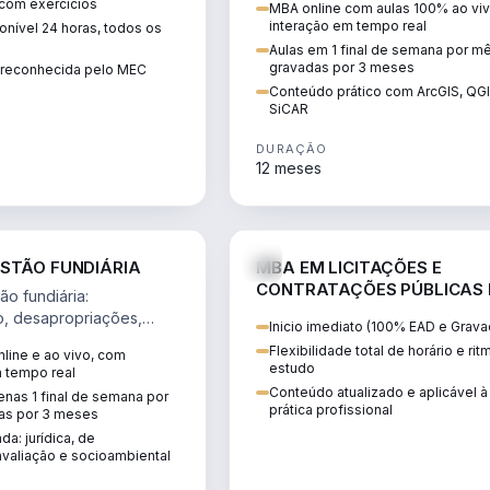
 com exercícios
MBA online com aulas 100% ao viv
perícia ambiental com ArcGIS, Q
interação em tempo real
nível 24 horas, todos os
SiCAR.
Aulas em 1 final de semana por m
gravadas por 3 meses
o reconhecida pelo MEC
Conteúdo prático com ArcGIS, QG
SiCAR
DURAÇÃO
12 meses
AGRO
D
STÃO FUNDIÁRIA
MBA EM LICITAÇÕES E
CONTRATAÇÕES PÚBLICAS
o fundiária:
ATUALIDADE
o, desapropriações,
Inicio imediato (100% EAD e Grava
 imóveis e licenciamento
Flexibilidade total de horário e ri
line e ao vivo, com
 projetos de
estudo
m tempo real
.
Conteúdo atualizado e aplicável à
nas 1 final de semana por
prática profissional
as por 3 meses
da: jurídica, de
valiação e socioambiental