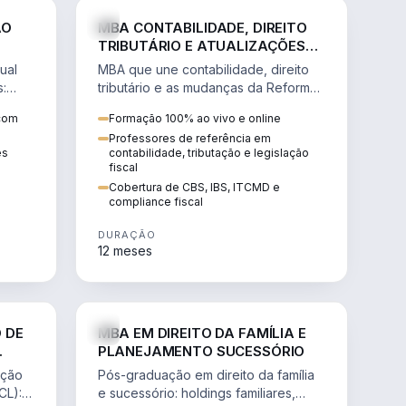
NHARIA
DIREITO
ÃO
MBA CONTABILIDADE, DIREITO
TRIBUTÁRIO E ATUALIZAÇÕES
DA REFORMA TRIBUTÁRIA
ual
MBA que une contabilidade, direito
s:
tributário e as mudanças da Reforma
ão de
Tributária (CBS, IBS) para atuação
 com
Formação 100% ao vivo e online
estratégica no novo cenário.
Professores de referência em
ês
contabilidade, tributação e legislação
fiscal
Cobertura de CBS, IBS, ITCMD e
compliance fiscal
DURAÇÃO
12 meses
NHARIA
DIREITO
 DE
MBA EM DIREITO DA FAMÍLIA E
PLANEJAMENTO SUCESSÓRIO
ação
Pós-graduação em direito da família
CL):
e sucessório: holdings familiares,