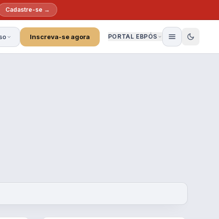
Cadastre-se →
so
Inscreva-se agora
PORTAL EBPÓS