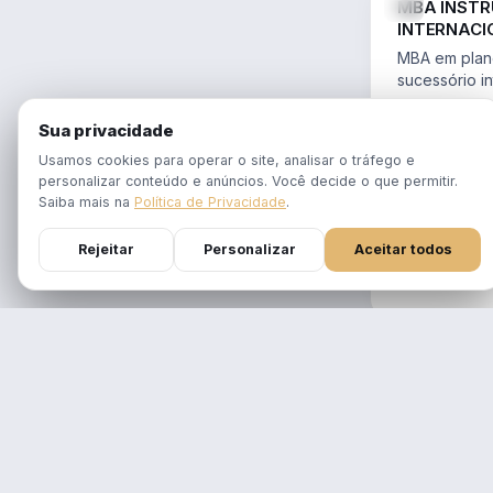
MBA INST
INTERNACI
PLANEJAME
MBA em plane
SUCESSÓR
sucessório in
trusts e offs
MBA 100% ao
14.754/2023 
Sua privacidade
tempo real
Aulas em 1 f
Usamos cookies para operar o site, analisar o tráfego e
gravadas po
personalizar conteúdo e anúncios. Você decide o que permitir.
Atualizado p
Saiba mais na
Política de Privacidade
.
Reforma Trib
Rejeitar
Personalizar
Aceitar todos
DURAÇÃO
12 meses