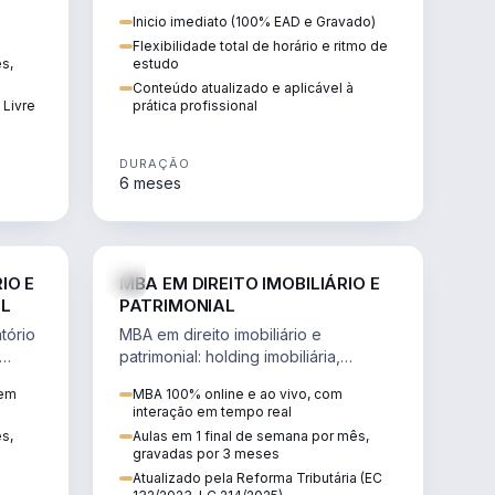
 de
proteção patrimonial, inventários e
Inicio imediato (100% EAD e Gravado)
tributação da sucessão.
Flexibilidade total de horário e ritmo de
ês,
estudo
Conteúdo atualizado e aplicável à
 Livre
prática profissional
DURAÇÃO
6 meses
IREITO
DIREITO
IO E
MBA EM DIREITO IMOBILIÁRIO E
IL
PATRIMONIAL
tório
MBA em direito imobiliário e
patrimonial: holding imobiliária,
io e
incorporações, loteamentos,
 em
MBA 100% online e ao vivo, com
contratos e impactos da Reforma
interação em tempo real
Tributária.
ês,
Aulas em 1 final de semana por mês,
gravadas por 3 meses
Atualizado pela Reforma Tributária (EC