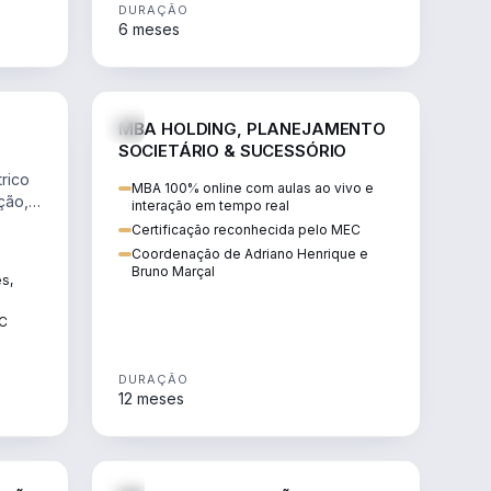
DURAÇÃO
6 meses
NHARIA
DIREITO
MBA HOLDING, PLANEJAMENTO
SOCIETÁRIO & SUCESSÓRIO
rico
MBA 100% online com aulas ao vivo e
ção,
interação em tempo real
Certificação reconhecida pelo MEC
Coordenação de Adriano Henrique e
Bruno Marçal
ês,
EC
DURAÇÃO
12 meses
IREITO
DIREITO