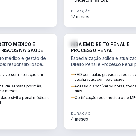
Decreto 9.199/2017
DURAÇÃO
12 meses
DIREITO
D
REITO MÉDICO E
MBA EM DIREITO PENAL E
 RISCOS NA SAÚDE
PROCESSO PENAL
to médico e gestão de
Especialização sólida e atualiz
úde: responsabilidade
Direito Penal e Processo Penal 
, ética do CFM,
advocacia criminal e concursos
 vivo com interação em
EAD com aulas gravadas, apostila
ão e planejamento
jurídicos.
atualizadas, com exercícios
inal de semana por mês,
Acesso disponível 24 horas, todo
r 3 meses
dias
dade civil e penal médica e
Certificação reconhecida pelo M
M
DURAÇÃO
4 meses