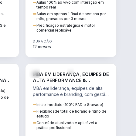
o,
Aulas 100% ao vivo com interação em
GIS e
escalável, lucrativo e bem
tempo real
precificado.
ês,
Aulas em apenas 1 final de semana por
mês, gravadas por 3 meses
IS e
Precificação estratégica e motor
comercial replicável
DURAÇÃO
12 meses
IREITO
VENDA E MARKETING
MBA EM LIDERANÇA, EQUIPES DE
 NA
ALTA PERFORMANCE &
BRANDING
MBA em liderança, equipes de alta
do)
performance e branding, com gestão
tmo de
por resultados, liderança humanizada
Inicio imediato (100% EAD e Gravado)
e comunicação persuasiva.
Flexibilidade total de horário e ritmo de
estudo
Conteúdo atualizado e aplicável à
prática profissional