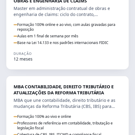
OBRAS E ENGENHARIA DE CLAIMS
Master em administração contratual de obras e
engenharia de claims: ciclo do contrato,
fundamentação de pleitos, delay analysis e FIDIC.
Formação 100% online e ao vivo, com aulas gravadas para
reposição
Aulas em 1 final de semana por mês
Base na Lei 14.133 e nos padrões internacionais FIDIC
DURAÇÃO
12 meses
DIREITO
MBA CONTABILIDADE, DIREITO TRIBUTÁRIO E
ATUALIZAÇÕES DA REFORMA TRIBUTÁRIA
MBA que une contabilidade, direito tributário e as
mudanças da Reforma Tributária (CBS, IBS) para
atuação estratégica no novo cenário.
Formação 100% ao vivo e online
Professores de referência em contabilidade, tributação e
legislação fiscal
Cobertura de CBS, IBS, ITCMD e compliance fiscal