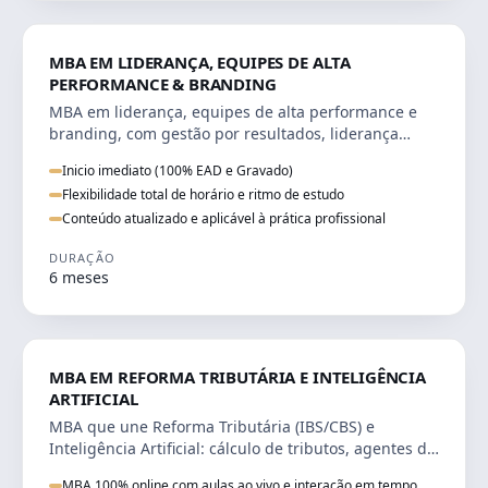
VENDA E MARKETING
MBA EM LIDERANÇA, EQUIPES DE ALTA
PERFORMANCE & BRANDING
MBA em liderança, equipes de alta performance e
branding, com gestão por resultados, liderança
humanizada e comunicação persuasiva.
Inicio imediato (100% EAD e Gravado)
Flexibilidade total de horário e ritmo de estudo
Conteúdo atualizado e aplicável à prática profissional
DURAÇÃO
6 meses
DIREITO
MBA EM REFORMA TRIBUTÁRIA E INTELIGÊNCIA
ARTIFICIAL
MBA que une Reforma Tributária (IBS/CBS) e
Inteligência Artificial: cálculo de tributos, agentes de
IA, RPA e automação da rotina fiscal.
MBA 100% online com aulas ao vivo e interação em tempo