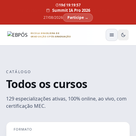
Pular para o conteúdo
19d 19:19:56
Summit IA Pro 2026
27/08/2026
Participe →
ESCOLA BRASILEIRA DE
GRADUAÇÃO E PÓS-GRADUAÇÃO
CATÁLOGO
Todos os cursos
129 especializações ativas, 100% online, ao vivo, com
certificação MEC.
FORMATO