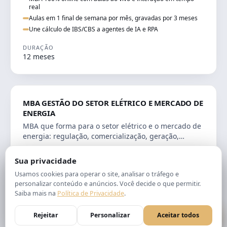
real
Aulas em 1 final de semana por mês, gravadas por 3 meses
Une cálculo de IBS/CBS a agentes de IA e RPA
DURAÇÃO
12 meses
ENGENHARIA
MBA GESTÃO DO SETOR ELÉTRICO E MERCADO DE
ENERGIA
MBA que forma para o setor elétrico e o mercado de
energia: regulação, comercialização, geração,
transmissão e revisão tarifária.
Pós 100% online e ao vivo, com interação em tempo real
Sua privacidade
Aulas em 1 final de semana por mês, gravadas por 3 meses
Usamos cookies para operar o site, analisar o tráfego e
Certificação reconhecida pelo MEC
personalizar conteúdo e anúncios. Você decide o que permitir.
Saiba mais na
Política de Privacidade
.
DURAÇÃO
12 meses
Rejeitar
Personalizar
Aceitar todos