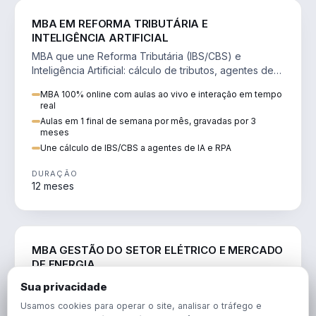
DIREITO
MBA EM REFORMA TRIBUTÁRIA E
INTELIGÊNCIA ARTIFICIAL
MBA que une Reforma Tributária (IBS/CBS) e
Inteligência Artificial: cálculo de tributos, agentes de
IA, RPA e automação da rotina fiscal.
MBA 100% online com aulas ao vivo e interação em tempo
real
Aulas em 1 final de semana por mês, gravadas por 3
meses
Une cálculo de IBS/CBS a agentes de IA e RPA
DURAÇÃO
12 meses
ENGENHARIA
MBA GESTÃO DO SETOR ELÉTRICO E MERCADO
DE ENERGIA
MBA que forma para o setor elétrico e o mercado de
Sua privacidade
energia: regulação, comercialização, geração,
Usamos cookies para operar o site, analisar o tráfego e
transmissão e revisão tarifária.