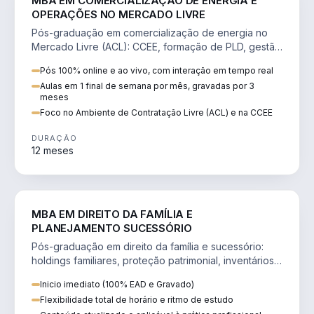
MBA EM COMERCIALIZAÇÃO DE ENERGIA E
OPERAÇÕES NO MERCADO LIVRE
Pós-graduação em comercialização de energia no
Mercado Livre (ACL): CCEE, formação de PLD, gestão
de risco e migração de clientes.
Pós 100% online e ao vivo, com interação em tempo real
Aulas em 1 final de semana por mês, gravadas por 3
meses
Foco no Ambiente de Contratação Livre (ACL) e na CCEE
DURAÇÃO
12 meses
DIREITO
MBA EM DIREITO DA FAMÍLIA E
PLANEJAMENTO SUCESSÓRIO
Pós-graduação em direito da família e sucessório:
holdings familiares, proteção patrimonial, inventários
e tributação da sucessão.
Inicio imediato (100% EAD e Gravado)
Flexibilidade total de horário e ritmo de estudo