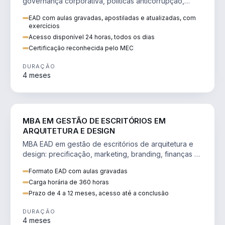
governança corporativa, políticas anticorrupção,
melhoria contínua e IA aplicada a processos.
EAD com aulas gravadas, apostiladas e atualizadas, com
exercícios
Acesso disponível 24 horas, todos os dias
Certificação reconhecida pelo MEC
DURAÇÃO
4 meses
ENGENHARIA
MBA EM GESTÃO DE ESCRITÓRIOS EM
ARQUITETURA E DESIGN
MBA EAD em gestão de escritórios de arquitetura e
design: precificação, marketing, branding, finanças e
gestão de equipes criativas.
Formato EAD com aulas gravadas
Carga horária de 360 horas
Prazo de 4 a 12 meses, acesso até a conclusão
DURAÇÃO
4 meses