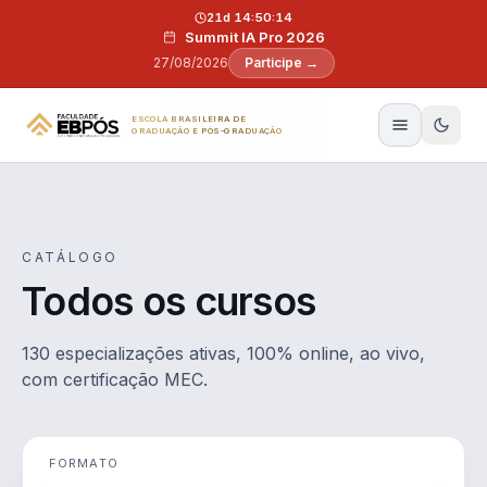
Pular para o conteúdo
21d 14:50:13
Summit IA Pro 2026
27/08/2026
Participe →
ESCOLA BRASILEIRA DE
GRADUAÇÃO E PÓS-GRADUAÇÃO
CATÁLOGO
Todos os cursos
130 especializações ativas, 100% online, ao vivo,
com certificação MEC.
FORMATO