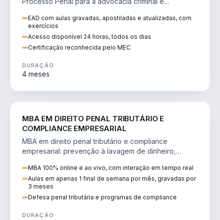
Processo Penal para a advocacia criminal e
concursos jurídicos.
EAD com aulas gravadas, apostiladas e atualizadas, com
exercícios
Acesso disponível 24 horas, todos os dias
Certificação reconhecida pelo MEC
DURAÇÃO
4 meses
DIREITO
MBA EM DIREITO PENAL TRIBUTÁRIO E
COMPLIANCE EMPRESARIAL
MBA em direito penal tributário e compliance
empresarial: prevenção à lavagem de dinheiro,
crimes tributários e auditoria.
MBA 100% online e ao vivo, com interação em tempo real
Aulas em apenas 1 final de semana por mês, gravadas por
3 meses
Defesa penal tributária e programas de compliance
DURAÇÃO