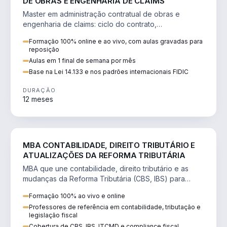
DE OBRAS E ENGENHARIA DE CLAIMS
Master em administração contratual de obras e
engenharia de claims: ciclo do contrato,
fundamentação de pleitos, delay analysis e FIDIC.
Formação 100% online e ao vivo, com aulas gravadas para
reposição
Aulas em 1 final de semana por mês
Base na Lei 14.133 e nos padrões internacionais FIDIC
DURAÇÃO
12 meses
DIREITO
MBA CONTABILIDADE, DIREITO TRIBUTÁRIO E
ATUALIZAÇÕES DA REFORMA TRIBUTÁRIA
MBA que une contabilidade, direito tributário e as
mudanças da Reforma Tributária (CBS, IBS) para
atuação estratégica no novo cenário.
Formação 100% ao vivo e online
Professores de referência em contabilidade, tributação e
legislação fiscal
Cobertura de CBS, IBS, ITCMD e compliance fiscal