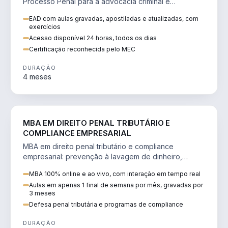
Processo Penal para a advocacia criminal e
concursos jurídicos.
EAD com aulas gravadas, apostiladas e atualizadas, com
exercícios
Acesso disponível 24 horas, todos os dias
Certificação reconhecida pelo MEC
DURAÇÃO
4 meses
DIREITO
MBA EM DIREITO PENAL TRIBUTÁRIO E
COMPLIANCE EMPRESARIAL
MBA em direito penal tributário e compliance
empresarial: prevenção à lavagem de dinheiro,
crimes tributários e auditoria.
MBA 100% online e ao vivo, com interação em tempo real
Aulas em apenas 1 final de semana por mês, gravadas por
3 meses
Defesa penal tributária e programas de compliance
DURAÇÃO