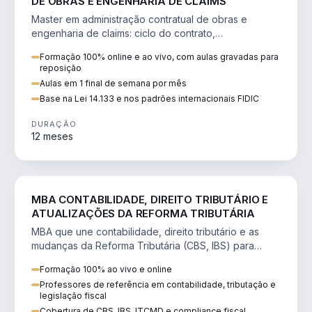
DE OBRAS E ENGENHARIA DE CLAIMS
Master em administração contratual de obras e
engenharia de claims: ciclo do contrato,
fundamentação de pleitos, delay analysis e FIDIC.
Formação 100% online e ao vivo, com aulas gravadas para
reposição
Aulas em 1 final de semana por mês
Base na Lei 14.133 e nos padrões internacionais FIDIC
DURAÇÃO
12 meses
DIREITO
MBA CONTABILIDADE, DIREITO TRIBUTÁRIO E
ATUALIZAÇÕES DA REFORMA TRIBUTÁRIA
MBA que une contabilidade, direito tributário e as
mudanças da Reforma Tributária (CBS, IBS) para
atuação estratégica no novo cenário.
Formação 100% ao vivo e online
Professores de referência em contabilidade, tributação e
legislação fiscal
Cobertura de CBS, IBS, ITCMD e compliance fiscal