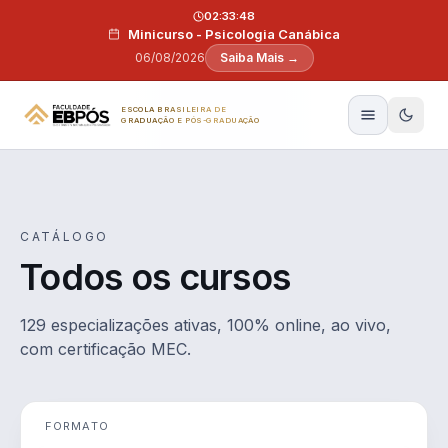
Pular para o conteúdo
02:33:47
Minicurso - Psicologia Canábica
06/08/2026
Saiba Mais →
ESCOLA BRASILEIRA DE
GRADUAÇÃO E PÓS-GRADUAÇÃO
CATÁLOGO
Todos os cursos
129 especializações ativas, 100% online, ao vivo,
com certificação MEC.
FORMATO