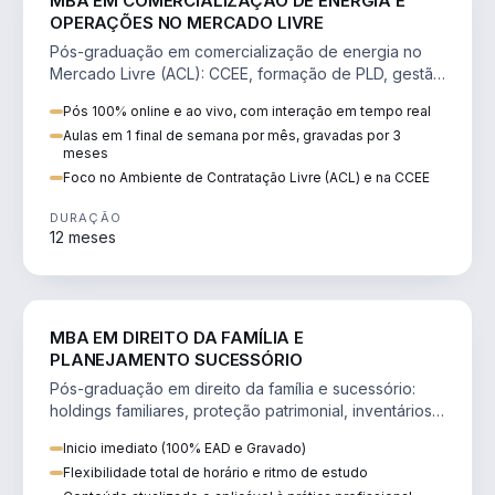
MBA EM COMERCIALIZAÇÃO DE ENERGIA E
OPERAÇÕES NO MERCADO LIVRE
Pós-graduação em comercialização de energia no
Mercado Livre (ACL): CCEE, formação de PLD, gestão
de risco e migração de clientes.
Pós 100% online e ao vivo, com interação em tempo real
Aulas em 1 final de semana por mês, gravadas por 3
meses
Foco no Ambiente de Contratação Livre (ACL) e na CCEE
DURAÇÃO
12 meses
DIREITO
MBA EM DIREITO DA FAMÍLIA E
PLANEJAMENTO SUCESSÓRIO
Pós-graduação em direito da família e sucessório:
holdings familiares, proteção patrimonial, inventários
e tributação da sucessão.
Inicio imediato (100% EAD e Gravado)
Flexibilidade total de horário e ritmo de estudo