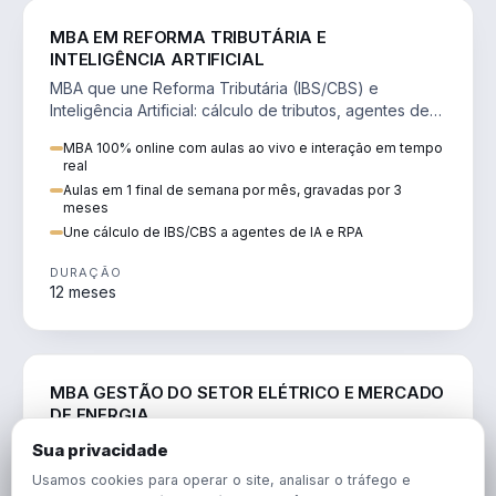
DIREITO
MBA EM REFORMA TRIBUTÁRIA E
INTELIGÊNCIA ARTIFICIAL
MBA que une Reforma Tributária (IBS/CBS) e
Inteligência Artificial: cálculo de tributos, agentes de
IA, RPA e automação da rotina fiscal.
MBA 100% online com aulas ao vivo e interação em tempo
real
Aulas em 1 final de semana por mês, gravadas por 3
meses
Une cálculo de IBS/CBS a agentes de IA e RPA
DURAÇÃO
12 meses
ENGENHARIA
MBA GESTÃO DO SETOR ELÉTRICO E MERCADO
DE ENERGIA
MBA que forma para o setor elétrico e o mercado de
Sua privacidade
energia: regulação, comercialização, geração,
Usamos cookies para operar o site, analisar o tráfego e
transmissão e revisão tarifária.