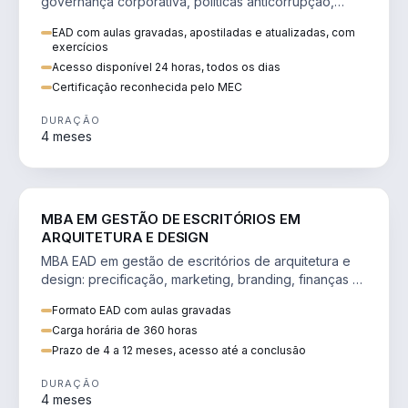
governança corporativa, políticas anticorrupção,
melhoria contínua e IA aplicada a processos.
EAD com aulas gravadas, apostiladas e atualizadas, com
exercícios
Acesso disponível 24 horas, todos os dias
Certificação reconhecida pelo MEC
DURAÇÃO
4 meses
ENGENHARIA
MBA EM GESTÃO DE ESCRITÓRIOS EM
ARQUITETURA E DESIGN
MBA EAD em gestão de escritórios de arquitetura e
design: precificação, marketing, branding, finanças e
gestão de equipes criativas.
Formato EAD com aulas gravadas
Carga horária de 360 horas
Prazo de 4 a 12 meses, acesso até a conclusão
DURAÇÃO
4 meses