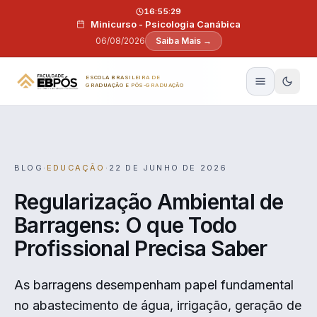
Pular para o conteúdo
16:55:28
Minicurso - Psicologia Canábica
06/08/2026
Saiba Mais →
ESCOLA BRASILEIRA DE
GRADUAÇÃO E PÓS-GRADUAÇÃO
BLOG
·
EDUCAÇÃO
·
22 DE JUNHO DE 2026
Regularização Ambiental de
Barragens: O que Todo
Profissional Precisa Saber
As barragens desempenham papel fundamental
no abastecimento de água, irrigação, geração de