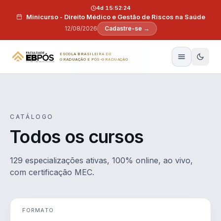
Pular para o conteúdo
4d 15:52:23
Minicurso - Direito Médico e Gestão de Riscos na Saúde
12/08/2026
Cadastre-se →
ESCOLA BRASILEIRA DE
GRADUAÇÃO E PÓS-GRADUAÇÃO
CATÁLOGO
Todos os cursos
129 especializações ativas, 100% online, ao vivo,
com certificação MEC.
FORMATO