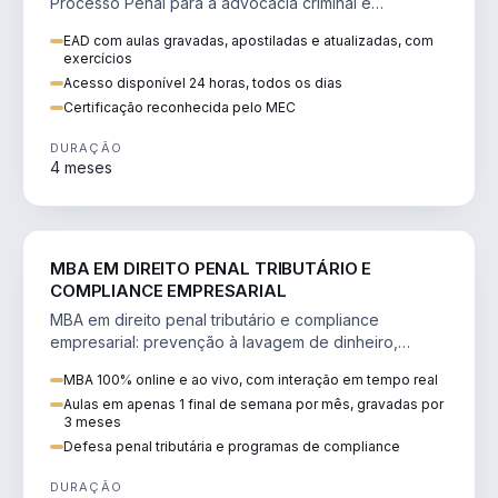
Processo Penal para a advocacia criminal e
concursos jurídicos.
EAD com aulas gravadas, apostiladas e atualizadas, com
exercícios
Acesso disponível 24 horas, todos os dias
Certificação reconhecida pelo MEC
DURAÇÃO
4 meses
DIREITO
MBA EM DIREITO PENAL TRIBUTÁRIO E
COMPLIANCE EMPRESARIAL
MBA em direito penal tributário e compliance
empresarial: prevenção à lavagem de dinheiro,
crimes tributários e auditoria.
MBA 100% online e ao vivo, com interação em tempo real
Aulas em apenas 1 final de semana por mês, gravadas por
3 meses
Defesa penal tributária e programas de compliance
DURAÇÃO