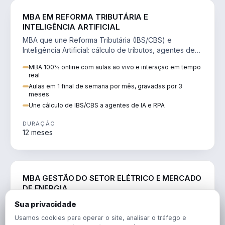
DIREITO
MBA EM REFORMA TRIBUTÁRIA E
INTELIGÊNCIA ARTIFICIAL
MBA que une Reforma Tributária (IBS/CBS) e
Inteligência Artificial: cálculo de tributos, agentes de
IA, RPA e automação da rotina fiscal.
MBA 100% online com aulas ao vivo e interação em tempo
real
Aulas em 1 final de semana por mês, gravadas por 3
meses
Une cálculo de IBS/CBS a agentes de IA e RPA
DURAÇÃO
12 meses
ENGENHARIA
MBA GESTÃO DO SETOR ELÉTRICO E MERCADO
DE ENERGIA
MBA que forma para o setor elétrico e o mercado de
Sua privacidade
energia: regulação, comercialização, geração,
Usamos cookies para operar o site, analisar o tráfego e
transmissão e revisão tarifária.