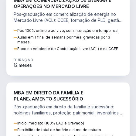
MBA EM COMERCIALIZAÇÃO DE ENERGIA E
OPERAÇÕES NO MERCADO LIVRE
Pós-graduação em comercialização de energia no
Mercado Livre (ACL): CCEE, formação de PLD, gestão
de risco e migração de clientes.
Pós 100% online e ao vivo, com interação em tempo real
Aulas em 1 final de semana por mês, gravadas por 3
meses
Foco no Ambiente de Contratação Livre (ACL) e na CCEE
DURAÇÃO
12 meses
DIREITO
MBA EM DIREITO DA FAMÍLIA E
PLANEJAMENTO SUCESSÓRIO
Pós-graduação em direito da família e sucessório:
holdings familiares, proteção patrimonial, inventários
e tributação da sucessão.
Inicio imediato (100% EAD e Gravado)
Flexibilidade total de horário e ritmo de estudo