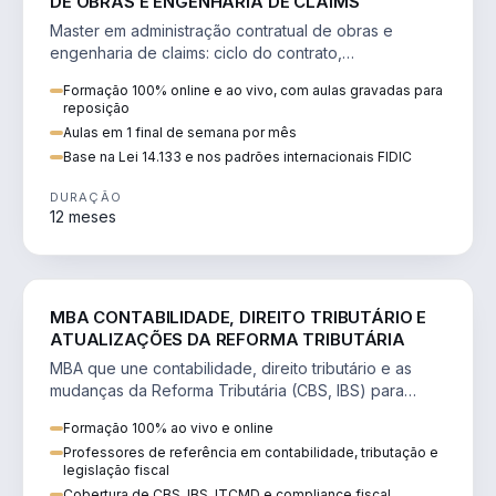
DE OBRAS E ENGENHARIA DE CLAIMS
Master em administração contratual de obras e
engenharia de claims: ciclo do contrato,
fundamentação de pleitos, delay analysis e FIDIC.
Formação 100% online e ao vivo, com aulas gravadas para
reposição
Aulas em 1 final de semana por mês
Base na Lei 14.133 e nos padrões internacionais FIDIC
DURAÇÃO
12 meses
DIREITO
MBA CONTABILIDADE, DIREITO TRIBUTÁRIO E
ATUALIZAÇÕES DA REFORMA TRIBUTÁRIA
MBA que une contabilidade, direito tributário e as
mudanças da Reforma Tributária (CBS, IBS) para
atuação estratégica no novo cenário.
Formação 100% ao vivo e online
Professores de referência em contabilidade, tributação e
legislação fiscal
Cobertura de CBS, IBS, ITCMD e compliance fiscal