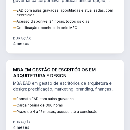
governança corporativa, políticas anticorrupção,
melhoria contínua e IA aplicada a processos.
EAD com aulas gravadas, apostiladas e atualizadas, com
exercícios
Acesso disponível 24 horas, todos os dias
Certificação reconhecida pelo MEC
DURAÇÃO
4 meses
ENGENHARIA
MBA EM GESTÃO DE ESCRITÓRIOS EM
ARQUITETURA E DESIGN
MBA EAD em gestão de escritórios de arquitetura e
design: precificação, marketing, branding, finanças e
gestão de equipes criativas.
Formato EAD com aulas gravadas
Carga horária de 360 horas
Prazo de 4 a 12 meses, acesso até a conclusão
DURAÇÃO
4 meses