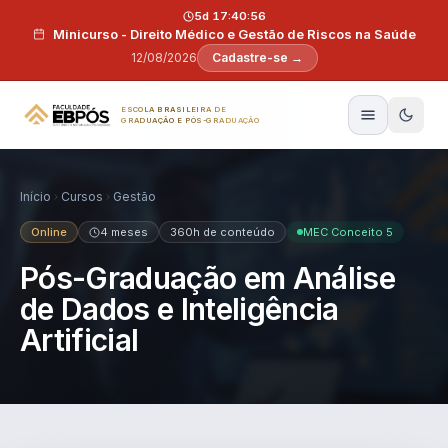
Pular para o conteúdo
5d 17:40:55
Minicurso - Direito Médico e Gestão de Riscos na Saúde
12/08/2026
Cadastre-se →
ESCOLA BRASILEIRA DE
GRADUAÇÃO E PÓS-GRADUAÇÃO
Início
Cursos
Gestão
Online
4 meses
360h de conteúdo
MEC Conceito 5
Pós-Graduação em Análise
de Dados e Inteligência
Artificial