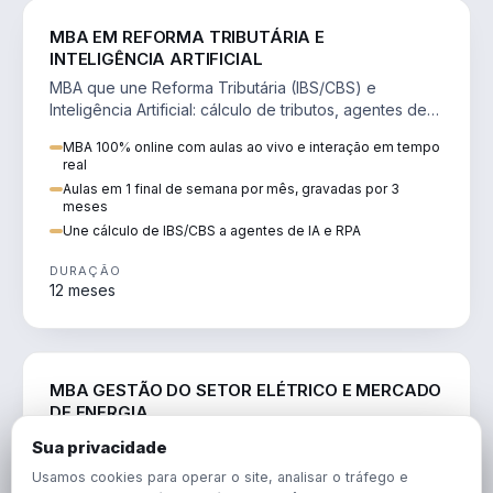
DIREITO
MBA EM REFORMA TRIBUTÁRIA E
INTELIGÊNCIA ARTIFICIAL
MBA que une Reforma Tributária (IBS/CBS) e
Inteligência Artificial: cálculo de tributos, agentes de
IA, RPA e automação da rotina fiscal.
MBA 100% online com aulas ao vivo e interação em tempo
real
Aulas em 1 final de semana por mês, gravadas por 3
meses
Une cálculo de IBS/CBS a agentes de IA e RPA
DURAÇÃO
12 meses
ENGENHARIA
MBA GESTÃO DO SETOR ELÉTRICO E MERCADO
DE ENERGIA
MBA que forma para o setor elétrico e o mercado de
Sua privacidade
energia: regulação, comercialização, geração,
Usamos cookies para operar o site, analisar o tráfego e
transmissão e revisão tarifária.