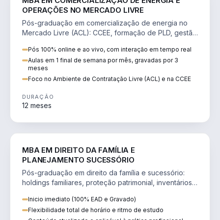
MBA EM COMERCIALIZAÇÃO DE ENERGIA E
OPERAÇÕES NO MERCADO LIVRE
Pós-graduação em comercialização de energia no
Mercado Livre (ACL): CCEE, formação de PLD, gestão
de risco e migração de clientes.
Pós 100% online e ao vivo, com interação em tempo real
Aulas em 1 final de semana por mês, gravadas por 3
meses
Foco no Ambiente de Contratação Livre (ACL) e na CCEE
DURAÇÃO
12 meses
DIREITO
MBA EM DIREITO DA FAMÍLIA E
PLANEJAMENTO SUCESSÓRIO
Pós-graduação em direito da família e sucessório:
holdings familiares, proteção patrimonial, inventários
e tributação da sucessão.
Inicio imediato (100% EAD e Gravado)
Flexibilidade total de horário e ritmo de estudo