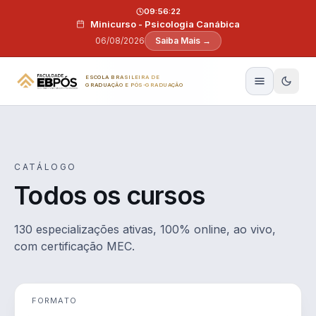
Pular para o conteúdo
09:56:21
Minicurso - Psicologia Canábica
06/08/2026
Saiba Mais →
ESCOLA BRASILEIRA DE
GRADUAÇÃO E PÓS-GRADUAÇÃO
CATÁLOGO
Todos os cursos
130 especializações ativas, 100% online, ao vivo,
com certificação MEC.
FORMATO