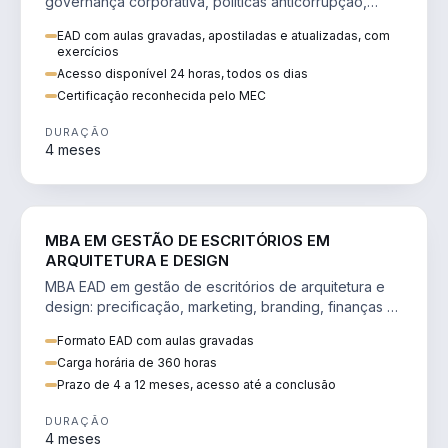
governança corporativa, políticas anticorrupção,
melhoria contínua e IA aplicada a processos.
EAD com aulas gravadas, apostiladas e atualizadas, com
exercícios
Acesso disponível 24 horas, todos os dias
Certificação reconhecida pelo MEC
DURAÇÃO
4 meses
ENGENHARIA
MBA EM GESTÃO DE ESCRITÓRIOS EM
ARQUITETURA E DESIGN
MBA EAD em gestão de escritórios de arquitetura e
design: precificação, marketing, branding, finanças e
gestão de equipes criativas.
Formato EAD com aulas gravadas
Carga horária de 360 horas
Prazo de 4 a 12 meses, acesso até a conclusão
DURAÇÃO
4 meses