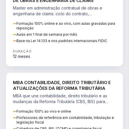
DE OBRAS E ENGENHARIA DE CLAIMS
Master em administração contratual de obras e
engenharia de claims: ciclo do contrato,
fundamentação de pleitos, delay analysis e FIDIC.
Formação 100% online e ao vivo, com aulas gravadas para
reposição
Aulas em 1 final de semana por mês
Base na Lei 14.133 e nos padrões internacionais FIDIC
DURAÇÃO
12 meses
DIREITO
MBA CONTABILIDADE, DIREITO TRIBUTÁRIO E
ATUALIZAÇÕES DA REFORMA TRIBUTÁRIA
MBA que une contabilidade, direito tributário e as
mudanças da Reforma Tributária (CBS, IBS) para
atuação estratégica no novo cenário.
Formação 100% ao vivo e online
Professores de referência em contabilidade, tributação e
legislação fiscal
Cobertura de CBS, IBS, ITCMD e compliance fiscal