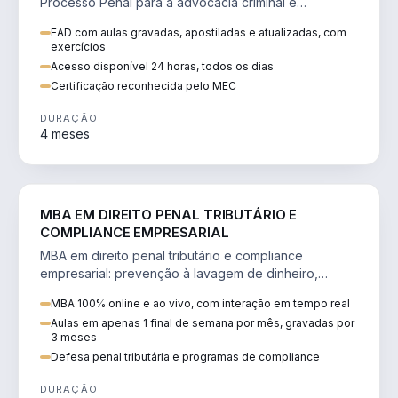
Processo Penal para a advocacia criminal e
concursos jurídicos.
EAD com aulas gravadas, apostiladas e atualizadas, com
exercícios
Acesso disponível 24 horas, todos os dias
Certificação reconhecida pelo MEC
DURAÇÃO
4 meses
DIREITO
MBA EM DIREITO PENAL TRIBUTÁRIO E
COMPLIANCE EMPRESARIAL
MBA em direito penal tributário e compliance
empresarial: prevenção à lavagem de dinheiro,
crimes tributários e auditoria.
MBA 100% online e ao vivo, com interação em tempo real
Aulas em apenas 1 final de semana por mês, gravadas por
3 meses
Defesa penal tributária e programas de compliance
DURAÇÃO