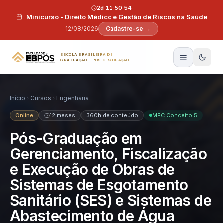
Pular para o conteúdo
2d 11:50:53
Minicurso - Direito Médico e Gestão de Riscos na Saúde
12/08/2026
Cadastre-se →
ESCOLA BRASILEIRA DE
GRADUAÇÃO E PÓS-GRADUAÇÃO
Início
Cursos
Engenharia
Online
12 meses
360h de conteúdo
MEC Conceito 5
Pós-Graduação em
Gerenciamento, Fiscalização
e Execução de Obras de
Sistemas de Esgotamento
Sanitário (SES) e Sistemas de
Abastecimento de Água