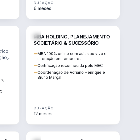
DURAÇÃO
6 meses
NHARIA
DIREITO
MBA HOLDING, PLANEJAMENTO
SOCIETÁRIO & SUCESSÓRIO
rico
MBA 100% online com aulas ao vivo e
ção,
interação em tempo real
Certificação reconhecida pelo MEC
Coordenação de Adriano Henrique e
Bruno Marçal
ês,
EC
DURAÇÃO
12 meses
IREITO
DIREITO