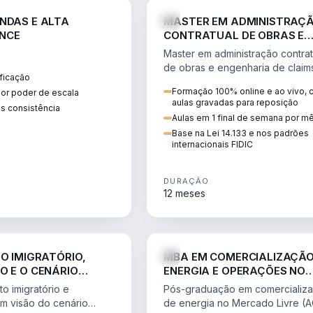
ENGE
NDAS E ALTA
MASTER EM ADMINISTRAÇ
NCE
CONTRATUAL DE OBRAS E
ENGENHARIA DE CLAIMS
Master em administração contrat
de obras e engenharia de claim
ficação
ciclo do contrato, fundamentaç
Formação 100% online e ao vivo,
ior poder de escala
pleitos, delay analysis e FIDIC.
aulas gravadas para reposição
s consistência
Aulas em 1 final de semana por m
Base na Lei 14.133 e nos padrões
internacionais FIDIC
DURAÇÃO
12 meses
DIREITO
ENGE
TO IMIGRATÓRIO,
MBA EM COMERCIALIZAÇÃO
O E O CENÁRIO
ENERGIA E OPERAÇÕES NO
ONAL
MERCADO LIVRE
o imigratório e
Pós-graduação em comercializ
om visão do cenário
de energia no Mercado Livre (A