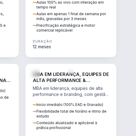
o,
Aulas 100% ao vivo com interação em
GIS e
escalável, lucrativo e bem
tempo real
precificado.
ês,
Aulas em apenas 1 final de semana por
mês, gravadas por 3 meses
IS e
Precificação estratégica e motor
comercial replicável
DURAÇÃO
12 meses
IREITO
VENDA E MARKETING
MBA EM LIDERANÇA, EQUIPES DE
 NA
ALTA PERFORMANCE &
BRANDING
MBA em liderança, equipes de alta
do)
performance e branding, com gestão
tmo de
por resultados, liderança humanizada
Inicio imediato (100% EAD e Gravado)
e comunicação persuasiva.
Flexibilidade total de horário e ritmo de
estudo
Conteúdo atualizado e aplicável à
prática profissional