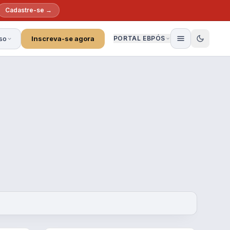
Cadastre-se →
so
Inscreva-se agora
PORTAL EBPÓS