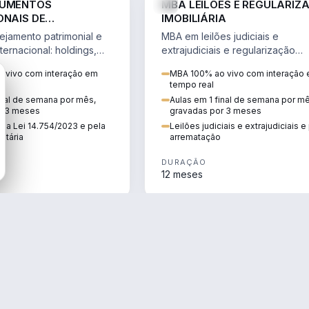
RUMENTOS
MBA LEILÕES E REGULARIZ
ONAIS DE
IMOBILIÁRIA
NTO PATRIMONIAL &
jamento patrimonial e
MBA em leilões judiciais e
IO
ternacional: holdings,
extrajudiciais e regularização
hore sob a Lei
imobiliária, com due diligence,
 vivo com interação em
MBA 100% ao vivo com interação
e a Reforma Tributária.
alienação fiduciária e pós-
tempo real
arrematação.
inal de semana por mês,
Aulas em 1 final de semana por m
r 3 meses
gravadas por 3 meses
ela Lei 14.754/2023 e pela
Leilões judiciais e extrajudiciais 
utária
arrematação
DURAÇÃO
12 meses
ENGENHARIA