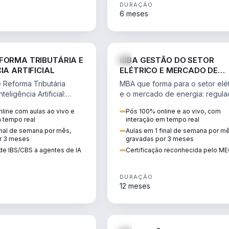
DURAÇÃO
6 meses
DIREITO
ENGE
FORMA TRIBUTÁRIA E
MBA GESTÃO DO SETOR
IA ARTIFICIAL
ELÉTRICO E MERCADO DE
ENERGIA
Reforma Tributária
MBA que forma para o setor elét
teligência Artificial:
e o mercado de energia: regula
ibutos, agentes de IA,
comercialização, geração,
line com aulas ao vivo e
Pós 100% online e ao vivo, com
ão da rotina fiscal.
transmissão e revisão tarifária.
m tempo real
interação em tempo real
inal de semana por mês,
Aulas em 1 final de semana por m
r 3 meses
gravadas por 3 meses
de IBS/CBS a agentes de IA
Certificação reconhecida pelo M
DURAÇÃO
12 meses
DIREITO
D