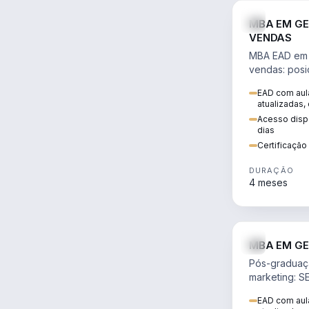
MBA EM GE
VENDAS
MBA EAD em 
vendas: posi
precificação,
EAD com aula
comportamen
atualizadas,
era digital.
Acesso dispo
dias
Certificaçã
DURAÇÃO
4 meses
MBA EM GE
Pós-graduaç
marketing: S
neuromarketi
EAD com aula
decisões ori