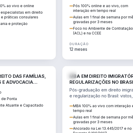
 vistos, cidadania,
CCEE, formação de PLD, gestão
0% ao vivo e online
Pós 100% online e ao vivo, com
 e consultoria
risco e migração de clientes.
interação em tempo real
especialistas em direito
.
l e práticas consulares
Aulas em 1 final de semana por m
gravadas por 3 meses
dania e proteção
Foco no Ambiente de Contratação
(ACL) e na CCEE
DURAÇÃO
12 meses
DIREITO
D
EITO DAS FAMÍLIAS,
MBA EM DIREITO IMIGRATÓR
 E ADVOCACIA
REGULARIZAÇÕES NO BRAS
ORÂNEA
Pós-graduação em direito imigra
o
e regularização no Brasil: vistos,
 de Ponta
residência, naturalização, refúg
te Atuante e Capacitado
MBA 100% ao vivo com interação
tributação do imigrante.
tempo real
Aulas em 1 final de semana por m
gravadas por 3 meses
Ancorado na Lei 13.445/2017 e no