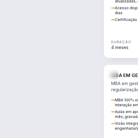
atualizadas,
Acesso dispo
dias
Certificaçã
DURAÇÃO
4 meses
MBA EM GE
MBA em gestã
regularizaçã
avaliação de
MBA 100% on
ambiental em
interação e
infraestrutura
Aulas em ape
mês, gravad
Visão integra
engenharia/a