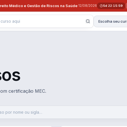
ireito Médico e Gestão de Riscos na Saúde
·
12/08/2026
5d 22:15:58
Escolha seu cur
sos
 com certificação MEC.