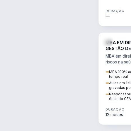
DURAÇÃO
—
MBA EM DI
GESTÃO DE
MBA em direi
riscos na sa
civil e penal
MBA 100% ao
judicializaç
tempo real
patrimonial.
Aulas em 1 f
gravadas po
Responsabili
ética do CF
DURAÇÃO
12 meses