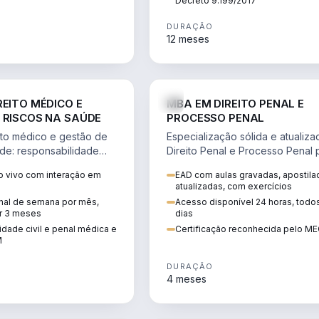
Decreto 9.199/2017
DURAÇÃO
12 meses
DIREITO
D
REITO MÉDICO E
MBA EM DIREITO PENAL E
 RISCOS NA SAÚDE
PROCESSO PENAL
to médico e gestão de
Especialização sólida e atualiz
úde: responsabilidade
Direito Penal e Processo Penal 
, ética do CFM,
advocacia criminal e concursos
 vivo com interação em
EAD com aulas gravadas, apostila
ão e planejamento
jurídicos.
atualizadas, com exercícios
inal de semana por mês,
Acesso disponível 24 horas, todo
r 3 meses
dias
dade civil e penal médica e
Certificação reconhecida pelo M
M
DURAÇÃO
4 meses