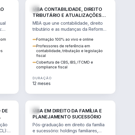
NHARIA
DIREITO
ÃO
MBA CONTABILIDADE, DIREITO
TRIBUTÁRIO E ATUALIZAÇÕES
DA REFORMA TRIBUTÁRIA
ual
MBA que une contabilidade, direito
s:
tributário e as mudanças da Reforma
ão de
Tributária (CBS, IBS) para atuação
 com
Formação 100% ao vivo e online
estratégica no novo cenário.
Professores de referência em
ês
contabilidade, tributação e legislação
fiscal
Cobertura de CBS, IBS, ITCMD e
compliance fiscal
DURAÇÃO
12 meses
NHARIA
DIREITO
 DE
MBA EM DIREITO DA FAMÍLIA E
PLANEJAMENTO SUCESSÓRIO
ação
Pós-graduação em direito da família
CL):
e sucessório: holdings familiares,