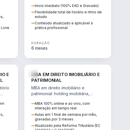
 de
proteção patrimonial, inventários e
Inicio imediato (100% EAD e Gravado)
tributação da sucessão.
Flexibilidade total de horário e ritmo de
ês,
estudo
Conteúdo atualizado e aplicável à
 Livre
prática profissional
DURAÇÃO
6 meses
IREITO
DIREITO
IO E
MBA EM DIREITO IMOBILIÁRIO E
IL
PATRIMONIAL
tório
MBA em direito imobiliário e
patrimonial: holding imobiliária,
io e
incorporações, loteamentos,
 em
MBA 100% online e ao vivo, com
contratos e impactos da Reforma
interação em tempo real
Tributária.
ês,
Aulas em 1 final de semana por mês,
gravadas por 3 meses
Atualizado pela Reforma Tributária (EC