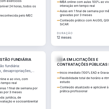
 com exercícios
MBA online com aulas 100% ao viv
perícia ambiental com ArcGIS, Q
interação em tempo real
nível 24 horas, todos os
SiCAR.
Aulas em 1 final de semana por m
gravadas por 3 meses
o reconhecida pelo MEC
Conteúdo prático com ArcGIS, QG
SiCAR
DURAÇÃO
12 meses
AGRO
D
STÃO FUNDIÁRIA
MBA EM LICITAÇÕES E
CONTRATAÇÕES PÚBLICAS
o fundiária:
ATUALIDADE
o, desapropriações,
Inicio imediato (100% EAD e Grava
 imóveis e licenciamento
Flexibilidade total de horário e ri
line e ao vivo, com
 projetos de
estudo
m tempo real
.
Conteúdo atualizado e aplicável à
nas 1 final de semana por
prática profissional
as por 3 meses
da: jurídica, de
valiação e socioambiental