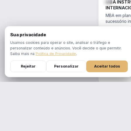
MBA INST
INTERNACI
PLANEJAME
MBA em plane
SUCESSÓR
sucessório in
trusts e offs
MBA 100% ao
14.754/2023 
Sua privacidade
tempo real
Aulas em 1 f
Usamos cookies para operar o site, analisar o tráfego e
gravadas po
personalizar conteúdo e anúncios. Você decide o que permitir.
Atualizado p
Saiba mais na
Política de Privacidade
.
Reforma Trib
Rejeitar
Personalizar
Aceitar todos
DURAÇÃO
12 meses