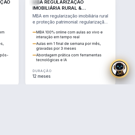
AÇÃO
MBA REGULARIZAÇÃO
IMOBILIÁRIA RURAL &
PROTEÇÃO PATRIMONIAL
MBA em regularização imobiliária rural
e proteção patrimonial: regularização
fundiária, contratos agrários e holding
 em
MBA 100% online com aulas ao vivo e
rural.
interação em tempo real
ês,
Aulas em 1 final de semana por mês,
gravadas por 3 meses
e pós-
Abordagem prática com ferramentas
tecnológicas e IA
DURAÇÃO
12 meses
AGRO
AGRO