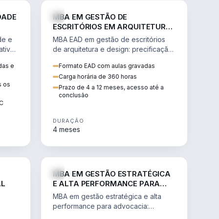
GESTÃO
ENGENHARIA
DADE
MBA EM GESTÃO DE
ESCRITÓRIOS EM ARQUITETURA
E DESIGN
de e
MBA EAD em gestão de escritórios
tiva,
de arquitetura e design: precificação,
a
marketing, branding, finanças e
das e
Formato EAD com aulas gravadas
sos.
gestão de equipes criativas.
Carga horária de 360 horas
s os
Prazo de 4 a 12 meses, acesso até a
conclusão
EC
DURAÇÃO
4 meses
AGRO
DIREITO
MBA EM GESTÃO ESTRATÉGICA
AL
E ALTA PERFORMANCE PARA
ADVOCACIA
MBA em gestão estratégica e alta
performance para advocacia:
 e
transformar o escritório num negócio