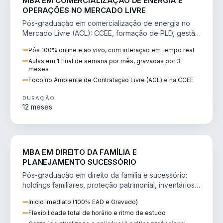
MBA EM COMERCIALIZAÇÃO DE ENERGIA E
OPERAÇÕES NO MERCADO LIVRE
Pós-graduação em comercialização de energia no
Mercado Livre (ACL): CCEE, formação de PLD, gestão
de risco e migração de clientes.
Pós 100% online e ao vivo, com interação em tempo real
Aulas em 1 final de semana por mês, gravadas por 3
meses
Foco no Ambiente de Contratação Livre (ACL) e na CCEE
DURAÇÃO
12 meses
DIREITO
MBA EM DIREITO DA FAMÍLIA E
PLANEJAMENTO SUCESSÓRIO
Pós-graduação em direito da família e sucessório:
holdings familiares, proteção patrimonial, inventários
e tributação da sucessão.
Inicio imediato (100% EAD e Gravado)
Flexibilidade total de horário e ritmo de estudo