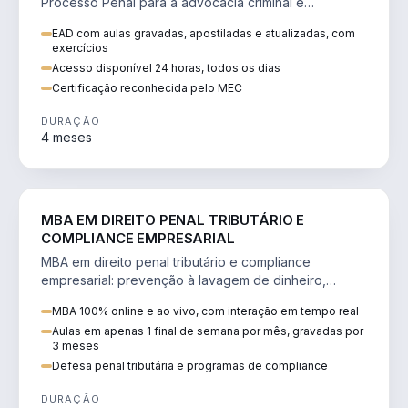
Processo Penal para a advocacia criminal e
concursos jurídicos.
EAD com aulas gravadas, apostiladas e atualizadas, com
exercícios
Acesso disponível 24 horas, todos os dias
Certificação reconhecida pelo MEC
DURAÇÃO
4 meses
DIREITO
MBA EM DIREITO PENAL TRIBUTÁRIO E
COMPLIANCE EMPRESARIAL
MBA em direito penal tributário e compliance
empresarial: prevenção à lavagem de dinheiro,
crimes tributários e auditoria.
MBA 100% online e ao vivo, com interação em tempo real
Aulas em apenas 1 final de semana por mês, gravadas por
3 meses
Defesa penal tributária e programas de compliance
DURAÇÃO