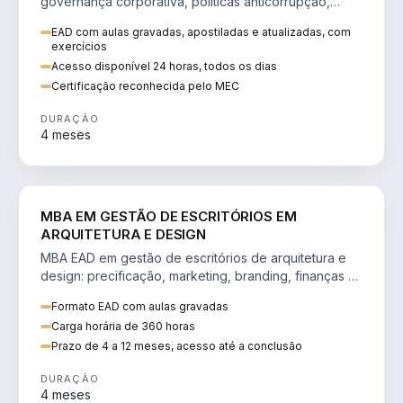
governança corporativa, políticas anticorrupção,
melhoria contínua e IA aplicada a processos.
EAD com aulas gravadas, apostiladas e atualizadas, com
exercícios
Acesso disponível 24 horas, todos os dias
Certificação reconhecida pelo MEC
DURAÇÃO
4 meses
ENGENHARIA
MBA EM GESTÃO DE ESCRITÓRIOS EM
ARQUITETURA E DESIGN
MBA EAD em gestão de escritórios de arquitetura e
design: precificação, marketing, branding, finanças e
gestão de equipes criativas.
Formato EAD com aulas gravadas
Carga horária de 360 horas
Prazo de 4 a 12 meses, acesso até a conclusão
DURAÇÃO
4 meses