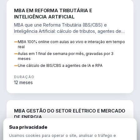
DIREITO
MBA EM REFORMA TRIBUTÁRIA E
INTELIGÊNCIA ARTIFICIAL
MBA que une Reforma Tributária (IBS/CBS) e
Inteligência Artificial: cálculo de tributos, agentes de
IA, RPA e automação da rotina fiscal.
MBA 100% online com aulas ao vivo e interação em tempo
real
Aulas em 1 final de semana por mês, gravadas por 3
meses
Une cálculo de IBS/CBS a agentes de IA e RPA
DURAÇÃO
12 meses
ENGENHARIA
MBA GESTÃO DO SETOR ELÉTRICO E MERCADO
DE ENERGIA
MBA que forma para o setor elétrico e o mercado de
Sua privacidade
energia: regulação, comercialização, geração,
Usamos cookies para operar o site, analisar o tráfego e
transmissão e revisão tarifária.