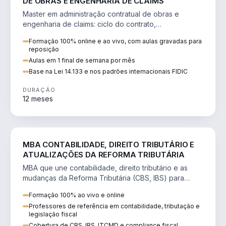
DE OBRAS E ENGENHARIA DE CLAIMS
Master em administração contratual de obras e
engenharia de claims: ciclo do contrato,
fundamentação de pleitos, delay analysis e FIDIC.
Formação 100% online e ao vivo, com aulas gravadas para
reposição
Aulas em 1 final de semana por mês
Base na Lei 14.133 e nos padrões internacionais FIDIC
DURAÇÃO
12 meses
DIREITO
MBA CONTABILIDADE, DIREITO TRIBUTÁRIO E
ATUALIZAÇÕES DA REFORMA TRIBUTÁRIA
MBA que une contabilidade, direito tributário e as
mudanças da Reforma Tributária (CBS, IBS) para
atuação estratégica no novo cenário.
Formação 100% ao vivo e online
Professores de referência em contabilidade, tributação e
legislação fiscal
Cobertura de CBS, IBS, ITCMD e compliance fiscal