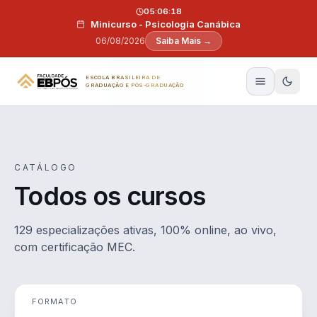
Pular para o conteúdo
05:06:17
Minicurso - Psicologia Canábica
06/08/2026
Saiba Mais →
ESCOLA BRASILEIRA DE
GRADUAÇÃO E PÓS-GRADUAÇÃO
CATÁLOGO
Todos os cursos
129 especializações ativas, 100% online, ao vivo,
com certificação MEC.
FORMATO