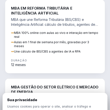
DIREITO
MBA EM REFORMA TRIBUTÁRIA E
INTELIGÊNCIA ARTIFICIAL
MBA que une Reforma Tributária (IBS/CBS) e
Inteligência Artificial: cálculo de tributos, agentes de
IA, RPA e automação da rotina fiscal.
MBA 100% online com aulas ao vivo e interação em tempo
real
Aulas em 1 final de semana por mês, gravadas por 3
meses
Une cálculo de IBS/CBS a agentes de IA e RPA
DURAÇÃO
12 meses
ENGENHARIA
MBA GESTÃO DO SETOR ELÉTRICO E MERCADO
DE ENERGIA
MBA que forma para o setor elétrico e o mercado de
Sua privacidade
energia: regulação, comercialização, geração,
Usamos cookies para operar o site, analisar o tráfego e
transmissão e revisão tarifária.