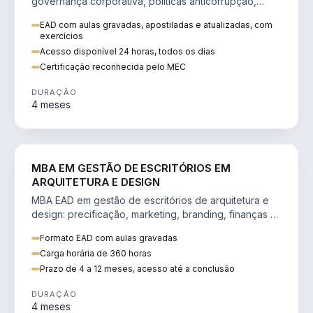
governança corporativa, políticas anticorrupção,
melhoria contínua e IA aplicada a processos.
EAD com aulas gravadas, apostiladas e atualizadas, com
exercícios
Acesso disponível 24 horas, todos os dias
Certificação reconhecida pelo MEC
DURAÇÃO
4 meses
ENGENHARIA
MBA EM GESTÃO DE ESCRITÓRIOS EM
ARQUITETURA E DESIGN
MBA EAD em gestão de escritórios de arquitetura e
design: precificação, marketing, branding, finanças e
gestão de equipes criativas.
Formato EAD com aulas gravadas
Carga horária de 360 horas
Prazo de 4 a 12 meses, acesso até a conclusão
DURAÇÃO
4 meses