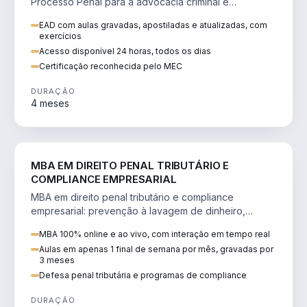
Processo Penal para a advocacia criminal e
concursos jurídicos.
EAD com aulas gravadas, apostiladas e atualizadas, com
exercícios
Acesso disponível 24 horas, todos os dias
Certificação reconhecida pelo MEC
DURAÇÃO
4 meses
DIREITO
MBA EM DIREITO PENAL TRIBUTÁRIO E
COMPLIANCE EMPRESARIAL
MBA em direito penal tributário e compliance
empresarial: prevenção à lavagem de dinheiro,
crimes tributários e auditoria.
MBA 100% online e ao vivo, com interação em tempo real
Aulas em apenas 1 final de semana por mês, gravadas por
3 meses
Defesa penal tributária e programas de compliance
DURAÇÃO