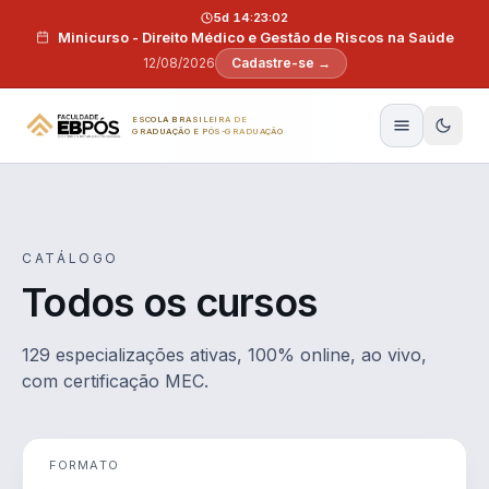
Pular para o conteúdo
5d 14:23:01
Minicurso - Direito Médico e Gestão de Riscos na Saúde
12/08/2026
Cadastre-se →
ESCOLA BRASILEIRA DE
GRADUAÇÃO E PÓS-GRADUAÇÃO
CATÁLOGO
Todos os cursos
129 especializações ativas, 100% online, ao vivo,
com certificação MEC.
FORMATO