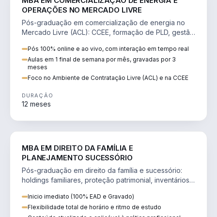
MBA EM COMERCIALIZAÇÃO DE ENERGIA E
OPERAÇÕES NO MERCADO LIVRE
Pós-graduação em comercialização de energia no
Mercado Livre (ACL): CCEE, formação de PLD, gestão
de risco e migração de clientes.
Pós 100% online e ao vivo, com interação em tempo real
Aulas em 1 final de semana por mês, gravadas por 3
meses
Foco no Ambiente de Contratação Livre (ACL) e na CCEE
DURAÇÃO
12 meses
DIREITO
MBA EM DIREITO DA FAMÍLIA E
PLANEJAMENTO SUCESSÓRIO
Pós-graduação em direito da família e sucessório:
holdings familiares, proteção patrimonial, inventários
e tributação da sucessão.
Inicio imediato (100% EAD e Gravado)
Flexibilidade total de horário e ritmo de estudo