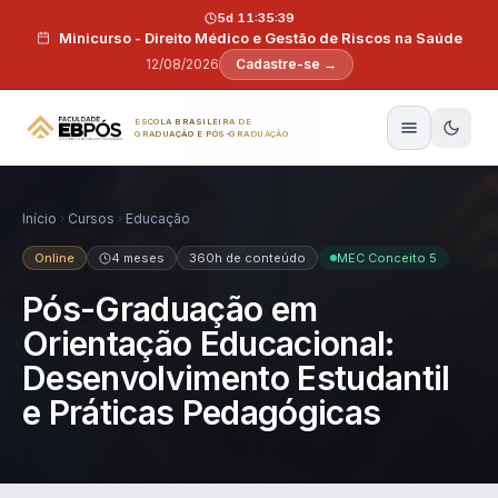
Pular para o conteúdo
5d 11:35:38
Minicurso - Direito Médico e Gestão de Riscos na Saúde
12/08/2026
Cadastre-se →
ESCOLA BRASILEIRA DE
GRADUAÇÃO E PÓS-GRADUAÇÃO
Início
Cursos
Educação
Online
4 meses
360h de conteúdo
MEC Conceito 5
Pós-Graduação em
Orientação Educacional:
Desenvolvimento Estudantil
e Práticas Pedagógicas