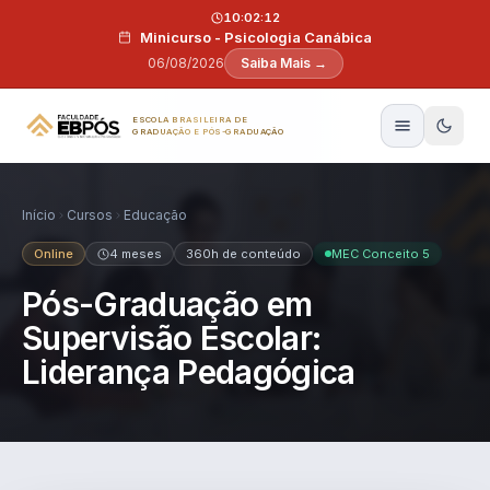
Pular para o conteúdo
10:02:11
Minicurso - Psicologia Canábica
06/08/2026
Saiba Mais →
ESCOLA BRASILEIRA DE
GRADUAÇÃO E PÓS-GRADUAÇÃO
Início
Cursos
Educação
Online
4 meses
360h de conteúdo
MEC Conceito 5
Pós-Graduação em
Supervisão Escolar:
Liderança Pedagógica