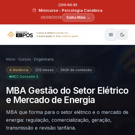
Pular para o conteúdo
05:00:32
Minicurso - Psicologia Canábica
06/08/2026
Saiba Mais →
ESCOLA BRASILEIRA DE
GRADUAÇÃO E PÓS-GRADUAÇÃO
Início
Cursos
Engenharia
A distância
12 meses
360h de conteúdo
MEC Conceito 5
MBA Gestão do Setor Elétrico
e Mercado de Energia
MBA que forma para o setor elétrico e o mercado de
energia: regulação, comercialização, geração,
transmissão e revisão tarifária.