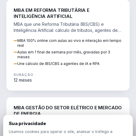
DIREITO
MBA EM REFORMA TRIBUTÁRIA E
INTELIGÊNCIA ARTIFICIAL
MBA que une Reforma Tributária (IBS/CBS) e
Inteligência Artificial: cálculo de tributos, agentes de
IA, RPA e automação da rotina fiscal.
MBA 100% online com aulas ao vivo e interação em tempo
real
Aulas em 1 final de semana por mês, gravadas por 3
meses
Une cálculo de IBS/CBS a agentes de IA e RPA
DURAÇÃO
12 meses
ENGENHARIA
MBA GESTÃO DO SETOR ELÉTRICO E MERCADO
DE ENERGIA
MBA que forma para o setor elétrico e o mercado de
Sua privacidade
energia: regulação, comercialização, geração,
Usamos cookies para operar o site, analisar o tráfego e
transmissão e revisão tarifária.