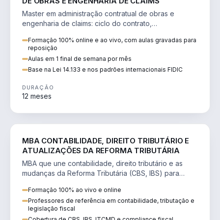
DE OBRAS E ENGENHARIA DE CLAIMS
Master em administração contratual de obras e
engenharia de claims: ciclo do contrato,
fundamentação de pleitos, delay analysis e FIDIC.
Formação 100% online e ao vivo, com aulas gravadas para
reposição
Aulas em 1 final de semana por mês
Base na Lei 14.133 e nos padrões internacionais FIDIC
DURAÇÃO
12 meses
DIREITO
MBA CONTABILIDADE, DIREITO TRIBUTÁRIO E
ATUALIZAÇÕES DA REFORMA TRIBUTÁRIA
MBA que une contabilidade, direito tributário e as
mudanças da Reforma Tributária (CBS, IBS) para
atuação estratégica no novo cenário.
Formação 100% ao vivo e online
Professores de referência em contabilidade, tributação e
legislação fiscal
Cobertura de CBS, IBS, ITCMD e compliance fiscal