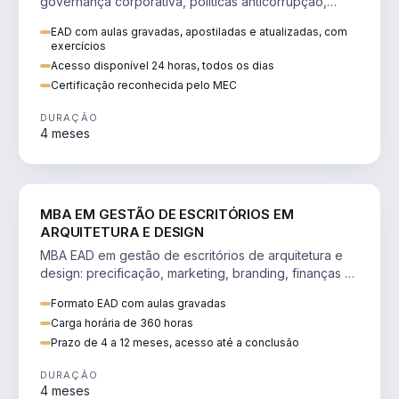
governança corporativa, políticas anticorrupção,
melhoria contínua e IA aplicada a processos.
EAD com aulas gravadas, apostiladas e atualizadas, com
exercícios
Acesso disponível 24 horas, todos os dias
Certificação reconhecida pelo MEC
DURAÇÃO
4 meses
ENGENHARIA
MBA EM GESTÃO DE ESCRITÓRIOS EM
ARQUITETURA E DESIGN
MBA EAD em gestão de escritórios de arquitetura e
design: precificação, marketing, branding, finanças e
gestão de equipes criativas.
Formato EAD com aulas gravadas
Carga horária de 360 horas
Prazo de 4 a 12 meses, acesso até a conclusão
DURAÇÃO
4 meses