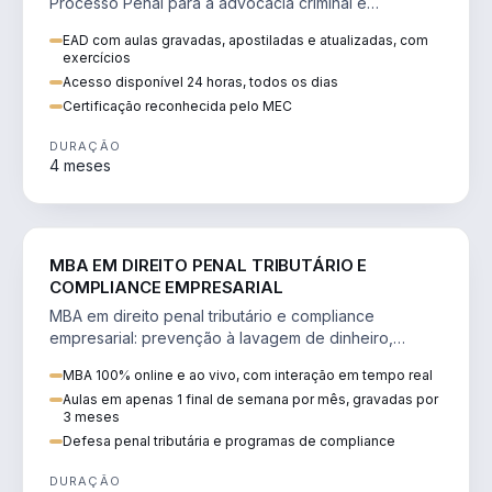
Processo Penal para a advocacia criminal e
concursos jurídicos.
EAD com aulas gravadas, apostiladas e atualizadas, com
exercícios
Acesso disponível 24 horas, todos os dias
Certificação reconhecida pelo MEC
DURAÇÃO
4 meses
DIREITO
MBA EM DIREITO PENAL TRIBUTÁRIO E
COMPLIANCE EMPRESARIAL
MBA em direito penal tributário e compliance
empresarial: prevenção à lavagem de dinheiro,
crimes tributários e auditoria.
MBA 100% online e ao vivo, com interação em tempo real
Aulas em apenas 1 final de semana por mês, gravadas por
3 meses
Defesa penal tributária e programas de compliance
DURAÇÃO