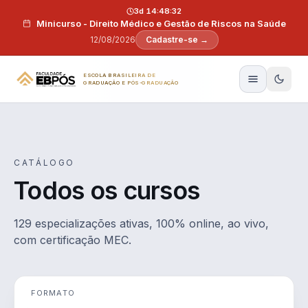
Pular para o conteúdo
3d 14:48:31
Minicurso - Direito Médico e Gestão de Riscos na Saúde
12/08/2026
Cadastre-se →
ESCOLA BRASILEIRA DE
GRADUAÇÃO E PÓS-GRADUAÇÃO
CATÁLOGO
Todos os cursos
129 especializações ativas, 100% online, ao vivo,
com certificação MEC.
FORMATO