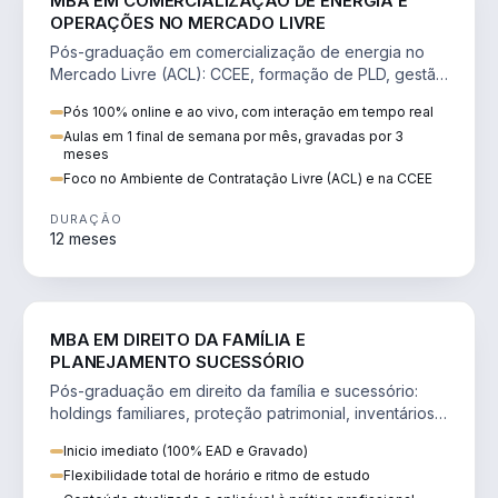
MBA EM COMERCIALIZAÇÃO DE ENERGIA E
OPERAÇÕES NO MERCADO LIVRE
Pós-graduação em comercialização de energia no
Mercado Livre (ACL): CCEE, formação de PLD, gestão
de risco e migração de clientes.
Pós 100% online e ao vivo, com interação em tempo real
Aulas em 1 final de semana por mês, gravadas por 3
meses
Foco no Ambiente de Contratação Livre (ACL) e na CCEE
DURAÇÃO
12 meses
DIREITO
MBA EM DIREITO DA FAMÍLIA E
PLANEJAMENTO SUCESSÓRIO
Pós-graduação em direito da família e sucessório:
holdings familiares, proteção patrimonial, inventários
e tributação da sucessão.
Inicio imediato (100% EAD e Gravado)
Flexibilidade total de horário e ritmo de estudo